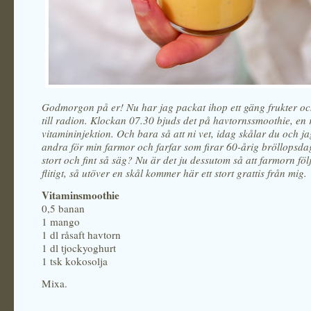
Godmorgon på er! Nu har jag packat ihop ett gäng frukter oc
till radion. Klockan 07.30 bjuds det på havtornssmoothie, en r
vitamininjektion. Och bara så att ni vet, idag skålar du och ja
andra för min farmor och farfar som firar 60-årig bröllopsdag
stort och fint så säg? Nu är det ju dessutom så att farmorn följ
flitigt, så utöver en skål kommer här ett stort grattis från mig.
Vitaminsmoothie
0,5 banan
1 mango
1 dl råsaft havtorn
1 dl tjockyoghurt
1 tsk kokosolja
Mixa.