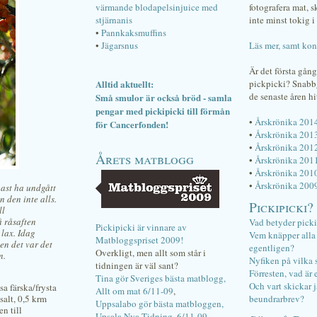
värmande blodapelsinjuice med
fotografera mat, 
stjärnanis
inte minst tokig i 
•
Pannkaksmuffins
•
Jägarsnus
Läs mer, samt kon
Är det första gån
Alltid aktuellt:
pickpicki? Snab
de senaste åren hi
Små smulor är också bröd - samla
pengar med pickipicki till förmån
•
Årskrönika 201
för Cancerfonden!
•
Årskrönika 201
•
Årskrönika 201
Årets matblogg
•
Årskrönika 201
•
Årskrönika 201
•
Årskrönika 200
past ha undgått
 den inte alls.
Pickipicki?
ll
å råsaften
Vad betyder pick
Pickipicki är vinnare av
 lax. Idag
Vem knäpper alla f
Matbloggspriset 2009!
en det var det
egentligen?
Overkligt, men allt som står i
n.
Nyfiken på vilka 
tidningen är väl sant?
Förresten, vad är 
Tina gör Sveriges bästa matblogg,
Och vart skickar j
sa färska/frysta
Allt om mat 6/11-09
,
salt, 0,5 krm
beundrarbrev?
Uppsalabo gör bästa matbloggen,
n till
Upsala Nya Tidning, 6/11-09
.