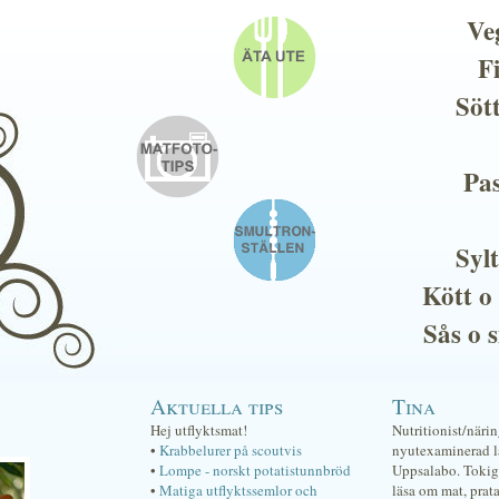
Ve
F
Söt
Pas
Sylt
Kött o
Sås o 
Aktuella tips
Tina
Hej utflyktsmat!
Nutritionist/näri
•
Krabbelurer på scoutvis
nyutexaminerad lä
•
Lompe - norskt potatistunnbröd
Uppsalabo. Tokig 
•
Matiga utflyktssemlor och
läsa om mat, prat