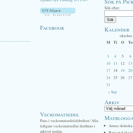
Sök på Pick
Sök efter:
Facebook
Kalender
oktober
M
Ti
O
To
3
4
5
6
10
11
12
13
17
18
19
20
24
25
26
27
31
« Sep
Arkiv
Veckomatsedel
Matblogg
Paus i veckomatsedelsfabriken! Alla
Annas skånska 
tidigare veckomatsedlar återfinns i
arkivet nedan.
Bara en kaka ti