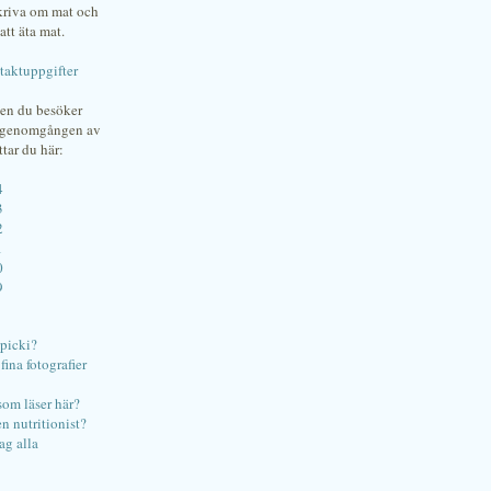
skriva om mat och
att äta mat.
taktuppgifter
gen du besöker
bgenomgången av
ttar du här:
4
3
2
1
0
9
ipicki?
ina fotografier
som läser här?
en nutritionist?
ag alla