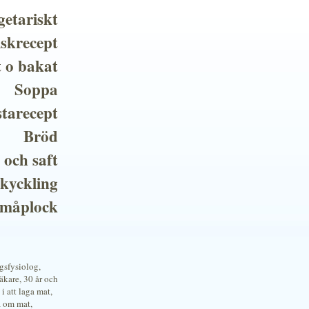
getariskt
iskrecept
t o bakat
Soppa
tarecept
Bröd
 och saft
 kyckling
småplock
ngsfysiolog,
kare, 30 år och
i att laga mat,
a om mat,