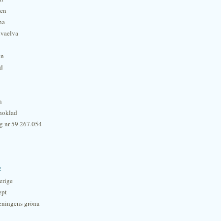
hen
na
lvaelva
én
rd
n
hoklad
g nr 59.267.054
r
erige
ept
eningens gröna