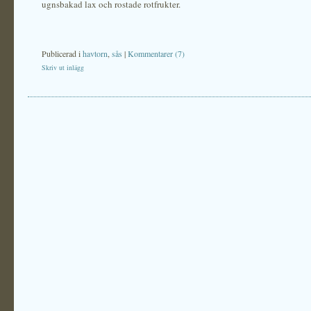
ugnsbakad lax och rostade rotfrukter.
Publicerad i
havtorn
,
sås
|
Kommentarer (7)
Skriv ut inlägg