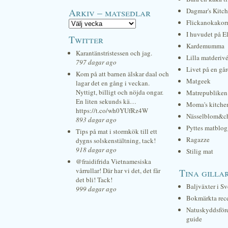
Arkiv – matsedlar
Dagmar's Kitc
Flickanokakor
I huvudet på E
Twitter
Kardemumma
Karantänstristessen och jag.
Lilla matderiv
797 dagar ago
Livet på en gå
Kom på att barnen älskar daal och
Matgeek
lagar det en gång i veckan.
Nyttigt, billigt och nöjda ongar.
Matrepubliken
En liten sekunds kä…
Moma's kitche
https://t.co/wh0YUfRz4W
Nässelblom&c
893 dagar ago
Pyttes matblog
Tips på mat i stormkök till ett
Ragazze
dygns solskenstältning, tack!
918 dagar ago
Stilig mat
@fraidifrida Vietnamesiska
vårrullar! Där har vi det, det får
Tina gilla
det bli! Tack!
Baljväxter i Sv
999 dagar ago
Bokmärkta rec
Natuskyddsför
guide