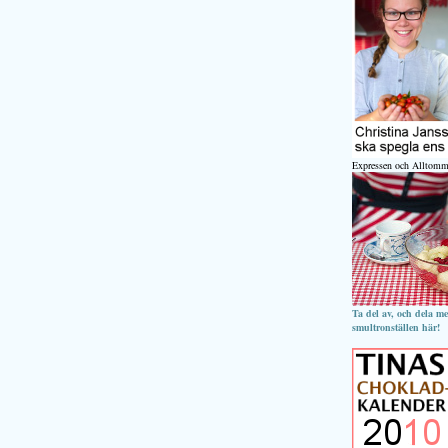
Expressen och Alltomm
Ta del av, och dela m
smultronställen här!