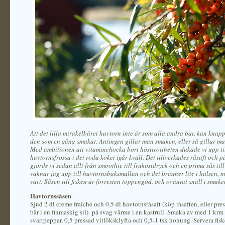
Att det lilla mirakelbäret havtorn inte är som alla andra bär, kan knap
den som en gång smakat. Antingen gillar man smaken, eller så gillar man
Med ambitionen att vitaminchocka bort hösttröttheten dukade vi upp ti
havtornsfrossa i det röda köket igår kväll. Det tillverkades råsaft och p
gjorde vi sedan allt från smoothie till frukostdryck och en prima sås till
vaknar jag upp till havtornsbaksmällan och det bränner lite i halsen, m
värt. Såsen till fisken är förresten toppengod, och oväntat snäll i smake
Havtornssåsen
Sjud 2 dl creme fraiche och 0,5 dl havtornsråsaft (köp råsaften, eller pres
bär i en finmaskig sil) på svag värme i en kastrull. Smaka av med 1 krm 
svartpeppar, 0,5 pressad vitlöksklyfta och 0,5-1 tsk honung. Servera fiske