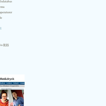
lsdatabas
hema
mperaturer
de
e
via
RSS