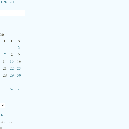
ipicki
 2011
F
L
S
1
2
7
8
9
14
15
16
21
22
23
28
29
30
Nov »
ar
skafferi
ll