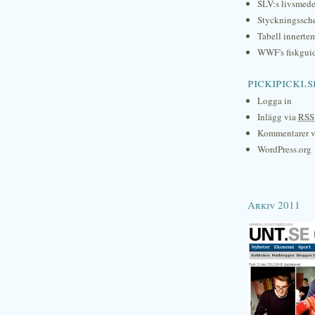
SLV:s livsmede
Styckningssc
Tabell innerte
WWF's fiskgui
pickipicki.s
Logga in
Inlägg via
RSS
Kommentarer 
WordPress.org
Arkiv 2011