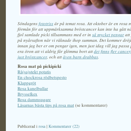
Söndagens
fototriss
är på temat rosa. Att oktober är en rosa m
förmån för att uppmärksamma bröstcancer kan inte ha gått nå
fjol samlade picki tillsammans med er in
så mycket pengar
att
på nyårsafton när vi räknade ihop summan. Det kommer dröj
innan jag ber er om pengar igen, men just idag vill jag passa p
era öron att vi aldrig får glömma bort att
det finns fler cance
just bröstcancer
, och att
även barn drabbas
.
Rosa mat på pickipicki
Rå(sa)stekt potatis
En chockrosa rödbetspesto
Klappgröt
Rosa kanelbullar
Brysselkex
Rosa dammsugare
Läsarnas bästa tips på rosa mat
(se kommentarer)
Publicerad i
rosa
|
Kommentarer (22)