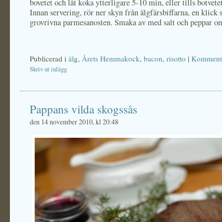
bovetet och låt koka ytterligare 5-10 min, eller tills botvetet
Innan servering, rör ner skyn från älgfärsbiffarna, en klick
grovrivna parmesanosten. Smaka av med salt och peppar om
Publicerad i
älg
,
Årets Hemmakock
,
bacon
,
risotto
|
Kommenta
Skriv ut inlägg
Pappans vilda skogssås
den 14 november 2010, kl 20:48