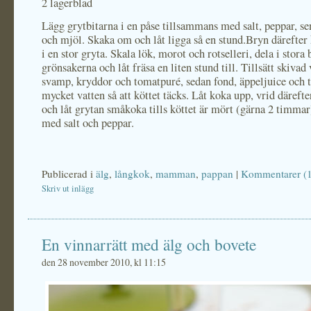
2 lagerblad
Lägg grytbitarna i en påse tillsammans med salt, peppar, s
och mjöl. Skaka om och låt ligga så en stund.Bryn därefter k
i en stor gryta. Skala lök, morot och rotselleri, dela i stora b
grönsakerna och låt fräsa en liten stund till. Tillsätt skivad 
svamp, kryddor och tomatpuré, sedan fond, äppeljuice och t
mycket vatten så att köttet täcks. Låt koka upp, vrid däreft
och låt grytan småkoka tills köttet är mört (gärna 2 timma
med salt och peppar.
Publicerad i
älg
,
långkok
,
mamman
,
pappan
|
Kommentarer (
Skriv ut inlägg
En vinnarrätt med älg och bovete
den 28 november 2010, kl 11:15