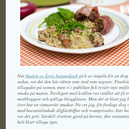
När
finalen av Årets hemmakock
gick av stapeln för en dry
sedan, var det den här rätten som stod som segrare. Finalrä
tillagades på scenen, men vi i publiken fick tyvärr inte möjli
smaka på maten. Trevligast med kvällen var istället att få tr
matbloggare och gulliga bloggläsare. Men det är klart jag 
över hur en vinnarrätt smakar. Nu vet jag, för fredags slog vi
med baconinlindade älgfärsbiffar och svamprisotto. Inte hel
var det gott. Särskilt risotton gjord på bovete, den variant
helt klart tillaga igen.