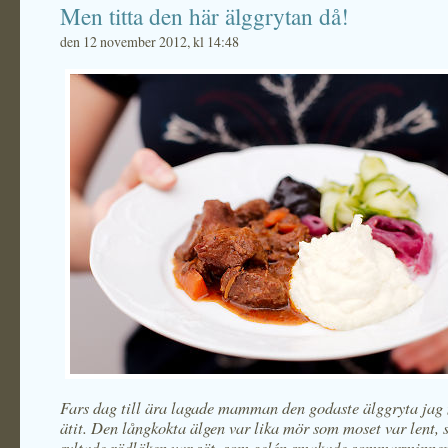
Men titta den här älggrytan då!
den 12 november 2012, kl 14:48
Fars dag till ära lagade mamman den godaste älggryta jag
ätit. Den långkokta älgen var lika mör som moset var lent,
syltade rödlöken var söt, som gelén smakade sommarminne