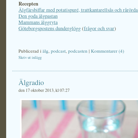
Recepten
Älgfärsbiffar med potatispuré, trattkantarellsås och rårörda
Den goda älgpastan
Mammans älggryta
Göteborgspostens dunderglögg
(
frågor och svar
)
Publicerad i
älg
,
podcast
,
podcasten
|
Kommentarer (4)
Skriv ut inlägg
Älgradio
den 17 oktober 2013, kl 07:27