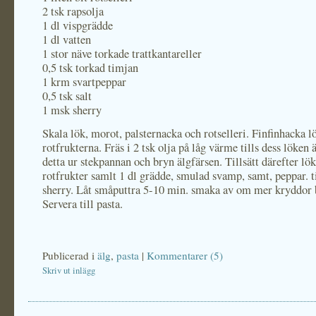
2 tsk rapsolja
1 dl vispgrädde
1 dl vatten
1 stor näve torkade trattkantareller
0,5 tsk torkad timjan
1 krm svartpeppar
0,5 tsk salt
1 msk sherry
Skala lök, morot, palsternacka och rotselleri. Finfinhacka 
rotfrukterna. Fräs i 2 tsk olja på låg värme tills dess löken 
detta ur stekpannan och bryn älgfärsen. Tillsätt därefter lö
rotfrukter samlt 1 dl grädde, smulad svamp, samt, peppar. 
sherry. Låt småputtra 5-10 min. smaka av om mer kryddor 
Servera till pasta.
Publicerad i
älg
,
pasta
|
Kommentarer (5)
Skriv ut inlägg