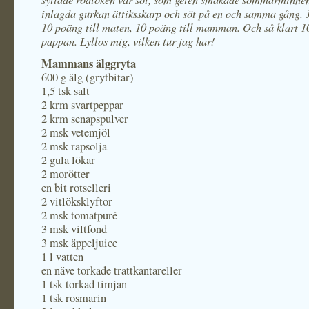
inlagda gurkan ättiksskarp och söt på en och samma gång. J
10 poäng till maten, 10 poäng till mamman. Och så klart 10
pappan. Lyllos mig, vilken tur jag har!
Mammans älggryta
600 g älg (grytbitar)
1,5 tsk salt
2 krm svartpeppar
2 krm senapspulver
2 msk vetemjöl
2 msk rapsolja
2 gula lökar
2 morötter
en bit rotselleri
2 vitlöksklyftor
2 msk tomatpuré
3 msk viltfond
3 msk äppeljuice
1 l vatten
en näve torkade trattkantareller
1 tsk torkad timjan
1 tsk rosmarin