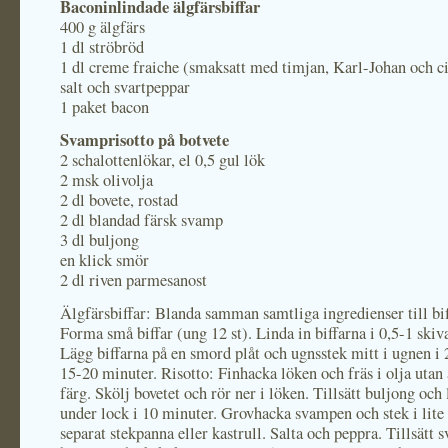
Baconinlindade älgfärsbiffar
400 g älgfärs
1 dl ströbröd
1 dl creme fraiche (smaksatt med timjan, Karl-Johan och c
salt och svartpeppar
1 paket bacon
Svamprisotto
på botvete
2 schalottenlökar, el 0,5 gul lök
2 msk olivolja
2 dl bovete, rostad
2 dl blandad färsk svamp
3 dl buljong
en klick smör
2 dl riven parmesanost
Älgfärsbiffar: Blanda samman samtliga ingredienser till bif
Forma små biffar (ung 12 st). Linda in biffarna i 0,5-1 skiv
Lägg biffarna på en smord plåt och ugnsstek mitt i ugnen i 
15-20 minuter. Risotto: Finhacka löken och fräs i olja utan 
färg. Skölj bovetet och rör ner i löken. Tillsätt buljong och 
under lock i 10 minuter. Grovhacka svampen och stek i lite 
separat stekpanna eller kastrull. Salta och peppra. Tillsätt 