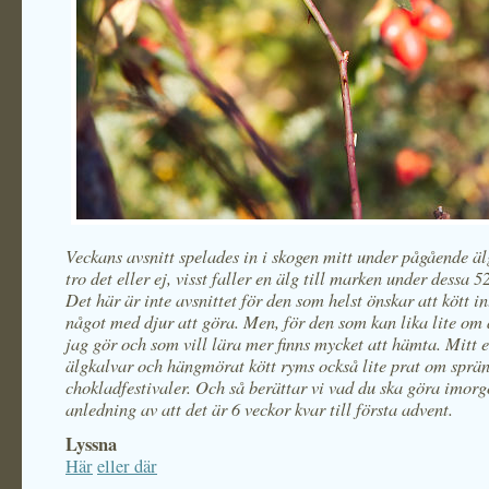
Veckans avsnitt spelades in i skogen mitt under pågående ä
tro det eller ej, visst faller en älg till marken under dessa 
Det här är inte avsnittet för den som helst önskar att kött in
något med djur att göra. Men, för den som kan lika lite om
jag gör och som vill lära mer finns mycket att hämta. Mitt 
älgkalvar och hängmörat kött ryms också lite prat om sprä
chokladfestivaler. Och så berättar vi vad du ska göra imor
anledning av att det är 6 veckor kvar till första advent.
Lyssna
Här
eller där