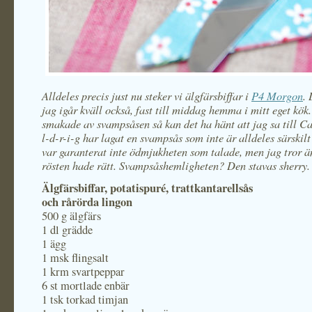
Alldeles precis just nu steker vi älgfärsbiffar i
P4 Morgon
. 
jag igår kväll också, fast till middag hemma i mitt eget kök
smakade av svampsåsen så kan det ha hänt att jag sa till Car
l-d-r-i-g har lagat en svampsås som inte är alldeles särskil
var garanterat inte ödmjukheten som talade, men jag tror ä
rösten hade rätt. Svampsåshemligheten? Den stavas sherry.
Älgfärsbiffar, potatispuré, trattkantarellsås
och rårörda lingon
500 g älgfärs
1 dl grädde
1 ägg
1 msk flingsalt
1 krm svartpeppar
6 st mortlade enbär
1 tsk torkad timjan