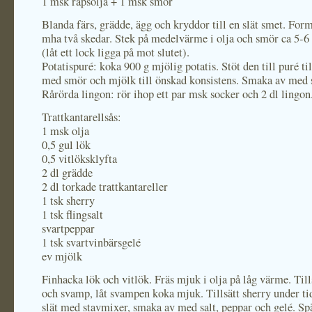
1 msk rapsolja + 1 msk smör
Blanda färs, grädde, ägg och kryddor till en slät smet. Forma
mha två skedar. Stek på medelvärme i olja och smör ca 5-6
(låt ett lock ligga på mot slutet).
Potatispuré: koka 900 g mjölig potatis. Stöt den till puré 
med smör och mjölk till önskad konsistens. Smaka av med s
Rårörda lingon: rör ihop ett par msk socker och 2 dl lingon
Trattkantarellsås:
1 msk olja
0,5 gul lök
0,5 vitlöksklyfta
2 dl grädde
2 dl torkade trattkantareller
1 tsk sherry
1 tsk flingsalt
svartpeppar
1 tsk svartvinbärsgelé
ev mjölk
Finhacka lök och vitlök. Fräs mjuk i olja på låg värme. Till
och svamp, låt svampen koka mjuk. Tillsätt sherry under t
slät med stavmixer, smaka av med salt, peppar och gelé. S