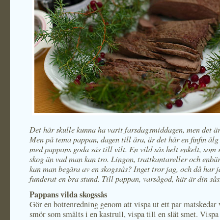
Det här skulle kunna ha varit farsdagsmiddagen, men det är 
Men på tema pappan, dagen till ära, är det här en finfin äl
med pappans goda sås till vilt. En vild sås helt enkelt, so
skog än vad man kan tro. Lingon, trattkantareller och enbä
kan man begära av en skogssås? Inget tror jag, och då har 
funderat en bra stund. Till pappan, varsågod, här är din sås
Pappans vilda skogssås
Gör en bottenredning genom att vispa ut ett par matskedar 
smör som smälts i en kastrull, vispa till en slät smet. Vispa