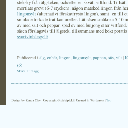
steksky från älgsteken, och/eller en skvätt viltfond. Tillsät
mortlats grovt (6-7 stycken), någon matsked lingon från h
lingonsylt
(alternativt färska/frysta lingon), samt en till et
smulade torkade trattkantareller. Låt såsen småkoka 5-10 
av med salt och peppar, späd ev med buljong eller viltfond.
såsen förslagsvis till älgstek, tillsammans med kokt potatis
svartvinbärsgelé
.
Publicerad i
älg
,
enbär
,
lingon
,
lingonsylt
,
pappan
,
sås
,
vilt
|
K
(6)
Skriv ut inlägg
Design by Randa Clay | Copyright © pickipicki | Created in Wordpress |
Top