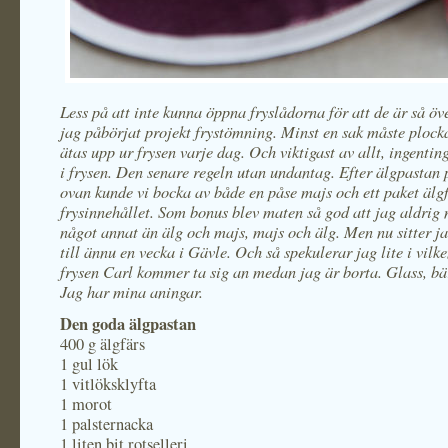
Less på att inte kunna öppna fryslådorna för att de är så öv
jag påbörjat projekt frystömning. Minst en sak måste plock
ätas upp ur frysen varje dag. Och viktigast av allt, ingentin
i frysen. Den senare regeln utan undantag. Efter älgpastan 
ovan kunde vi bocka av både en påse majs och ett paket älgf
frysinnehållet. Som bonus blev maten så god att jag aldrig 
något annat än älg och majs, majs och älg. Men nu sitter ja
till ännu en vecka i Gävle. Och så spekulerar jag lite i vilke
frysen Carl kommer ta sig an medan jag är borta. Glass, bä
Jag har mina aningar.
Den goda älgpastan
400 g älgfärs
1 gul lök
1 vitlöksklyfta
1 morot
1 palsternacka
1 liten bit rotselleri