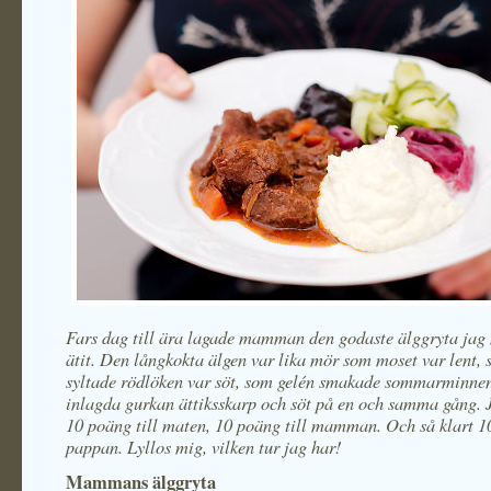
Fars dag till ära lagade mamman den godaste älggryta jag
ätit. Den långkokta älgen var lika mör som moset var lent,
syltade rödlöken var söt, som gelén smakade sommarminne
inlagda gurkan ättiksskarp och söt på en och samma gång. J
10 poäng till maten, 10 poäng till mamman. Och så klart 10
pappan. Lyllos mig, vilken tur jag har!
Mammans älggryta