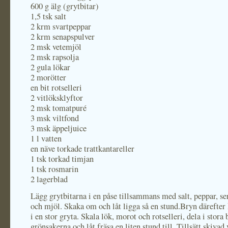
600 g älg (grytbitar)
1,5 tsk salt
2 krm svartpeppar
2 krm senapspulver
2 msk vetemjöl
2 msk rapsolja
2 gula lökar
2 morötter
en bit rotselleri
2 vitlöksklyftor
2 msk tomatpuré
3 msk viltfond
3 msk äppeljuice
1 l vatten
en näve torkade trattkantareller
1 tsk torkad timjan
1 tsk rosmarin
2 lagerblad
Lägg grytbitarna i en påse tillsammans med salt, peppar, s
och mjöl. Skaka om och låt ligga så en stund.Bryn därefter k
i en stor gryta. Skala lök, morot och rotselleri, dela i stora b
grönsakerna och låt fräsa en liten stund till. Tillsätt skivad 