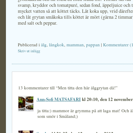
svamp, kryddor och tomatpuré, sedan fond, äppeljuice och t
mycket vatten så att köttet täcks. Låt koka upp, vrid däreft
och låt grytan småkoka tills köttet är mört (gärna 2 timma
med salt och peppar.
Publicerad i
älg
,
långkok
,
mamman
,
pappan
|
Kommentarer (
Skriv ut inlägg
13 kommentarer till “Men titta den här älggrytan då!”
Ann-Sofi MATSAFARI
kl 20:10, den 12 novembe
ja titta:) mammor är grymma på att laga mat! Och älg
som smör i Småland;)