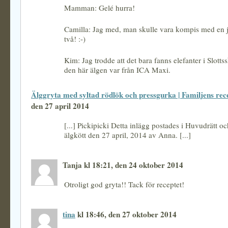
Mamman: Gelé hurra!
Camilla: Jag med, man skulle vara kompis med en j
två! :-)
Kim: Jag trodde att det bara fanns elefanter i Slotts
den här älgen var från ICA Maxi.
Älggryta med syltad rödlök och pressgurka | Familjens rec
den 27 april 2014
[...] Pickipicki Detta inlägg postades i Huvudrätt o
älgkött den 27 april, 2014 av Anna. [...]
Tanja kl 18:21, den 24 oktober 2014
Otroligt god gryta!! Tack för receptet!
tina
kl 18:46, den 27 oktober 2014