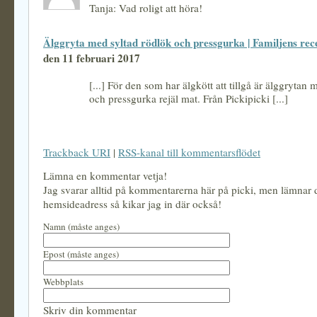
Tanja: Vad roligt att höra!
Älggryta med syltad rödlök och pressgurka | Familjens rec
den 11 februari 2017
[...] För den som har älgkött att tillgå är älggrytan 
och pressgurka rejäl mat. Från Pickipicki [...]
Trackback URI
|
RSS-kanal till kommentarsflödet
Lämna en kommentar vetja!
Jag svarar alltid på kommentarerna här på picki, men lämnar
hemsideadress så kikar jag in där också!
Namn (måste anges)
Epost (måste anges)
Webbplats
Skriv din kommentar