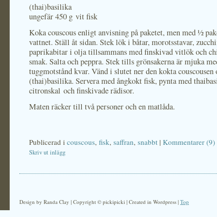
(thai)basilika
ungefär 450 g vit fisk
Koka couscous enligt anvisning på paketet, men med ½ pake
vattnet. Ställ åt sidan. Stek lök i båtar, morotsstavar, zucch
paprikabitar i olja tillsammans med finskivad vitlök och chi
smak. Salta och peppra. Stek tills grönsakerna är mjuka me
tuggmotstånd kvar. Vänd i slutet ner den kokta couscousen 
(thai)basilika. Servera med ångkokt fisk, pynta med thaibasi
citronskal och finskivade rädisor.
Maten räcker till två personer och en matlåda.
Publicerad i
couscous
,
fisk
,
saffran
,
snabbt
|
Kommentarer (9)
Skriv ut inlägg
Design by Randa Clay | Copyright © pickipicki | Created in Wordpress |
Top