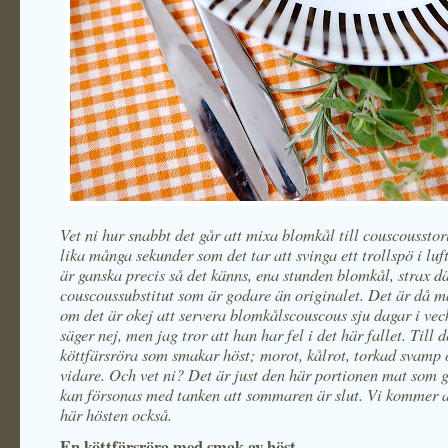
Vet ni hur snabbt det går att mixa blomkål till couscoussto
lika många sekunder som det tar att svinga ett trollspö i luf
är ganska precis så det känns, ena stunden blomkål, strax dä
couscoussubstitut som är godare än originalet. Det är då 
om det är okej att servera blomkålscouscous sju dagar i vec
säger nej, men jag tror att han har fel i det här fallet. Till d
köttfärsröra som smakar höst; morot, kålrot, torkad svamp 
vidare. Och vet ni? Det är just den här portionen mat som g
kan försonas med tanken att sommaren är slut. Vi kommer a
här hösten också.
En köttfärsröra med smak av höst