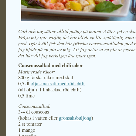
Carl och jag sätter alltid poäng på maten vi äter, på en ska
Fråga mig inte varför, det har blivit en lite småtöntig vana 
med. Igår kväll fick den här fräscha couscoussalladen med 
jag bjöds på en nia av mig. Att jag delar ut en nia är mycke
det här vill jag verkligen äta snart igen.
Couscoussallad med chiliräkor
Marinerade räkor:
800 g färska räkor med skal
0,5 dl
olja smaksatt med röd chili
(alt olja + 1 finhackad röd chili)
0,5 lime
Couscoussallad:
3-4 dl couscous
(kokas i vatten eller
grönsaksbuljong
)
2 st tomater
1 mango