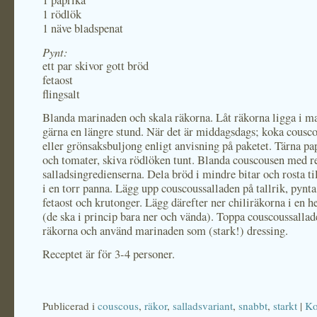
1 paprika
1 rödlök
1 näve bladspenat
Pynt:
ett par skivor gott bröd
fetaost
flingsalt
Blanda marinaden och skala räkorna. Låt räkorna ligga i m
gärna en längre stund. När det är middagsdags; koka cousco
eller grönsaksbuljong enligt anvisning på paketet. Tärna p
och tomater, skiva rödlöken tunt. Blanda couscousen med r
salladsingredienserna. Dela bröd i mindre bitar och rosta ti
i en torr panna. Lägg upp couscoussalladen på tallrik, pyn
fetaost och krutonger. Lägg därefter ner chiliräkorna i en h
(de ska i princip bara ner och vända). Toppa couscoussalla
räkorna och använd marinaden som (stark!) dressing.
Receptet är för 3-4 personer.
Publicerad i
couscous
,
räkor
,
salladsvariant
,
snabbt
,
starkt
|
Ko