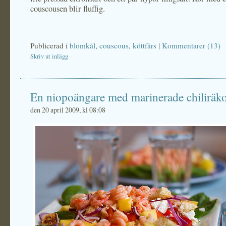
couscousen blir fluffig.
Publicerad i
blomkål
,
couscous
,
köttfärs
|
Kommentarer (13)
Skriv ut inlägg
En niopoängare med marinerade chiliräk
den 20 april 2009, kl 08:08