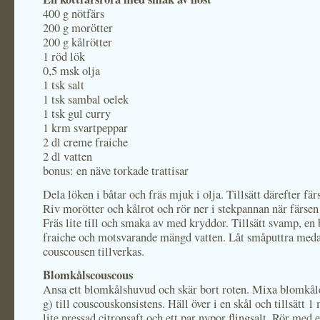
400 g nötfärs
200 g morötter
200 g kålrötter
1 röd lök
0,5 msk olja
1 tsk salt
1 tsk sambal oelek
1 tsk gul curry
1 krm svartpeppar
2 dl creme fraiche
2 dl vatten
bonus: en näve torkade trattisar
Dela löken i båtar och fräs mjuk i olja. Tillsätt därefter fä
Riv morötter och kålrot och rör ner i stekpannan när färsen 
Fräs lite till och smaka av med kryddor. Tillsätt svamp, en
fraiche och motsvarande mängd vatten. Låt småputtra med
couscousen tillverkas.
Blomkålscouscous
Ansa ett blomkålshuvud och skär bort roten. Mixa blomkå
g) till couscouskonsistens. Häll över i en skål och tillsätt 1 
lite pressad citronsaft och ett par nypor flingsalt. Rör med en