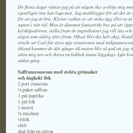
De flesta dagar väntar jag på att någon ska avslöja mig me
egentligen inte kan laga mat. Jag matbloggar för att det är r
för att jag är bra. Klarar varken av att steka ägg eller ta u
ugnen i rätt tid. Men är däremot fantastiskt bra på att öpp
kylskåpsdörren, ställa fram de ingredienser jag vill äta och
något som aldrig ätits förut. Oftast blir det helt okej, bland
otäckt att Carl får styra upp situationen med stekpannescon
ibland kommer de där gånger då maten blir så god att jag s
sätta mig ner och skriva en kokbok innan läggdags. Igår kvä
sådan gång.
Saffranscouscous med stekta grönsaker
och ångkokt fisk
2 port couscous
½ paket saffran
1 gul paprika
1 gul lök
1 morot
½ zucchini
vitlök
chili
skal från en citron