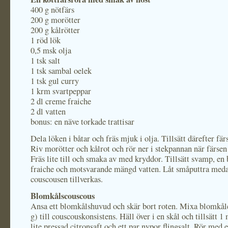
400 g nötfärs
200 g morötter
200 g kålrötter
1 röd lök
0,5 msk olja
1 tsk salt
1 tsk sambal oelek
1 tsk gul curry
1 krm svartpeppar
2 dl creme fraiche
2 dl vatten
bonus: en näve torkade trattisar
Dela löken i båtar och fräs mjuk i olja. Tillsätt därefter fä
Riv morötter och kålrot och rör ner i stekpannan när färsen 
Fräs lite till och smaka av med kryddor. Tillsätt svamp, en
fraiche och motsvarande mängd vatten. Låt småputtra med
couscousen tillverkas.
Blomkålscouscous
Ansa ett blomkålshuvud och skär bort roten. Mixa blomkå
g) till couscouskonsistens. Häll över i en skål och tillsätt 1 
lite pressad citronsaft och ett par nypor flingsalt. Rör med en