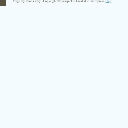
Design by Randa Clay | Copyright © pickipicki | Created in Wordpress |
Top