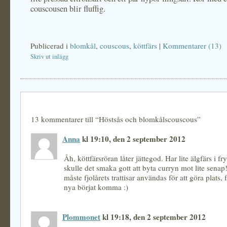
couscousen blir fluffig.
Publicerad i
blomkål
,
couscous
,
köttfärs
|
Kommentarer (13)
Skriv ut inlägg
13 kommentarer till “Höstsås och blomkålscouscous”
Anna
kl 19:10, den 2 september 2012
Åh, köttfärsröran låter jättegod. Har lite älgfärs i f
skulle det smaka gott att byta curryn mot lite sena
måste fjolårets trattisar användas för att göra plats, 
nya börjat komma :)
Plommonet
kl 19:18, den 2 september 2012