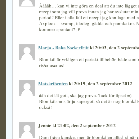
Ååååh… kan vi inte göra en deal att du inte lägget
recept som jag vill prova innan jag har avslutat min
period? Eller i alla fall ett recept jag kan laga med 
Axplock – svamp, filodeg, gädda och pannkakor. 
kommer spontant? ;P
Marja - Baka Sockerfritt
kl 20:03, den 2 septemb
Blomkål är vrkligen ett perfekt tillbehör, både som 
ris/couscous!
Matskribenten
kl 20:19, den 2 september 2012
ååh det lät gott, ska jag prova. Tack för tipset =)
Blomkålsmos är ju supergott så det är nog blomkå
också!
Jennie kl 21:02, den 2 september 2012
Dum fråga kanske, men är blomkålen alltså rå när 