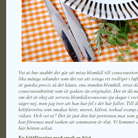
Vet ni hur snabbt det går att mixa blomkål till couscoussto
lika många sekunder som det tar att svinga ett trollspö i luf
är ganska precis så det känns, ena stunden blomkål, strax dä
couscoussubstitut som är godare än originalet. Det är då 
om det är okej att servera blomkålscouscous sju dagar i vec
säger nej, men jag tror att han har fel i det här fallet. Till d
köttfärsröra som smakar höst; morot, kålrot, torkad svamp 
vidare. Och vet ni? Det är just den här portionen mat som g
kan försonas med tanken att sommaren är slut. Vi kommer a
här hösten också.
En köttfärsröra med smak av höst