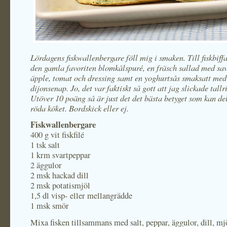
Lördagens fiskwallenbergare föll mig i smaken. Till fiskbiffa
den gamla favoriten blomkålspuré, en fräsch sallad med sav
äpple, tomat och dressing samt en yoghurtsås smaksatt med 
dijonsenap. Jo, det var faktiskt så gott att jag slickade tallr
Utöver 10 poäng så är just det det bästa betyget som kan del
röda köket. Bordskick eller ej.
Fiskwallenbergare
400 g vit fiskfilé
1 tsk salt
1 krm svartpeppar
2 äggulor
2 msk hackad dill
2 msk potatismjöl
1,5 dl visp- eller mellangrädde
1 msk smör
Mixa fisken tillsammans med salt, peppar, äggulor, dill, mj