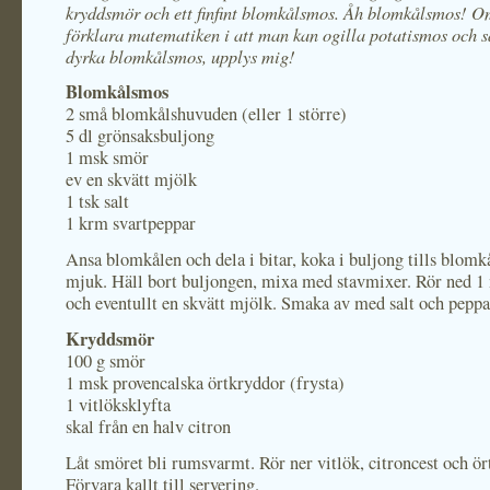
kryddsmör och ett finfint blomkålsmos. Åh blomkålsmos! 
förklara matematiken i att man kan ogilla potatismos och 
dyrka blomkålsmos, upplys mig!
Blomkålsmos
2 små blomkålshuvuden (eller 1 större)
5 dl grönsaksbuljong
1 msk smör
ev en skvätt mjölk
1 tsk salt
1 krm svartpeppar
Ansa blomkålen och dela i bitar, koka i buljong tills blomk
mjuk. Häll bort buljongen, mixa med stavmixer. Rör ned 
och eventullt en skvätt mjölk. Smaka av med salt och peppa
Kryddsmör
100 g smör
1 msk provencalska örtkryddor (frysta)
1 vitlöksklyfta
skal från en halv citron
Låt smöret bli rumsvarmt. Rör ner vitlök, citroncest och ö
Förvara kallt till servering.