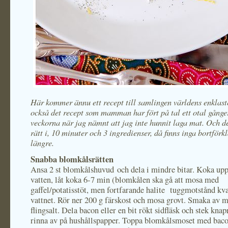
Här kommer ännu ett recept till samlingen världens enklast
också det recept som mamman har fört på tal ett otal gånge
veckorna när jag nämnt att jag inte hunnit laga mat. Och d
rätt i, 10 minuter och 3 ingredienser, då finns inga bortförk
längre.
Snabba blomkålsrätten
Ansa 2 st blomkålshuvud och dela i mindre bitar. Koka upp i
vatten, låt koka 6-7 min (blomkålen ska gå att mosa med
gaffel/potatisstöt, men fortfarande halite tuggmotstånd kva
vattnet. Rör ner 200 g färskost och mosa grovt. Smaka av m
flingsalt. Dela bacon eller en bit rökt sidfläsk och stek knapr
rinna av på hushållspapper. Toppa blomkålsmoset med baco