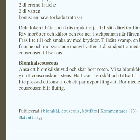
2 dl creme fraiche
2 dl vatten
bonus: en näve torkade trattisar
Dela löken i båtar och fräs mjuk i olja. Tillsätt därefter fä
Riv morötter och kålrot och rör ner i stekpannan när färsen 
Fräs lite till och smaka av med kryddor. Tillsätt svamp, en
fraiche och motsvarande mängd vatten. Låt småputtra med
couscousen tillverkas.
Blomkålscouscous
Ansa ett blomkålshuvud och skär bort roten. Mixa blomkå
g) till couscouskonsistens. Häll över i en skål och tillsätt 1 
lite pressad citronsaft och ett par nypor flingsalt. Rör med en
couscousen blir fluffig.
Publicerad i
blomkål
,
couscous
,
köttfärs
|
Kommentarer (13)
Skriv ut inlägg