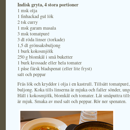
Indisk gryta, 4 stora portioner
1 msk olja
1 finhackad gul lök
2 tsk curry
1 msk garam masala
3 msk tomatpuré
3 dl röda linser (torkade)
1,5 dl grönsaksbuljong
1 burk kokosmjölk
250 g blomkål i små buketter
1 burk krossade eller hela tomater
1 påse färsk bladspenat (eller lite fryst)
salt och peppar
Fräs lök och kryddor i olja i en kastrull. Tillsätt tomatpuré,
buljong. Koka tills linserna är mjuka och faller sönder, un
Häll i kokosmjölk, blomkål och tomater. Låt småputtra til
är mjuk. Smaka av med salt och peppar. Rör ner spenaten.