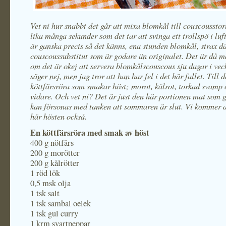
Vet ni hur snabbt det går att mixa blomkål till couscoussto
lika många sekunder som det tar att svinga ett trollspö i luf
är ganska precis så det känns, ena stunden blomkål, strax dä
couscoussubstitut som är godare än originalet. Det är då 
om det är okej att servera blomkålscouscous sju dagar i vec
säger nej, men jag tror att han har fel i det här fallet. Till d
köttfärsröra som smakar höst; morot, kålrot, torkad svamp 
vidare. Och vet ni? Det är just den här portionen mat som g
kan försonas med tanken att sommaren är slut. Vi kommer a
här hösten också.
En köttfärsröra med smak av höst
400 g nötfärs
200 g morötter
200 g kålrötter
1 röd lök
0,5 msk olja
1 tsk salt
1 tsk sambal oelek
1 tsk gul curry
1 krm svartpeppar