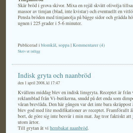
Skär bröd i grova skivor. Mixa en rejäl skvätt olivolja til
massor av timjan (blad, inte kvistar) och eventuellt en vitlö
Pensla bröden med timjanolja på bägge sidor och grädda hö
ugnen i 225 grader i 5-6 minuter.
Publicerad i
blomkål
,
soppa
|
Kommentarer (4)
Skriv ut inlägg
Indisk gryta och naanbröd
den 1 april 2008, kl 17:47
Kvällens middag blev en indisk linsgryta. Receptet är från
reklamblad från Vi-butikerna, snudd på det enda som dimpe
våran brevlåda. Den här gången var det inte bara skräppost
blev god med lite modifikationer av receptet. Framförallt å
bort, de göre sig inte besvär i min mat. Jag tror faktiskt att j
utom ärtor.
Till grytan åt vi
hembakat naanbröd
.