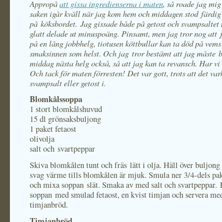
Appropå
att gissa ingredienserna i maten
, så roade jag mi
saken igår kväll när jag kom hem och middagen stod färdig
på köksbordet. Jag gissade både på getost och svampsalte
glatt delade ut minuspoäng. Pinsamt, men jag tror nog att 
på en lång jobbhelg, tiotusen köttbullar kan ta död på vems
smaksinnen som helst. Och jag tror bestämt att jag måste b
middag nästa helg också, så att jag kan ta revansch. Har vi
Och tack för maten förresten! Det var gott, trots att det var
svampsalt eller getost i.
Blomkålssoppa
1 stort blomkålshuvud
15 dl grönsaksbuljong
1 paket fetaost
olivolja
salt och svartpeppar
Skiva blomkålen tunt och fräs lätt i olja. Häll över buljong
svag värme tills blomkålen är mjuk. Smula ner 3/4-dels pak
och mixa soppan slät. Smaka av med salt och svartpeppar. 
soppan med smulad fetaost, en kvist timjan och servera med
timjanbröd.
Timjanbröd