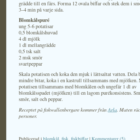
grädde till en färs. Forma 12 ovala biffar och stek dem i sm
3–4 min på varje sida.
Blomkålspuré
ung 5-6 potatisar
0,5 blomkålshuvud
4 dl mjölk
1 dl mellangrädde
0,5 tsk salt
2 msk smör
svartpeppar
Skala potatisen och koka den mjuk i lättsaltat vatten. Dela
mindre bitar, koka i en kastrull tillsammans med mjölken.
potatisen tillsammans med blomkålen och ungefär 1 dl av
blomkålsspadet (mjölken) till en lagom purékonsistens. S
smör, salt och peppar.
Receptet på fiskwallenbergare kommer från
Arla
. Maten räc
personer.
Publicerad i
blomkål
,
fisk
,
fiskbiffar
|
Kommentarer (5)