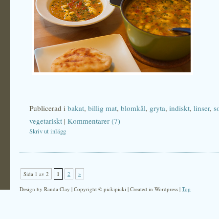
Publicerad i
bakat
,
billig mat
,
blomkål
,
gryta
,
indiskt
,
linser
,
s
vegetariskt
|
Kommentarer (7)
Skriv ut inlägg
Sida 1 av 2
1
2
»
Design by Randa Clay | Copyright © pickipicki | Created in Wordpress |
Top