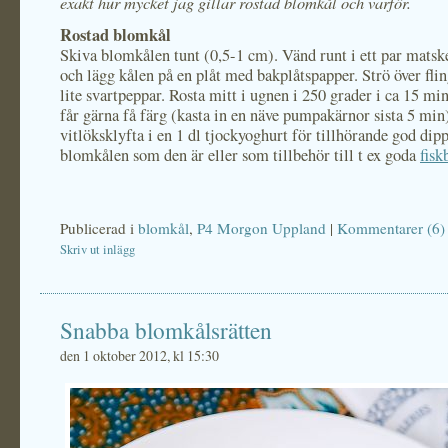
exakt hur mycket jag gillar rostad blomkål och varför.
Rostad blomkål
Skiva blomkålen tunt (0,5-1 cm). Vänd runt i ett par matsk
och lägg kålen på en plåt med bakplåtspapper. Strö över flin
lite svartpeppar. Rosta mitt i ugnen i 250 grader i ca 15 m
får gärna få färg (kasta in en näve pumpakärnor sista 5 min)
vitlöksklyfta i en 1 dl tjockyoghurt för tillhörande god dipp
blomkålen som den är eller som tillbehör till t ex goda
fisk
Publicerad i
blomkål
,
P4 Morgon Uppland
|
Kommentarer (6)
Skriv ut inlägg
Snabba blomkålsrätten
den 1 oktober 2012, kl 15:30