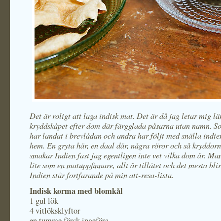
Det är roligt att laga indisk mat. Det är då jag letar mig lä
kryddskåpet efter dom där färgglada påsarna utan namn. S
har landat i brevlådan och andra har följt med snälla indi
hem. En gryta här, en daal där, några röror och så kryddor
smakar Indien fast jag egentligen inte vet vilka dom är. Ma
lite som en matuppfinnare, allt är tillåtet och det mesta blir
Indien står fortfarande på min att-resa-lista.
Indisk korma med blomkål
1 gul lök
4 vitlöksklyftor
en tumme färsk ingefära