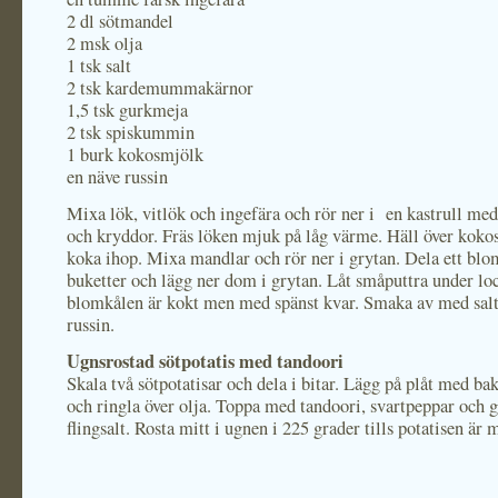
2 dl sötmandel
2 msk olja
1 tsk salt
2 tsk kardemummakärnor
1,5 tsk gurkmeja
2 tsk spiskummin
1 burk kokosmjölk
en näve russin
Mixa lök, vitlök och ingefära och rör ner i en kastrull med
och kryddor. Fräs löken mjuk på låg värme. Häll över koko
koka ihop. Mixa mandlar och rör ner i grytan. Dela ett bl
buketter och lägg ner dom i grytan. Låt småputtra under loc
blomkålen är kokt men med spänst kvar. Smaka av med salt
russin.
Ugnsrostad sötpotatis med tandoori
Skala två sötpotatisar och dela i bitar. Lägg på plåt med ba
och ringla över olja. Toppa med tandoori, svartpeppar och 
flingsalt. Rosta mitt i ugnen i 225 grader tills potatisen är 