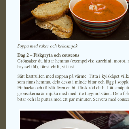
Soppa med räkor och kokosmjök
Dag 2 – Fiskgryta och couscous
Grönsaker du hittar hemma (exempelvis: zucchini, morot, 
brysselkål), färsk chili, vit fisk
Sätt kastrullen med soppan på värme. Titta i kylskåpet vilk
som finns hemma, dela dessa i minde bitar och lägg i soppka
Finhacka och tillsätt även en bit färsk röd chili. Låt småputt
grönsakerna är mjuka med med lite tuggmotstånd. Dela fis
bitar och låt puttra med ett par minuter. Servera med cousc