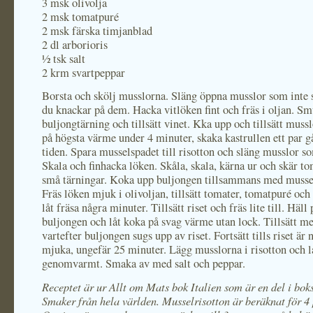
3 msk olivolja
2 msk tomatpuré
2 msk färska timjanblad
2 dl arborioris
½ tsk salt
2 krm svartpeppar
Borsta och skölj musslorna. Släng öppna musslor som inte s
du knackar på dem. Hacka vitlöken fint och fräs i oljan. Sm
buljongtärning och tillsätt vinet. Kka upp och tillsätt muss
på högsta värme under 4 minuter, skaka kastrullen ett par 
tiden. Spara musselspadet till risotton och släng musslor so
Skala och finhacka löken. Skåla, skala, kärna ur och skär to
små tärningar. Koka upp buljongen tillsammans med musse
Fräs löken mjuk i olivoljan, tillsätt tomater, tomatpuré och
låt fräsa några minuter. Tillsätt riset och fräs lite till. Häll
buljongen och låt koka på svag värme utan lock. Tillsätt m
vartefter buljongen sugs upp av riset. Fortsätt tills riset är 
mjuka, ungefär 25 minuter. Lägg musslorna i risotton och låt
genomvarmt. Smaka av med salt och peppar.
Receptet är ur Allt om Mats bok Italien som är en del i bok
Smaker från hela världen. Musselrisotton är beräknat för 4 