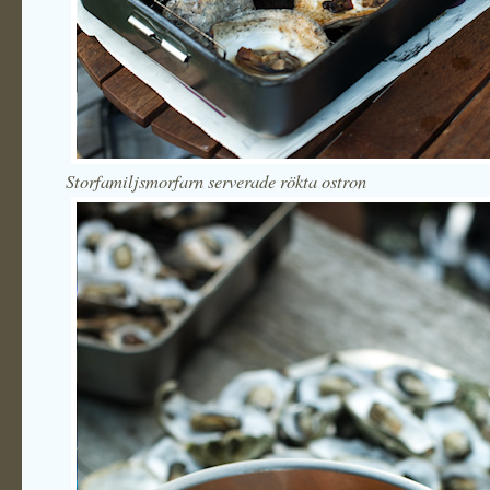
Storfamiljsmorfarn serverade rökta ostron