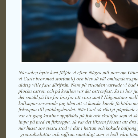
När solen bytte kust följde vi efter. Några mil norr om Göt
vi Carls bror med storfamilj och blev så väl omhändertagna
aldrig ville fara därifrån. Nere på stranden varvade vi bad 
plocka ostron och på kvällen var det ostronfest. Ja ni hör ju,
det snudd på lite för bra för att vara sant? Någonstans mel
kallsupar serverade jag idén att vi kanske kunde få bidra m
fisksoppa till middagsbordet. När Carl så riktigt påpekade a
var ett gäng kustbor uppfödda på fisk och skaldjur som vi sk
impa på med en fisksoppa, så var det liksom försent att dra s
när huset sov siesta stod vi där i hettan och kokade buljong
grönsaksslattar och saffran samtidigt som vi höll våra tum