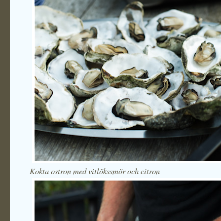
Kokta ostron med vitlökssmör och citron