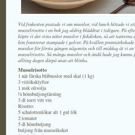
Vid frukosten pratade vi om musslor, vid lunch hittade vi et
musselrisotto i en bok jag aldrig bläddrat i tidigare. På ef
köpte vi det sista nätet musslor i fiskdisken, så att tanterna e
kön frustrerat stampade i golvet. På kvällen premiärkokade
musslor för första gången någonsin och till middag åt vi en
musselrisotto. Så många musslor och ändå hade jag kunna
allting dagen därpå utan att blinka.
Musselrisotto
1 nät färska blåbusslor med skal (1 kg)
3 vitlöksklyftor
1 msk olivolja
½ hönsbuljongtärning
3 dl torrt vitt vin
Risotto:
5 schalottenlökar alt 1 gul lök
2 tomater
5 dl hönsbuljong
buljong från musselkoket