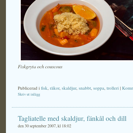
Fiskgryta och couscous
Publicerad i
fisk
,
räkor
,
skaldjur
,
snabbt
,
soppa
,
trolleri
|
Komme
Skriv ut inlägg
Tagliatelle med skaldjur, fänkål och dill
den 30 september 2007, kl 18:02