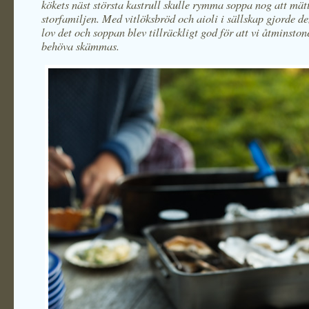
kökets näst största kastrull skulle rymma soppa nog att mät
storfamiljen. Med vitlöksbröd och aioli i sällskap gjorde d
lov det och soppan blev tillräckligt god för att vi åtminstone
behöva skämmas.