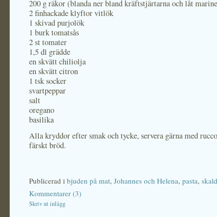
200 g räkor (blanda ner bland kräftstjärtarna och låt marin
2 finhackade klyftor vitlök
1 skivad purjolök
1 burk tomatsås
2 st tomater
1,5 dl grädde
en skvätt chiliolja
en skvätt citron
1 tsk socker
svartpeppar
salt
oregano
basilika
Alla kryddor efter smak och tycke, servera gärna med rucco
färskt bröd.
Publicerad i
bjuden på mat
,
Johannes och Helena
,
pasta
,
skald
Kommentarer (3)
Skriv ut inlägg