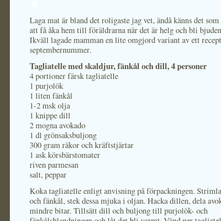
Laga mat är bland det roligaste jag vet, ändå känns det som 
att få åka hem till föräldrarna när det är helg och bli bjude
Ikväll lagade mamman en lite omgjord variant av ett recep
septembernummer.
Tagliatelle med skaldjur, fänkål och dill, 4 personer
4 portioner färsk tagliatelle
1 purjolök
1 liten fänkål
1-2 msk olja
1 knippe dill
2 mogna avokado
1 dl grönsaksbuljong
300 gram räkor och kräftstjärtar
1 ask körsbärstomater
riven parmesan
salt, peppar
Koka tagliatelle enligt anvisning på förpackningen. Striml
och fänkål, stek dessa mjuka i oljan. Hacka dillen, dela avo
mindre bitar. Tillsätt dill och buljong till purjolök- och
fänkålsblandningen och låt det bli varmt. Vänd ner tagliate