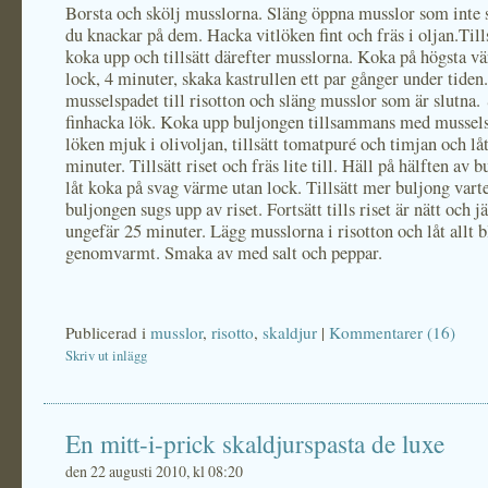
Borsta och skölj musslorna. Släng öppna musslor som inte s
du knackar på dem. Hacka vitlöken fint och fräs i oljan.Tills
koka upp och tillsätt därefter musslorna. Koka på högsta v
lock, 4 minuter, skaka kastrullen ett par gånger under tiden
musselspadet till risotton och släng musslor som är slutna.
finhacka lök. Koka upp buljongen tillsammans med mussels
löken mjuk i olivoljan, tillsätt tomatpuré och timjan och lå
minuter. Tillsätt riset och fräs lite till. Häll på hälften av 
låt koka på svag värme utan lock. Tillsätt mer buljong vart
buljongen sugs upp av riset. Fortsätt tills riset är nätt och 
ungefär 25 minuter. Lägg musslorna i risotton och låt allt b
genomvarmt. Smaka av med salt och peppar.
Publicerad i
musslor
,
risotto
,
skaldjur
|
Kommentarer (16)
Skriv ut inlägg
En mitt-i-prick skaldjurspasta de luxe
den 22 augusti 2010, kl 08:20