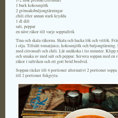
1-2 msk pressad citronsaft
1 burk kokosmjölk
2 grönsaksbuljongtärningar
chili eller annan stark krydda
1 dl dill
salt, peppar
en näve räkor till varje sopptallrik
Tina och skala räkorna. Skala och hacka lök och vitlök. Fr
i olja. Tillsätt tomatjuice, kokosmjölk och buljongtärning
med citronsaft och chili. Låt småkoka i tio minuter. Klipp 
och smaka av med salt och peppar. Servera soppan med en r
räkor i tallriken och ett gott bröd bredvid.
Soppan räcker till 4 portioner alternativt 2 portioner soppa
till 2 portioner fiskgryta.