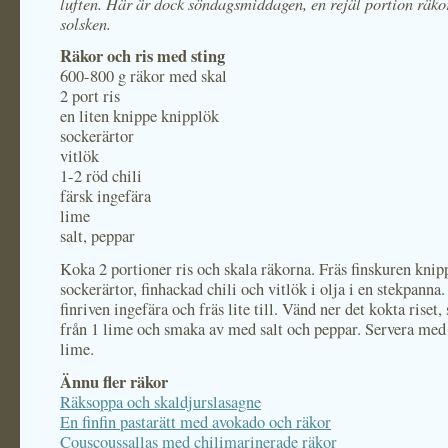
luften. Här är dock söndagsmiddagen, en rejäl portion räko
solsken.
Räkor och ris med sting
600-800 g räkor med skal
2 port ris
en liten knippe knipplök
sockerärtor
vitlök
1-2 röd chili
färsk ingefära
lime
salt, peppar
Koka 2 portioner ris och skala räkorna. Fräs finskuren knip
sockerärtor, finhackad chili och vitlök i olja i en stekpanna.
finriven ingefära och fräs lite till. Vänd ner det kokta riset,
från 1 lime och smaka av med salt och peppar. Servera med
lime.
Ännu fler räkor
Räksoppa och skaldjurslasagne
En finfin pastarätt med avokado och räkor
Couscoussallas med chilimarinerade räkor