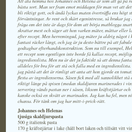
Att äta hemma hos Johannes och Helena är som att gå på r
bästa sort. Man ser fram emot middagen för man vet att de
bli riktigt gott, och ändå lyckas maten överträffa ens högt s
förväntningar. Av rent och skärt egenintresse, så brukar jag l
fråga om det inte är dags för dom att börja matblogga snar
skrattar mest och säger att hon varken mäter, måttar eller 
efter recept. Men herremingud, jag mäter ju aldrig något i k
fantasi räcker långt, och jag är ju desto bättre på att fabul
godtagbar efterhandskonstruktion. Som nu till exempel, He
ett recept som egentligen inte borde få kallas recept, möjlig
ingredienslista. Men nu är det ju faktiskt så att denna fanta
alldeles för bra för att stå och falla med en ingredienslista.
jag påstå att det är rimligt att anta att hon gjorde en tomat
flesta av ingredienserna. Såsen fick med all sannolikhet stå 
riktigt länge på spisen (medan skaldjuren marinerades i vin
servering vänds pastan ner i såsen, liksom kräftstjärtar och 
kanske också en skvätt av marinaden. Jag kan ha fel, men ni 
chansa. För tänk om jag har mitt-i-prick-rätt.
Johannes och Helenas
tjusiga skaldjurspasta
500 g italiensk pasta
170 g kräftstjärtar i lake (häll bort laken och tillsätt vitt vin