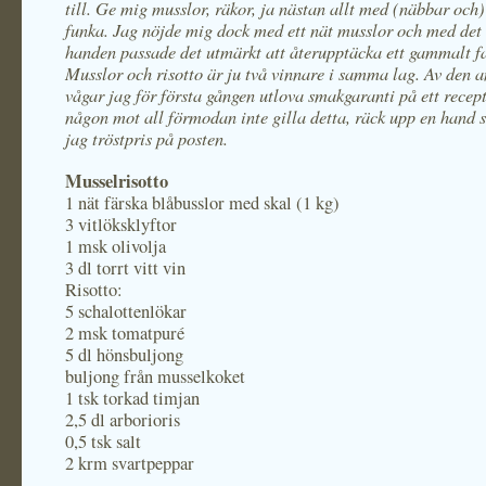
till. Ge mig musslor, räkor, ja nästan allt med (näbbar och)
funka. Jag nöjde mig dock med ett nät musslor och med det 
handen passade det utmärkt att återupptäcka ett gammalt fa
Musslor och risotto är ju två vinnare i samma lag. Av den 
vågar jag för första gången utlova smakgaranti på ett recept
någon mot all förmodan inte gilla detta, räck upp en hand s
jag tröstpris på posten.
Musselrisotto
1 nät färska blåbusslor med skal (1 kg)
3 vitlöksklyftor
1 msk olivolja
3 dl torrt vitt vin
Risotto:
5 schalottenlökar
2 msk tomatpuré
5 dl hönsbuljong
buljong från musselkoket
1 tsk torkad timjan
2,5 dl arborioris
0,5 tsk salt
2 krm svartpeppar