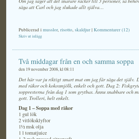
Om jag säger att det snarare räcker till 3 personer, så behöv
säga att Carl och jag slukade allt själva…
Publicerad i
musslor
,
risotto
,
skaldjur
|
Kommentarer (12)
Skriv ut inlägg
Två middagar från en och samma soppa
den 19 november 2008, kl 08:11
Det här var ju riktigt smart mat om jag får säga det själv.
med räkor och kokosmjölk, enkelt och gott. Dag 2: Fiskgry
soppresterna från dag 1 som grytbas. Ännu snabbare och mi
gott. Trolleri, helt enkelt.
Dag 1 – Soppa med räkor
1 gul lök
2 vitlöksklyftor
1½ msk olja
1 l tomatjuice