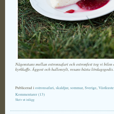
Någonstans mellan ostronsafari och ostronfest tog vi bilen 
kyrkkaffe. Äggost och hallonsylt, resans bästa lördagsgodis.
Publicerad i
ostronsafari
,
skaldjur
,
sommar
,
Sverige
,
Västkust
Kommentarer (13)
Skriv ut inlägg