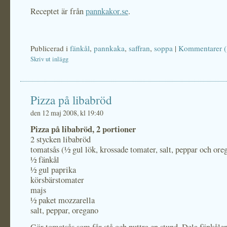
Receptet är från
pannkakor.se
.
Publicerad i
fänkål
,
pannkaka
,
saffran
,
soppa
|
Kommentarer (
Skriv ut inlägg
Pizza på libabröd
den 12 maj 2008, kl 19:40
Pizza på libabröd, 2 portioner
2 stycken libabröd
tomatsås (½ gul lök, krossade tomater, salt, peppar och ore
½ fänkål
½ gul paprika
körsbärstomater
majs
½ paket mozzarella
salt, peppar, oregano