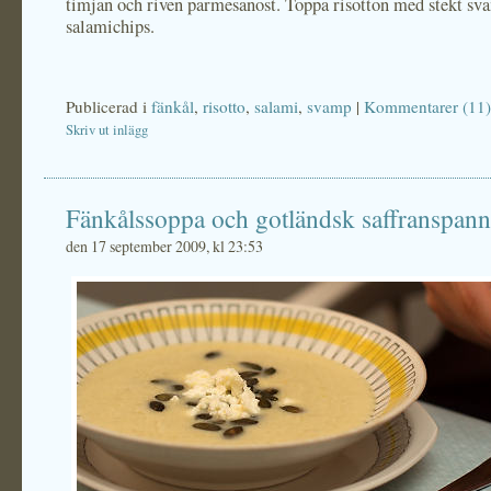
timjan och riven parmesanost. Toppa risotton med stekt sv
salamichips.
Publicerad i
fänkål
,
risotto
,
salami
,
svamp
|
Kommentarer (11)
Skriv ut inlägg
Fänkålssoppa och gotländsk saffranspan
den 17 september 2009, kl 23:53