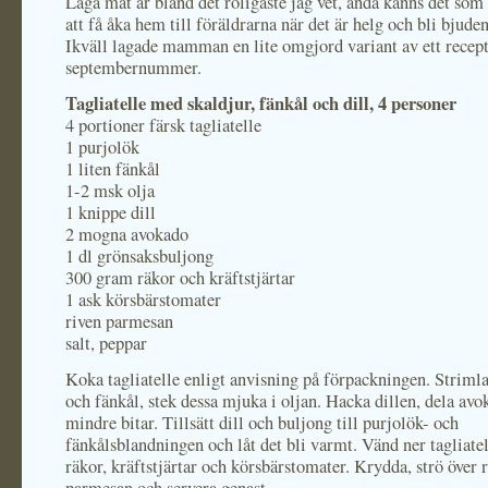
Laga mat är bland det roligaste jag vet, ändå känns det som 
att få åka hem till föräldrarna när det är helg och bli bjude
Ikväll lagade mamman en lite omgjord variant av ett recep
septembernummer.
Tagliatelle med skaldjur, fänkål och dill, 4 personer
4 portioner färsk tagliatelle
1 purjolök
1 liten fänkål
1-2 msk olja
1 knippe dill
2 mogna avokado
1 dl grönsaksbuljong
300 gram räkor och kräftstjärtar
1 ask körsbärstomater
riven parmesan
salt, peppar
Koka tagliatelle enligt anvisning på förpackningen. Striml
och fänkål, stek dessa mjuka i oljan. Hacka dillen, dela avo
mindre bitar. Tillsätt dill och buljong till purjolök- och
fänkålsblandningen och låt det bli varmt. Vänd ner tagliate
räkor, kräftstjärtar och körsbärstomater. Krydda, strö över 