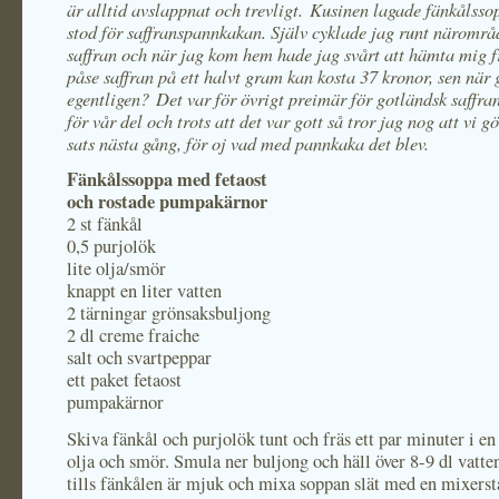
är alltid avslappnat och trevligt. Kusinen lagade fänkålss
stod för saffranspannkakan. Själv cyklade jag runt närområd
saffran och när jag kom hem hade jag svårt att hämta mig f
påse saffran på ett halvt gram kan kosta 37 kronor, sen när 
egentligen? Det var för övrigt preimär för gotländsk saffr
för vår del och trots att det var gott så tror jag nog att vi g
sats nästa gång, för oj vad med pannkaka det blev.
Fänkålssoppa med fetaost
och rostade pumpakärnor
2 st fänkål
0,5 purjolök
lite olja/smör
knappt en liter vatten
2 tärningar grönsaksbuljong
2 dl creme fraiche
salt och svartpeppar
ett paket fetaost
pumpakärnor
Skiva fänkål och purjolök tunt och fräs ett par minuter i en 
olja och smör. Smula ner buljong och häll över 8-9 dl vatt
tills fänkålen är mjuk och mixa soppan slät med en mixerst