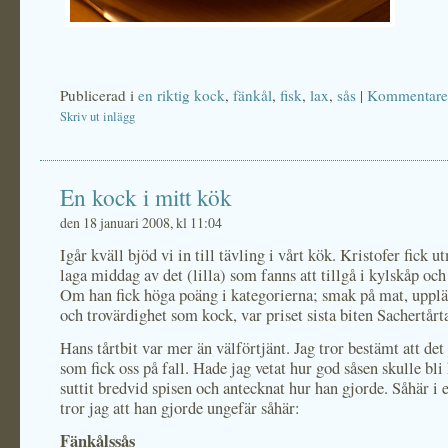
Publicerad i
en riktig kock
,
fänkål
,
fisk
,
lax
,
sås
|
Kommentarer
Skriv ut inlägg
En kock i mitt kök
den 18 januari 2008, kl 11:04
Igår kväll bjöd vi in till tävling i vårt kök. Kristofer fick 
laga middag av det (lilla) som fanns att tillgå i kylskåp och 
Om han fick höga poäng i kategorierna; smak på mat, upplä
och trovärdighet som kock, var priset sista biten Sachertårt
Hans tårtbit var mer än välförtjänt. Jag tror bestämt att det
som fick oss på fall. Hade jag vetat hur god såsen skulle bli
suttit bredvid spisen och antecknat hur han gjorde. Såhär i 
tror jag att han gjorde ungefär såhär:
Fänkålssås