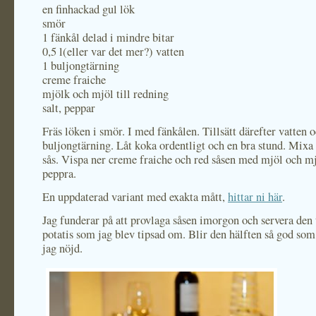
en finhackad gul lök
smör
1 fänkål delad i mindre bitar
0,5 l(eller var det mer?) vatten
1 buljongtärning
creme fraiche
mjölk och mjöl till redning
salt, peppar
Fräs löken i smör. I med fänkålen. Tillsätt därefter vatten 
buljongtärning. Låt koka ordentligt och en bra stund. Mixa t
sås. Vispa ner creme fraiche och red såsen med mjöl och mj
peppra.
En uppdaterad variant med exakta mått,
hittar ni här
.
Jag funderar på att provlaga såsen imorgon och servera den t
potatis som jag blev tipsad om. Blir den hälften så god som 
jag nöjd.