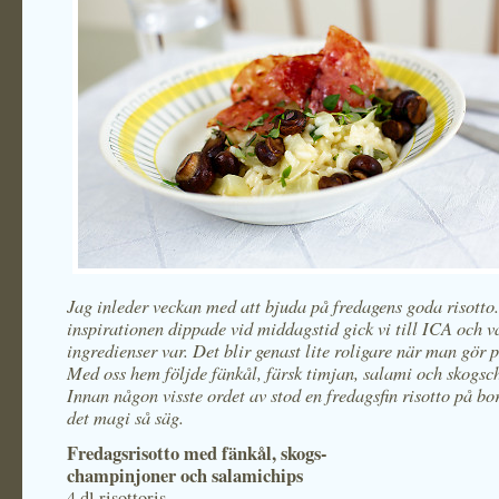
Jag inleder veckan med att bjuda på fredagens goda risotto
inspirationen dippade vid middagstid gick vi till ICA och v
ingredienser var. Det blir genast lite roligare när man gör p
Med oss hem följde fänkål, färsk timjan, salami och skogs
Innan någon visste ordet av stod en fredagsfin risotto på bor
det magi så säg.
Fredagsrisotto med fänkål,
skogs-
champinjoner och salamichips
4 dl risottoris