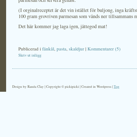
parmesan och servera genast.
(I orginalreceptet är det vin istället för buljong, inga kräfts
100 gram grovriven parmesan som vänds ner tillsammans m
Det här kommer jag laga igen, jättegod mat!
Publicerad i
fänkål
,
pasta
,
skaldjur
|
Kommentarer (5)
Skriv ut inlägg
Design by Randa Clay | Copyright © pickipicki | Created in Wordpress |
Top