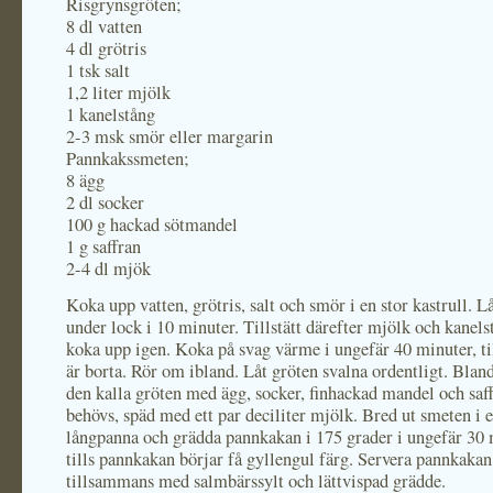
Risgrynsgröten;
8 dl vatten
4 dl grötris
1 tsk salt
1,2 liter mjölk
1 kanelstång
2-3 msk smör eller margarin
Pannkakssmeten;
8 ägg
2 dl socker
100 g hackad sötmandel
1 g saffran
2-4 dl mjök
Koka upp vatten, grötris, salt och smör i en stor kastrull. 
under lock i 10 minuter. Tillstätt därefter mjölk och kanels
koka upp igen. Koka på svag värme i ungefär 40 minuter, ti
är borta. Rör om ibland. Låt gröten svalna ordentligt. Blan
den kalla gröten med ägg, socker, finhackad mandel och saf
behövs, späd med ett par deciliter mjölk. Bred ut smeten i
långpanna och grädda pannkakan i 175 grader i ungefär 30 
tills pannkakan börjar få gyllengul färg. Servera pannkak
tillsammans med salmbärssylt och lättvispad grädde.