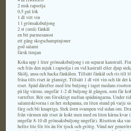
2 msk rapsolja
0,5 gul lök
1 dl vitt vin
1 l grönsaksbuljong
2 st (små) fänkål
en bit parmesanost
ett gäng skogschampinjoner
god salami
färsk timjan
Koka upp 1 liter grönsaksbuljong i en separat kanstrull. Fi
och fräs den mjuk i rapsolja i en vid kastrull eller djup ste
Skölj, ansa och hacka fänkålen. Tillsätt fänkål och ris till l
fräsa tills riset är glansigt. Tillsätt 1 dl vitt vin och låt det 
riset. Späd därefter med lite buljong i taget medans risotto
på låg värme, ungefär 1-2 dl buljong åt gången, som får ko
vartefter. Rör om försiktigt mellan spädningarna. Under tid
salamiskivorna i en het stekpanna, en liten stund på varje si
färg och bli knapriga. Stek även svampen vid sidan om. Dra
från värmen när riset är kokt men med en liten kärna kvar 
ungefär 8-10 dl grönsaksbuljong ungefär). Risotton ska var
hellre lite för lös än för tjock och grötig. Vänd ner generör