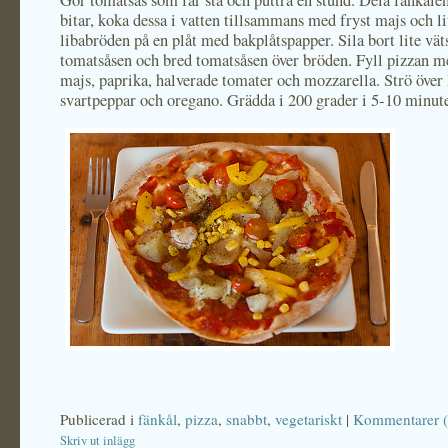
Gör tomatsås som får stå och puttra en stund. Dela fänkåle
bitar, koka dessa i vatten tillsammans med fryst majs och li
libabröden på en plåt med bakplåtspapper. Sila bort lite vät
tomatsåsen och bred tomatsåsen över bröden. Fyll pizzan m
majs, paprika, halverade tomater och mozzarella. Strö över l
svartpeppar och oregano. Grädda i 200 grader i 5-10 minute
Publicerad i
fänkål
,
pizza
,
snabbt
,
vegetariskt
|
Kommentarer (
Skriv ut inlägg