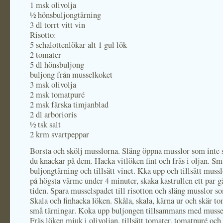
1 msk olivolja
½ hönsbuljongtärning
3 dl torrt vitt vin
Risotto:
5 schalottenlökar alt 1 gul lök
2 tomater
5 dl hönsbuljong
buljong från musselkoket
3 msk olivolja
2 msk tomatpuré
2 msk färska timjanblad
2 dl arborioris
½ tsk salt
2 krm svartpeppar
Borsta och skölj musslorna. Släng öppna musslor som inte s
du knackar på dem. Hacka vitlöken fint och fräs i oljan. Sm
buljongtärning och tillsätt vinet. Kka upp och tillsätt muss
på högsta värme under 4 minuter, skaka kastrullen ett par 
tiden. Spara musselspadet till risotton och släng musslor so
Skala och finhacka löken. Skåla, skala, kärna ur och skär to
små tärningar. Koka upp buljongen tillsammans med musse
Fräs löken mjuk i olivoljan, tillsätt tomater, tomatpuré och