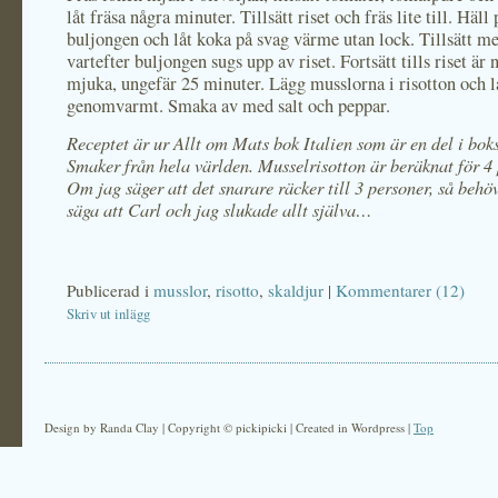
låt fräsa några minuter. Tillsätt riset och fräs lite till. Häll
buljongen och låt koka på svag värme utan lock. Tillsätt m
vartefter buljongen sugs upp av riset. Fortsätt tills riset är 
mjuka, ungefär 25 minuter. Lägg musslorna i risotton och låt
genomvarmt. Smaka av med salt och peppar.
Receptet är ur Allt om Mats bok Italien som är en del i bok
Smaker från hela världen. Musselrisotton är beräknat för 4 
Om jag säger att det snarare räcker till 3 personer, så behöv
säga att Carl och jag slukade allt själva…
Publicerad i
musslor
,
risotto
,
skaldjur
|
Kommentarer (12)
Skriv ut inlägg
Design by Randa Clay | Copyright © pickipicki | Created in Wordpress |
Top