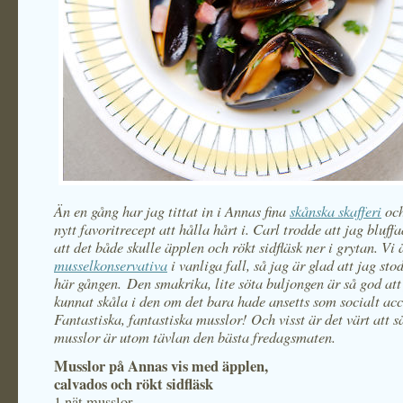
Än en gång har jag tittat in i Annas fina
skånska skafferi
och
nytt favoritrecept att hålla hårt i. Carl trodde att jag bluff
att det både skulle äpplen och rökt sidfläsk ner i grytan. Vi 
musselkonservativa
i vanliga fall, så jag är glad att jag st
här gången. Den smakrika, lite söta buljongen är så god att
kunnat skåla i den om det bara hade ansetts som socialt acc
Fantastiska, fantastiska musslor! Och visst är det värt att s
musslor är utom tävlan den bästa fredagsmaten.
Musslor på Annas vis med äpplen,
calvados och rökt sidfläsk
1 nät musslor