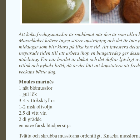
Att koka fredagsmusslor är snabbmat när den är som allra b
Musselkoket kräver ingen större ansträning och det är inte
middagar som blir klara på lika kort tid. Att investera dela
insparade tiden till att arbeta ihop en baugettedeg ger des
utdelning. För när bordet är dukat och det doftar ljuvligt a
vitlök och nybakt bröd, då är det lätt att konstatera att fred
veckans bästa dag.
Moules marinés
1 nät blåmusslor
1 gul lök
3-4 vitlöksklyftor
1-2 msk olivolja
2,5 dl vitt vin
2 dl grädde
en näve färsk bladpersilja
Tvätta och skrubba musslorna ordentligt. Knacka musslorna