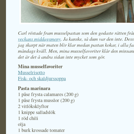
Carl röstade fram musselpastan som den godaste rätten fr
veckans middagsmeny
. Ja kanske, så dum var den inte. Des
jag skarpt när maten blir klar medan pastan kokar, i alla fa
måndags kväll. Men, mina musselfavoriter klår den minsann 
det är det å andra sidan inte mycket som gör.
Mina musselfavoriter
Musselrisotto
Fisk- och skaldjurssoppa
Pasta marinara
1 påse frysta calamares (200 g)
1 påse frysta musslor (200 g)
2 vitlöksklyftor
1 knippe salladslök
1 röd chili
olja
1 burk krossade tomater