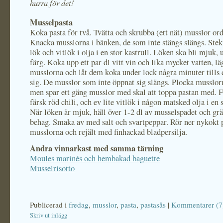
hurra för det!
Musselpasta
Koka pasta för två. Tvätta och skrubba (ett nät) musslor ord
Knacka musslorna i bänken, de som inte stängs slängs. Stek
lök och vitlök i olja i en stor kastrull. Löken ska bli mjuk, u
färg. Koka upp ett par dl vitt vin och lika mycket vatten, lä
musslorna och låt dem koka under lock några minuter tills
sig. De musslor som inte öppnat sig slängs. Plocka musslor
men spar ett gäng musslor med skal att toppa pastan med. Fr
färsk röd chili, och ev lite vitlök i någon matsked olja i en
När löken är mjuk, häll över 1-2 dl av musselspadet och grä
behag. Smaka av med salt och svartpeppar. Rör ner nykokt p
musslorna och rejält med finhackad bladpersilja.
Andra vinnarkast med samma tärning
Moules marinés och hembakad baguette
Musselrisotto
Publicerad i
fredag
,
musslor
,
pasta
,
pastasås
|
Kommentarer (7
Skriv ut inlägg