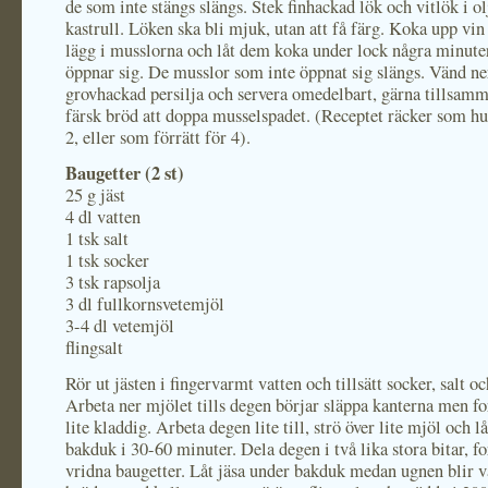
de som inte stängs slängs. Stek finhackad lök och vitlök i olj
kastrull. Löken ska bli mjuk, utan att få färg. Koka upp vin
lägg i musslorna och låt dem koka under lock några minuter
öppnar sig. De musslor som inte öppnat sig slängs. Vänd ne
grovhackad persilja och servera omedelbart, gärna tillsam
färsk bröd att doppa musselspadet. (Receptet räcker som hu
2, eller som förrätt för 4).
Baugetter (2 st)
25 g jäst
4 dl vatten
1 tsk salt
1 tsk socker
3 tsk rapsolja
3 dl fullkornsvetemjöl
3-4 dl vetemjöl
flingsalt
Rör ut jästen i fingervarmt vatten och tillsätt socker, salt oc
Arbeta ner mjölet tills degen börjar släppa kanterna men fo
lite kladdig. Arbeta degen lite till, strö över lite mjöl och l
bakduk i 30-60 minuter. Dela degen i två lika stora bitar, f
vridna baugetter. Låt jäsa under bakduk medan ugnen blir 