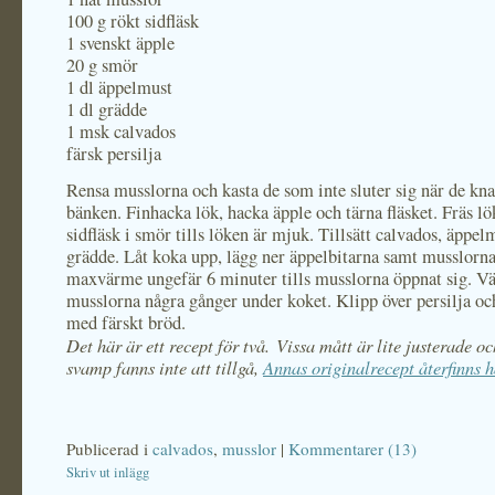
100 g rökt sidfläsk
1 svenskt äpple
20 g smör
1 dl äppelmust
1 dl grädde
1 msk calvados
färsk persilja
Rensa musslorna och kasta de som inte sluter sig när de kna
bänken. Finhacka lök, hacka äpple och tärna fläsket. Fräs lö
sidfläsk i smör tills löken är mjuk. Tillsätt calvados, äppel
grädde. Låt koka upp, lägg ner äppelbitarna samt musslorn
maxvärme ungefär 6 minuter tills musslorna öppnat sig. V
musslorna några gånger under koket. Klipp över persilja oc
med färskt bröd.
Det här är ett recept för två. Vissa mått är lite justerade o
svamp fanns inte att tillgå,
Annas originalrecept återfinns h
Publicerad i
calvados
,
musslor
|
Kommentarer (13)
Skriv ut inlägg