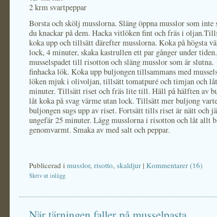
2 krm svartpeppar
Borsta och skölj musslorna. Släng öppna musslor som inte s
du knackar på dem. Hacka vitlöken fint och fräs i oljan.Tills
koka upp och tillsätt därefter musslorna. Koka på högsta v
lock, 4 minuter, skaka kastrullen ett par gånger under tiden
musselspadet till risotton och släng musslor som är slutna.
finhacka lök. Koka upp buljongen tillsammans med mussels
löken mjuk i olivoljan, tillsätt tomatpuré och timjan och lå
minuter. Tillsätt riset och fräs lite till. Häll på hälften av 
låt koka på svag värme utan lock. Tillsätt mer buljong vart
buljongen sugs upp av riset. Fortsätt tills riset är nätt och 
ungefär 25 minuter. Lägg musslorna i risotton och låt allt b
genomvarmt. Smaka av med salt och peppar.
Publicerad i
musslor
,
risotto
,
skaldjur
|
Kommentarer (16)
Skriv ut inlägg
När tärningen faller på musselpasta