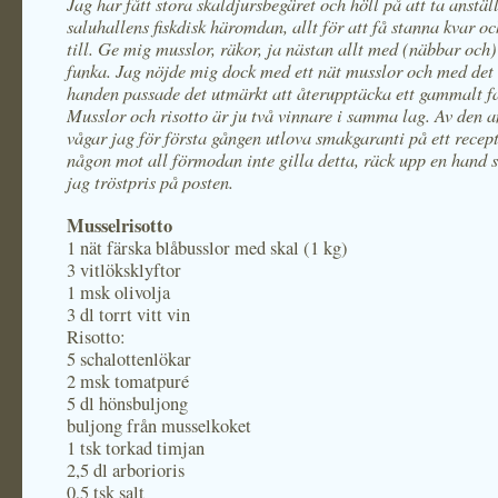
Jag har fått stora skaldjursbegäret och höll på att ta anstäl
saluhallens fiskdisk häromdan, allt för att få stanna kvar och
till. Ge mig musslor, räkor, ja nästan allt med (näbbar och)
funka. Jag nöjde mig dock med ett nät musslor och med det 
handen passade det utmärkt att återupptäcka ett gammalt fa
Musslor och risotto är ju två vinnare i samma lag. Av den 
vågar jag för första gången utlova smakgaranti på ett recept
någon mot all förmodan inte gilla detta, räck upp en hand s
jag tröstpris på posten.
Musselrisotto
1 nät färska blåbusslor med skal (1 kg)
3 vitlöksklyftor
1 msk olivolja
3 dl torrt vitt vin
Risotto:
5 schalottenlökar
2 msk tomatpuré
5 dl hönsbuljong
buljong från musselkoket
1 tsk torkad timjan
2,5 dl arborioris
0,5 tsk salt