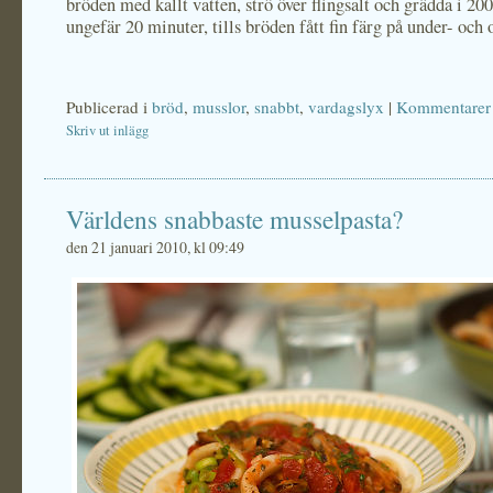
bröden med kallt vatten, strö över flingsalt och grädda i 200
ungefär 20 minuter, tills bröden fått fin färg på under- och 
Publicerad i
bröd
,
musslor
,
snabbt
,
vardagslyx
|
Kommentarer 
Skriv ut inlägg
Världens snabbaste musselpasta?
den 21 januari 2010, kl 09:49