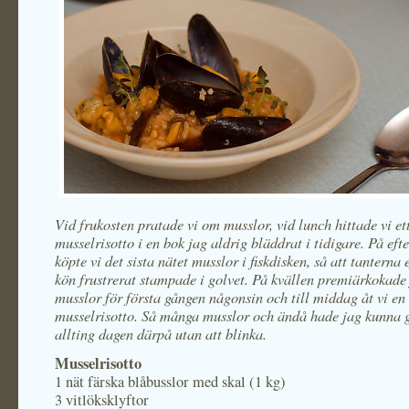
Vid frukosten pratade vi om musslor, vid lunch hittade vi et
musselrisotto i en bok jag aldrig bläddrat i tidigare. På ef
köpte vi det sista nätet musslor i fiskdisken, så att tanterna e
kön frustrerat stampade i golvet. På kvällen premiärkokade
musslor för första gången någonsin och till middag åt vi en
musselrisotto. Så många musslor och ändå hade jag kunna
allting dagen därpå utan att blinka.
Musselrisotto
1 nät färska blåbusslor med skal (1 kg)
3 vitlöksklyftor