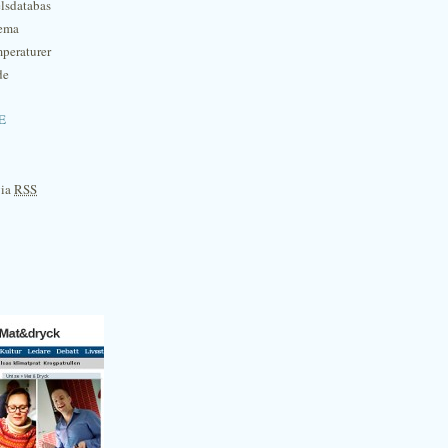
lsdatabas
hema
mperaturer
de
e
via
RSS