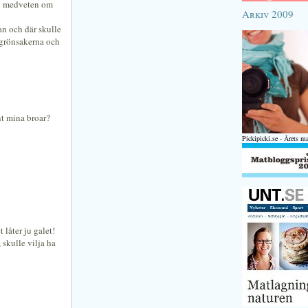
ång medveten om
Arkiv 2009
an och där skulle
 grönsakerna och
nt mina broar?
Pickipicki.se - Årets m
 låter ju galet!
 skulle vilja ha