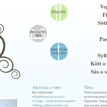
Ve
F
Söt
Pas
Sylt
Kött o
Sås o 
Aktuella tips
Tina
Hej utflyktsmat!
Nutritionist/näri
•
Krabbelurer på scoutvis
nyutexaminerad lä
•
Lompe - norskt potatistunnbröd
Uppsalabo. Tokig 
•
Matiga utflyktssemlor och
läsa om mat, prat