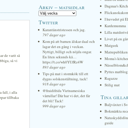
Arkiv – matsedlar
Dagmar's Kitc
Flickanokakor
I huvudet på E
Twitter
Kardemumma
Karantänstristessen och jag.
Lilla matderiv
797 dagar ago
Livet på en gå
Kom på att barnen älskar daal och
Matgeek
lagar det en gång i veckan.
Nyttigt, billigt och nöjda ongar.
Matrepubliken
ar de varit så
En liten sekunds kä…
Moma's kitche
bbiga, så vi
https://t.co/wh0YUfRz4W
Nässelblom&c
893 dagar ago
Pyttes matblog
Tips på mat i stormkök till ett
Ragazze
dygns solskenstältning, tack!
918 dagar ago
Stilig mat
@fraidifrida Vietnamesiska
 fall, i alla
vårrullar! Där har vi det, det får
Tina gilla
ppar tillbaka
det bli! Tack!
Baljväxter i Sv
999 dagar ago
Bokmärkta rec
Natuskyddsför
guide