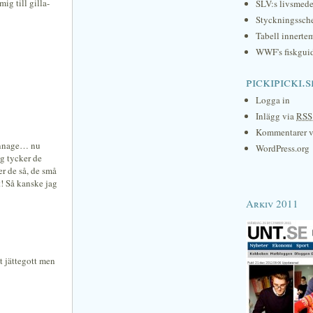
mig till gilla-
SLV:s livsmede
Styckningssc
Tabell innerte
WWF's fiskgui
pickipicki.s
Logga in
Inlägg via
RSS
Kommentarer 
kännage… nu
WordPress.org
ag tycker de
er de så, de små
t! Så kanske jag
Arkiv 2011
t jättegott men