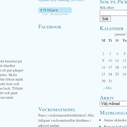
Sök på Pick
Sök efter:
Facebook
Kalender
januari
M
Ti
O
To
2
3
4
5
9
10
11
12
r du knackar på
tt därefter
16
17
18
19
n ett par gånger
23
24
25
26
lutna. Skala
Fräs löken mjuk
30
31
sätt riset och
« Dec
n lock. Tillsätt
nätt och jämt
Arkiv
enomvarmt.
Veckomatsedel
Matblogg
Paus i veckomatsedelsfabriken! Alla
Annas skånska 
tidigare veckomatsedlar återfinns i
arkivet nedan.
Bara en kaka ti