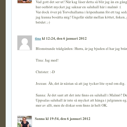
Vad gott det ser ut! När kag läser detta så blir jag än en g
hur oerhört mycket jag saknar en saluhall här i malmö :(
Var dock över på Torvehallarna i köpenhamn för ett tag sed
jag kunna bosätta mig! Ungefär sådär mellan köttet, fisken,
brödet ;-)
tina
kl 12:24, den 6 januari 2012
Blomstrande trädgården: Hurra, är jag bjuden el har jag brä
Tina: Jag med!
Christer: :-D
Jozzan: Åh, det är nästan så att jag tycker lite synd om dig.
Sanna: Är det sant att det inte finns en saluhall i Malmö? Det
Uppsalas saluhall är inte så mycket att hänga i julgranen eg,
mer av allt, men de diskar som finns är helt OK.
Sanna kl 19:54, den 6 januari 2012