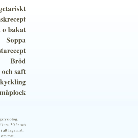
getariskt
iskrecept
t o bakat
Soppa
tarecept
Bröd
 och saft
 kyckling
småplock
ngsfysiolog,
kare, 30 år och
i att laga mat,
a om mat,