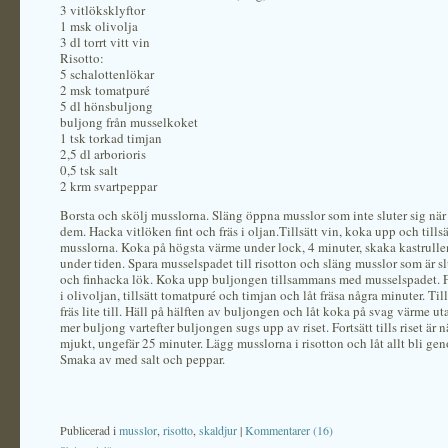
3 vitlöksklyftor
1 msk olivolja
3 dl torrt vitt vin
Risotto:
5 schalottenlökar
2 msk tomatpuré
5 dl hönsbuljong
buljong från musselkoket
1 tsk torkad timjan
2,5 dl arborioris
0,5 tsk salt
2 krm svartpeppar
Borsta och skölj musslorna. Släng öppna musslor som inte sluter sig nä
dem. Hacka vitlöken fint och fräs i oljan.Tillsätt vin, koka upp och tillsä
musslorna. Koka på högsta värme under lock, 4 minuter, skaka kastrulle
under tiden. Spara musselspadet till risotton och släng musslor som är s
och finhacka lök. Koka upp buljongen tillsammans med musselspadet. 
i olivoljan, tillsätt tomatpuré och timjan och låt fräsa några minuter. Till
fräs lite till. Häll på hälften av buljongen och låt koka på svag värme uta
mer buljong vartefter buljongen sugs upp av riset. Fortsätt tills riset är 
mjukt, ungefär 25 minuter. Lägg musslorna i risotton och låt allt bli g
Smaka av med salt och peppar.
Publicerad i
musslor
,
risotto
,
skaldjur
|
Kommentarer (16)