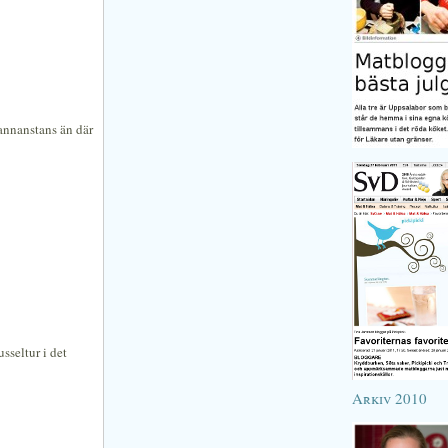
annanstans än där
sseltur i det
Arkiv 2010