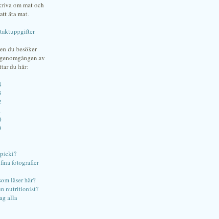
skriva om mat och
att äta mat.
taktuppgifter
gen du besöker
bgenomgången av
ttar du här:
4
3
2
1
0
9
ipicki?
ina fotografier
som läser här?
en nutritionist?
ag alla