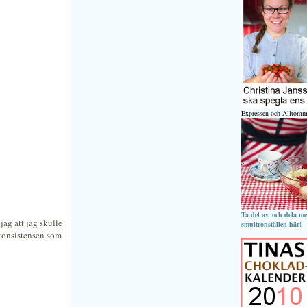
Expressen och Alltomm
Ta del av, och dela m
jag att jag skulle
smultronställen här!
r konsistensen som