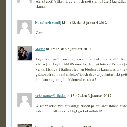
Åh, så gott! Vilket färgglatt och gott start på året! Jag sållar 
skaran.
Kanel och vanilj
kl 11:13, den 3 januari 2012
Gott!
Moma
kl 12:12, den 3 januari 2012
Jag älskar risotto, men jag har en liten bekännelse att till
viskar jag: Jag är rädd för musslor. Jag vet inte varför men j
verkar läskiga. I Italien blev jag bjuden på kammusslor (het
grå som är som små snäckor?), och det var ju fantastiskt got
kan lära mig att gilla blåmusslor också!
sofie mumsfillibaba
kl 13:47, den 3 januari 2012
Älskar risotto men är väldigt kräsen på musslor. Ibland är de
ibland inte alls. Ser väldigt gott ut iallafall!
Hanna
kl 17:56, den 3 januari 2012