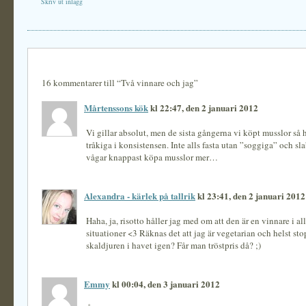
Skriv ut inlägg
16 kommentarer till “Två vinnare och jag”
Mårtenssons kök
kl 22:47, den 2 januari 2012
Vi gillar absolut, men de sista gångerna vi köpt musslor så h
tråkiga i konsistensen. Inte alls fasta utan ”soggiga” och sla
vågar knappast köpa musslor mer…
Alexandra - kärlek på tallrik
kl 23:41, den 2 januari 2012
Haha, ja, risotto håller jag med om att den är en vinnare i alla
situationer <3 Räknas det att jag är vegetarian och helst sto
skaldjuren i havet igen? Får man tröstpris då? ;)
Emmy
kl 00:04, den 3 januari 2012