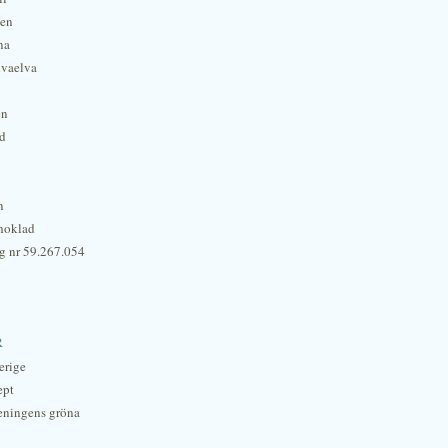
hen
na
lvaelva
én
rd
n
hoklad
g nr 59.267.054
r
erige
ept
eningens gröna