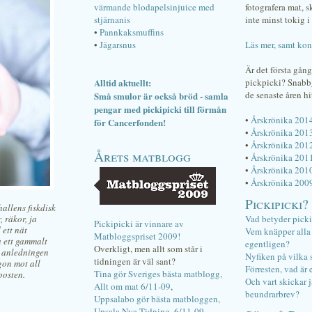
värmande blodapelsinjuice med
fotografera mat, 
stjärnanis
inte minst tokig i 
•
Pannkaksmuffins
•
Jägarsnus
Läs mer, samt kon
Är det första gån
Alltid aktuellt:
pickpicki? Snab
de senaste åren hi
Små smulor är också bröd - samla
pengar med pickipicki till förmån
•
Årskrönika 201
för Cancerfonden!
•
Årskrönika 201
•
Årskrönika 201
Årets matblogg
•
Årskrönika 201
•
Årskrönika 201
•
Årskrönika 200
Pickipicki?
hallens fiskdisk
, räkor, ja
Vad betyder pick
Pickipicki är vinnare av
 ett nät
Vem knäpper alla f
Matbloggspriset 2009!
a ett gammalt
egentligen?
Overkligt, men allt som står i
n anledningen
Nyfiken på vilka 
tidningen är väl sant?
gon mot all
Förresten, vad är 
Tina gör Sveriges bästa matblogg,
posten.
Och vart skickar j
Allt om mat 6/11-09
,
beundrarbrev?
Uppsalabo gör bästa matbloggen,
Upsala Nya Tidning, 6/11-09
.