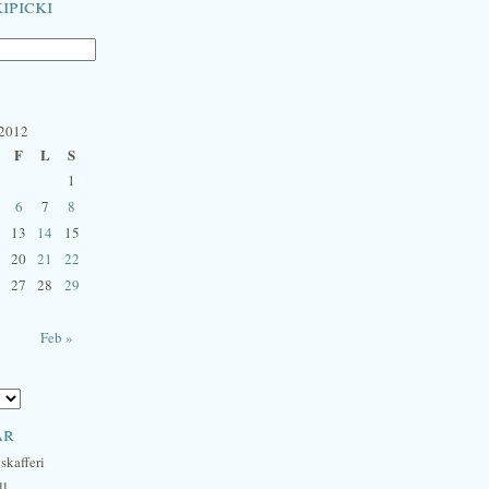
ipicki
 2012
F
L
S
1
6
7
8
13
14
15
20
21
22
27
28
29
Feb »
ar
skafferi
ll