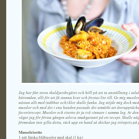
Jag har fått stora skaldjursbegäret och höll på att ta anställning i salu
häromdan, allt för att få stanna kvar och frestas lite till. Ge mig musslor
nästan allt med (näbbar och) klor skulle funka. Jag nöjde mig dock med
musslor och med det i ena handen passade det utmärkt att återupptäck
favoritrecept. Musslor och risotto är ju två vinnare i samma lag. Av de
vågar jag för första gången utlova smakgaranti på ett recept. Skulle nå
förmodan inte gilla detta, räck upp en hand så skickar jag tröstpris på 
Musselrisotto
1 nät färska blåbusslor med skal (1 kg)