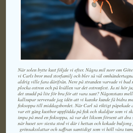
När solen bytte kust följde vi efter. Några mil norr om Göt
vi Carls bror med storfamilj och blev så väl omhändertagna
aldrig ville fara därifrån. Nere på stranden varvade vi bad 
plocka ostron och på kvällen var det ostronfest. Ja ni hör ju,
det snudd på lite för bra för att vara sant? Någonstans mel
kallsupar serverade jag idén att vi kanske kunde få bidra m
fisksoppa till middagsbordet. När Carl så riktigt påpekade a
var ett gäng kustbor uppfödda på fisk och skaldjur som vi sk
impa på med en fisksoppa, så var det liksom försent att dra s
när huset sov siesta stod vi där i hettan och kokade buljong
grönsaksslattar och saffran samtidigt som vi höll våra tum