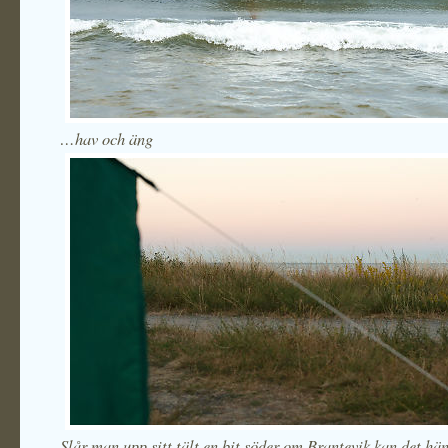
…hav och äng
Slår man upp sitt tält en bit söder om Brantevik kan det hä