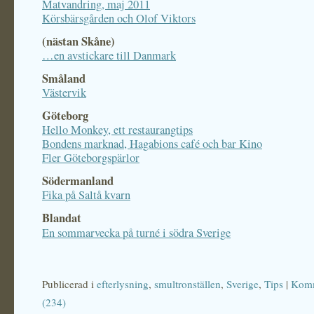
Matvandring, maj 2011
Körsbärsgården och Olof Viktors
(nästan Skåne)
…en avstickare till Danmark
Småland
Västervik
Göteborg
Hello Monkey, ett restaurangtips
Bondens marknad, Hagabions café och bar Kino
Fler Göteborgspärlor
Södermanland
Fika på Saltå kvarn
Blandat
En sommarvecka på turné i södra Sverige
Publicerad i
efterlysning
,
smultronställen
,
Sverige
,
Tips
|
Komm
(234)