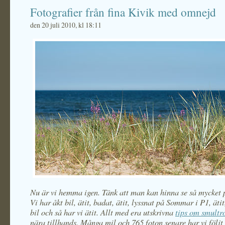
Fotografier från fina Kivik med omnejd
den 20 juli 2010, kl 18:11
Nu är vi hemma igen. Tänk att man kan hinna se så mycket 
Vi har åkt bil, ätit, badat, ätit, lyssnat på Sommar i P1, ätit
bil och så har vi ätit. Allt med era utskrivna
tips om smultr
nära tillhands. Många mil och 765 foton senare har vi följt 