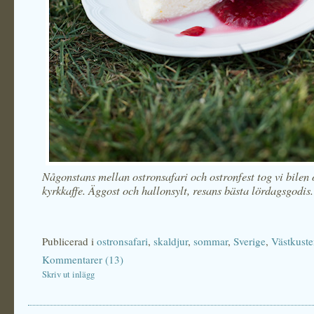
Någonstans mellan ostronsafari och ostronfest tog vi bilen 
kyrkkaffe. Äggost och hallonsylt, resans bästa lördagsgodis.
Publicerad i
ostronsafari
,
skaldjur
,
sommar
,
Sverige
,
Västkust
Kommentarer (13)
Skriv ut inlägg