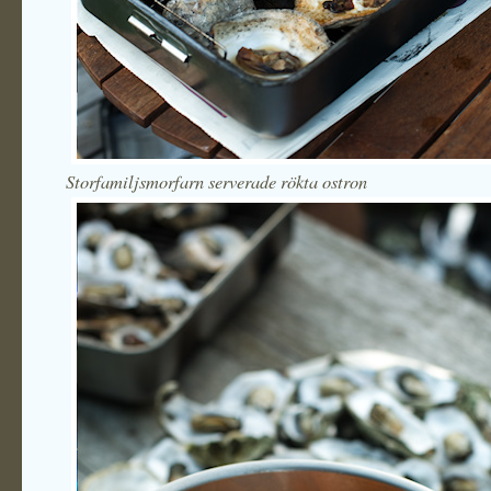
Storfamiljsmorfarn serverade rökta ostron