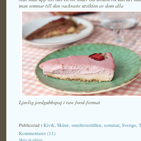
man somnar till
den vackraste utsikten av dom alla
Ljuvlig jordgubbspaj i raw food-format
Publicerad i
Kivik
,
Skåne
,
smultronställen
,
sommar
,
Sverige
,
T
Kommentarer (11)
Skriv ut inlägg