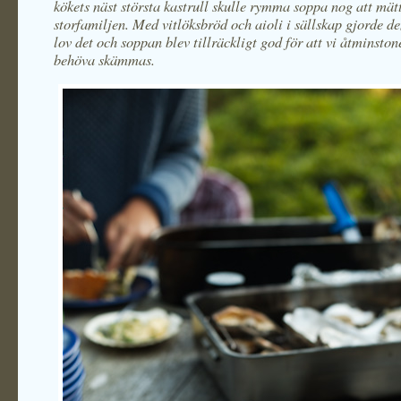
kökets näst största kastrull skulle rymma soppa nog att mät
storfamiljen. Med vitlöksbröd och aioli i sällskap gjorde d
lov det och soppan blev tillräckligt god för att vi åtminstone
behöva skämmas.