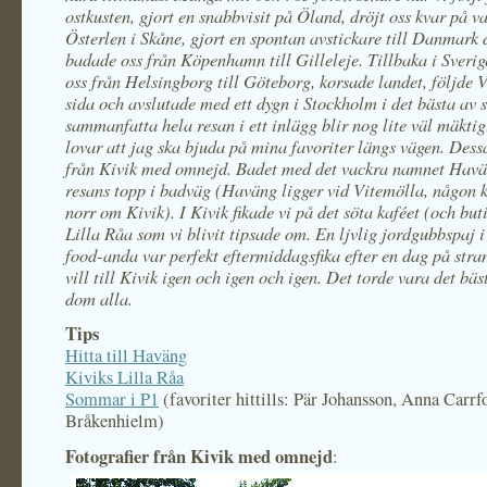
ostkusten, gjort en snabbvisit på Öland, dröjt oss kvar på v
Österlen i Skåne, gjort en spontan avstickare till Danmark 
badade oss från Köpenhamn till Gilleleje. Tillbaka i Sverige
oss från Helsingborg till Göteborg, korsade landet, följde V
sida och avslutade med ett dygn i Stockholm i det bästa av s
sammanfatta hela resan i ett inlägg blir nog lite väl mäktig
lovar att jag ska bjuda på mina favoriter längs vägen. Dess
från Kivik med omnejd. Badet med det vackra namnet Havä
resans topp i badväg (Haväng ligger vid Vitemölla, någon 
norr om Kivik). I Kivik fikade vi på det söta kaféet (och but
Lilla Råa som vi blivit tipsade om. En ljvlig jordgubbspaj 
food-anda var perfekt eftermiddagsfika efter en dag på stra
vill till Kivik igen och igen och igen. Det torde vara det bäs
dom alla.
Tips
Hitta till Haväng
Kiviks Lilla Råa
Sommar i P1
(favoriter hittills: Pär Johansson, Anna Carrf
Bråkenhielm)
Fotografier från Kivik med omnejd
: