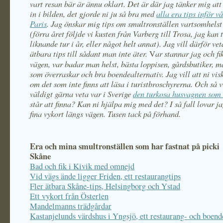
vart resan bär är ännu oklart. Det är där jag tänker mig at
in i bilden, det gjorde ni ju så bra med
alla era tips inför vå
Paris
. Jag önskar mig tips om smultronställen vartsomhelst 
(förra året följde vi kusten från Varberg till Trosa, jag kan
liknande tur i år, eller något helt annat).
Jag vill därför vet
ätbara tips till sådant man inte äter.
ar stannar jag och fi
V
vägen, var badar man helst, bästa loppisen, gårdsbutiker, m
som överraskar och bra boendealternativ. Jag vill att ni visk
om det som inte finns att läsa i turistbroschyrerna. Och så v
väldigt gärna veta var i Sverige
den turkosa husvagnen som 
står att finna? Kan ni hjälpa mig med det? I så fall lovar ja
fina vykort längs vägen. Tusen tack på förhand.
Era och mina smultronställen som har fastnat på picki
Skåne
Bad och fik i Kivik med omnejd
Vid vägs ände ligger Friden, ett restaurangtips
Fler ätbara Skåne-tips, Helsingborg och Ystad
Ett vykort från Österlen
Mandelmanns trädgårdar
Kastanjelunds värdshus i Yngsjö, ett restaurang- och boend