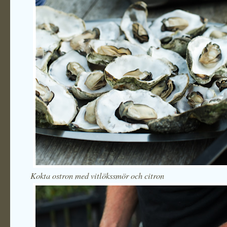
Kokta ostron med vitlökssmör och citron