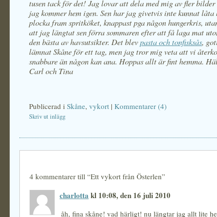
tusen tack för det! Jag lovar att dela med mig av fler bilder
jag kommer hem igen. Sen har jag givetvis inte kunnat låta b
plocka fram spritköket, knappast pga någon hungerkris, uta
att jag längtat sen förra sommaren efter att få laga mat u
den bästa av havsutsikter. Det blev
pasta och tonfisksås
, got
lämnat Skåne för ett tag, men jag tror mig veta att vi åter
snabbare än någon kan ana. Hoppas allt är fint hemma. Häl
Carl och Tina
Publicerad i
Skåne
,
vykort
|
Kommentarer (4)
Skriv ut inlägg
4 kommentarer till “Ett vykort från Österlen”
charlotta
kl 10:08, den 16 juli 2010
åh, fina skåne! vad härligt! nu längtar jag allt lite h