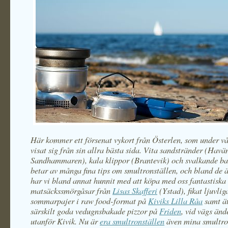
Här kommer ett försenat vykort från Österlen, som under vår
visat sig från sin allra bästa sida. Vita sandstränder (Havä
Sandhammaren), kala klippor (Brantevik) och svalkande bad
betar av många fina tips om smultronställen, och bland de 
har vi bland annat hunnit med att köpa med oss fantastiska
matsäckssmörgåsar från
Lisas Skafferi
(Ystad), fikat ljuvlig
sommarpajer i raw food-format på
Kiviks Lilla Råa
samt ät
särskilt goda vedugnsbakade pizzor på
Friden
, vid vägs änd
utanför Kivik. Nu är
era smultronställen
även mina smultro