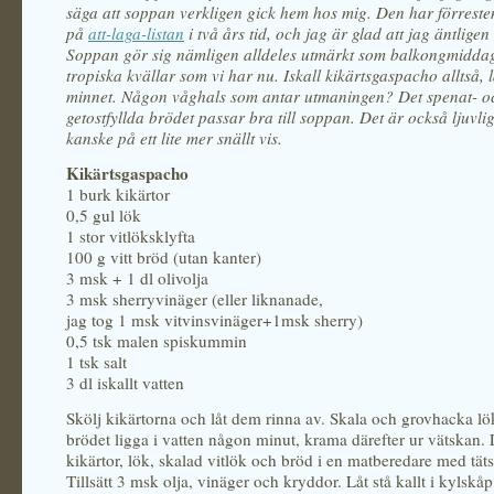
säga att soppan verkligen gick hem hos mig. Den har förreste
på
att-laga-listan
i två års tid, och jag är glad att jag äntligen s
Soppan gör sig nämligen alldeles utmärkt som balkongmidda
tropiska kvällar som vi har nu. Iskall kikärtsgaspacho alltså, 
minnet. Någon våghals som antar utmaningen? Det spenat- o
getostfyllda brödet passar bra till soppan. Det är också ljuvli
kanske på ett lite mer snällt vis.
Kikärtsgaspacho
1 burk kikärtor
0,5 gul lök
1 stor vitlöksklyfta
100 g vitt bröd (utan kanter)
3 msk + 1 dl olivolja
3 msk sherryvinäger (eller liknanade,
jag tog 1 msk vitvinsvinäger+1msk sherry)
0,5 tsk malen spiskummin
1 tsk salt
3 dl iskallt vatten
Skölj kikärtorna och låt dem rinna av. Skala och grovhacka lö
brödet ligga i vatten någon minut, krama därefter ur vätskan.
kikärtor, lök, skalad vitlök och bröd i en matberedare med tät
Tillsätt 3 msk olja, vinäger och kryddor. Låt stå kallt i kylskåp 