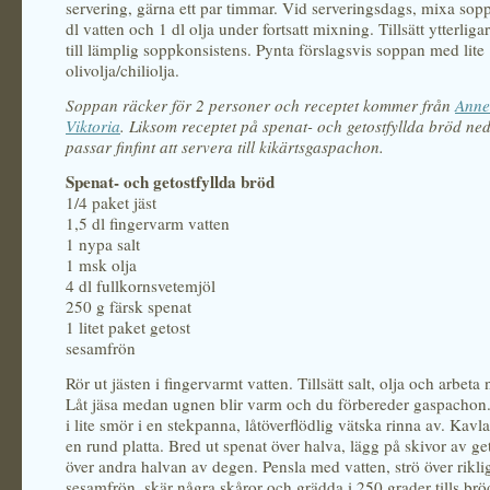
servering, gärna ett par timmar. Vid serveringsdags, mixa soppa
dl vatten och 1 dl olja under fortsatt mixning. Tillsätt ytterliga
till lämplig soppkonsistens. Pynta förslagsvis soppan med lite
olivolja/chiliolja.
Soppan räcker för 2 personer och receptet kommer från
Anne
Viktoria
. Liksom receptet på spenat- och getostfyllda bröd ne
passar finfint att servera till kikärtsgaspachon.
Spenat- och getostfyllda bröd
1/4 paket jäst
1,5 dl fingervarm vatten
1 nypa salt
1 msk olja
4 dl fullkornsvetemjöl
250 g färsk spenat
1 litet paket getost
sesamfrön
Rör ut jästen i fingervarmt vatten. Tillsätt salt, olja och arbeta 
Låt jäsa medan ugnen blir varm och du förbereder gaspachon.
i lite smör i en stekpanna, låtöverflödlig vätska rinna av. Kavla
en rund platta. Bred ut spenat över halva, lägg på skivor av ge
över andra halvan av degen. Pensla med vatten, strö över rikl
sesamfrön, skär några skåror och grädda i 250 grader tills bröd