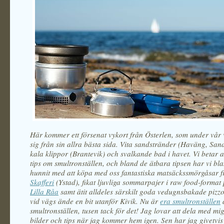
Här kommer ett försenat vykort från Österlen, som under vår v
sig från sin allra bästa sida. Vita sandstränder (Haväng, S
kala klippor (Brantevik) och svalkande bad i havet. Vi betar 
tips om smultronställen, och bland de ätbara tipsen har vi bl
hunnit med att köpa med oss fantastiska matsäckssmörgåsar 
Skafferi
(Ystad), fikat ljuvliga sommarpajer i raw food-format
Lilla Råa
samt ätit alldeles särskilt goda vedugnsbakade pizz
vid vägs ände en bit utanför Kivik. Nu är
era smultronställen
smultronställen, tusen tack för det! Jag lovar att dela med mig
bilder och tips när jag kommer hem igen. Sen har jag givetvis