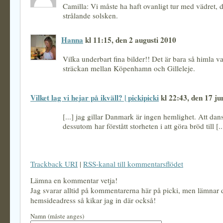
Camilla: Vi måste ha haft ovanligt tur med vädret, d
strålande solsken.
Hanna
kl 11:15, den 2 augusti 2010
Vilka underbart fina bilder!! Det är bara så himla v
sträckan mellan Köpenhamn och Gilleleje.
Vilket lag vi hejar på ikväll? | pickipicki
kl 22:43, den 17 ju
[...] jag gillar Danmark är ingen hemlighet. Att dan
dessutom har förstått storheten i att göra bröd till [..
Trackback URI
|
RSS-kanal till kommentarsflödet
Lämna en kommentar vetja!
Jag svarar alltid på kommentarerna här på picki, men lämnar
hemsideadress så kikar jag in där också!
Namn (måste anges)