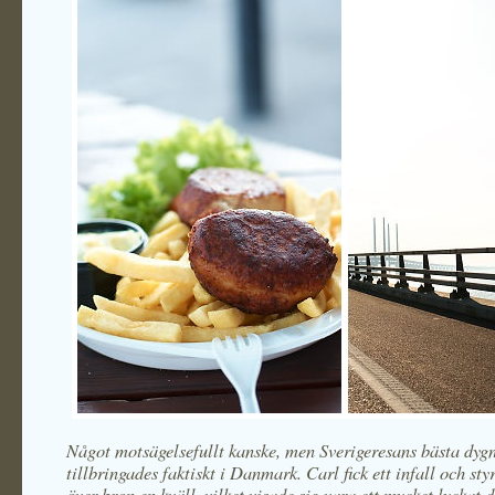
Något motsägelsefullt kanske, men Sverigeresans bästa dyg
tillbringades faktiskt i Danmark. Carl fick ett infall och sty
över bron en kväll, vilket visade sig vara ett mycket lyckat 