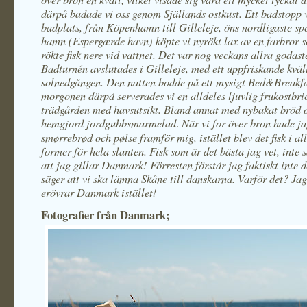
därpå badade vi oss genom Själlands ostkust. Ett badstopp 
badplats, från Köpenhamn till Gilleleje, öns nordligaste spe
hamn (Espergærde havn) köpte vi nyrökt lax av en farbror 
rökte fisk nere vid vattnet. Det var nog veckans allra godast
Badturnén avslutades i Gilleleje, med ett uppfriskande kväl
solnedgången. Den natten bodde på ett mysigt Bed&Breakfa
morgonen därpå serverades vi en alldeles ljuvlig frukostbri
trädgården med havsutsikt. Bland annat med nybakat bröd 
hemgjord jordgubbsmarmelad
När vi for över bron hade ja
.
smørrebrød och pølse framför mig, istället blev det fisk i al
former för hela slanten. Fisk som är det bästa jag vet, inte 
att jag gillar Danmark! Förresten förstår jag faktiskt inte
säger att vi ska lämna Skåne till danskarna. Varför det? Jag 
erövrar Danmark istället!
Fotografier från Danmark;