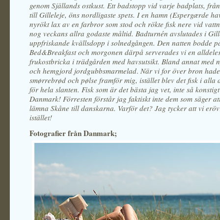
genom Själlands ostkust. Ett badstopp vid varje badplats, f
till Gilleleje, öns nordligaste spets. I en hamn (Espergærde ha
nyrökt lax av en farbror som stod och rökte fisk nere vid vattn
nog veckans allra godaste måltid. Badturnén avslutades i Gille
uppfriskande kvällsdopp i solnedgången. Den natten bodde på
Bed&Breakfast och morgonen därpå serverades vi en alldeles 
frukostbricka i trädgården med havsutsikt. Bland annat med 
och hemgjord jordgubbsmarmelad
.
När vi for över bron hade 
smørrebrød och pølse framför mig, istället blev det fisk i alla
för hela slanten. Fisk som är det bästa jag vet, inte så konstigt 
Danmark! Förresten förstår jag faktiskt inte dem som säger att
lämna Skåne till danskarna. Varför det? Jag tycker att vi er
istället!
Fotografier från Danmark;