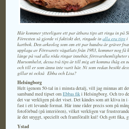
Här kommer ytterligare ett par ätbara tips att ringa in på 
Förresten så gjorde vi faktiskt det, ringade in
alla era tips
i
kartbok. Den arkeolog som om ett par hundra år gräver fra
upplaga av Försvarets vägatlats från 1983, kommer nog få 
länge på vad alla röda ringar innebär, försvarshemlighete
Hursomhelst, dessa två tips är till mig att komma ihåg en 
och till er som ännu inte varit här. Ni som redan besökt dess
gillar ni också Ebba och Lisa?
Helsingborg
Helt igenom 50-tal in i minsta detalj, vill jag minnas att de
samband med tipset om
Ebbas fik
i Helsingborg. Och tro det
det var verkligen på det viset. Det kändes som att kliva in 
fast i ett levande format. Här inne råder precis som på m
fotoförbud (på interiören), vilket verkligen var frustrerand
är det snyggt, speciellt och framförallt kul! Och gott fika, g
Ystad