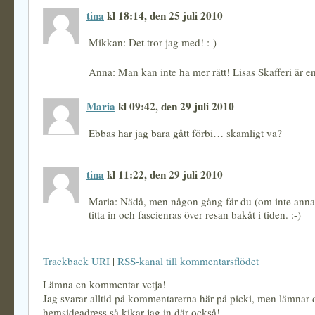
tina
kl 18:14, den 25 juli 2010
Mikkan: Det tror jag med! :-)
Anna: Man kan inte ha mer rätt! Lisas Skafferi är en 
Maria
kl 09:42, den 29 juli 2010
Ebbas har jag bara gått förbi… skamligt va?
tina
kl 11:22, den 29 juli 2010
Maria: Nädå, men någon gång får du (om inte annat i
titta in och fascienras över resan bakåt i tiden. :-)
Trackback URI
|
RSS-kanal till kommentarsflödet
Lämna en kommentar vetja!
Jag svarar alltid på kommentarerna här på picki, men lämnar
hemsideadress så kikar jag in där också!