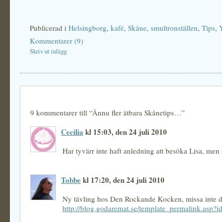
Publicerad i
Helsingborg
,
kafé
,
Skåne
,
smultronställen
,
Tips
,
Kommentarer (9)
Skriv ut inlägg
9 kommentarer till “Ännu fler ätbara Skånetips…”
Cecilia
kl 15:03, den 24 juli 2010
Har tyvärr inte haft anledning att besöka Lisa, men
Tobbe
kl 17:20, den 24 juli 2010
Ny tävling hos Den Rockande Kocken, missa inte
http://blog.godaremat.se/template_permalink.asp?