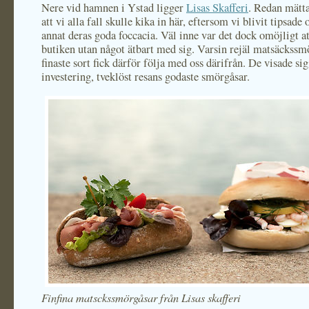
Nere vid hamnen i Ystad ligger
Lisas Skafferi
. Redan mätta
att vi alla fall skulle kika in här, eftersom vi blivit tipsade
annat deras goda foccacia. Väl inne var det dock omöjligt a
butiken utan något ätbart med sig. Varsin rejäl matsäckssm
finaste sort fick därför följa med oss därifrån. De visade sig
investering, tveklöst resans godaste smörgåsar.
Finfina matsckssmörgåsar från Lisas skafferi