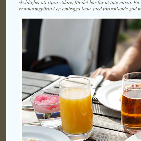
skyldighet att tipsa vidare, för det här får ni inte missa. En
restaurangpärla i en ombyggd lada, med förtrollande god m