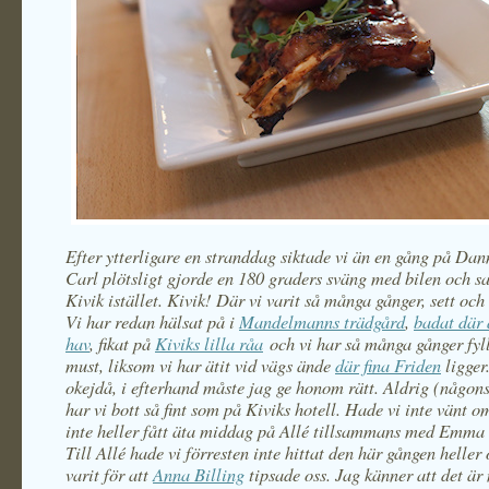
Efter ytterligare en stranddag siktade vi än en gång på Da
Carl plötsligt gjorde en 180 graders sväng med bilen och sa 
Kivik istället. Kivik! Där vi varit så många gånger, sett och 
Vi har redan hälsat på i
Mandelmanns trädgård
,
badat där
hav
, fikat på
Kiviks lilla råa
och vi har så många gånger fyl
must, liksom vi har ätit vid vägs ände
där fina Friden
ligger
okejdå, i efterhand måste jag ge honom rätt. Aldrig (någons
har vi bott så fint som på Kiviks hotell. Hade vi inte vänt o
inte heller fått äta middag på Allé tillsammans med Emma 
Till Allé hade vi förresten inte hittat den här gången heller
varit för att
Anna Billing
tipsade oss. Jag känner att det är