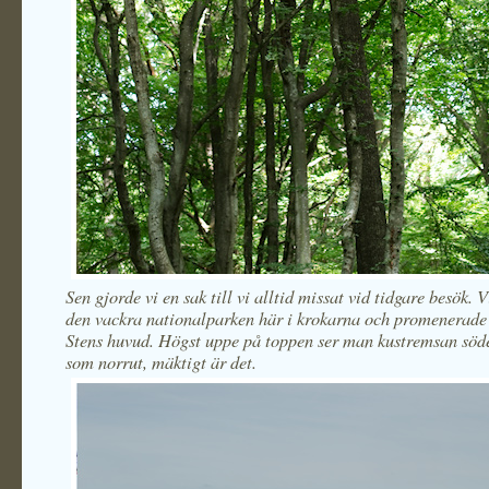
Sen gjorde vi en sak till vi alltid missat vid tidgare besök. V
den vackra nationalparken här i krokarna och promenerade
Stens huvud. Högst uppe på toppen ser man kustremsan söde
som norrut, mäktigt är det.