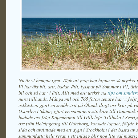
Nu är vi hemma igen. Tänk att man kan hinna se så mycket 
Vi har åkt bil, ätit, badat, ätit, lyssnat på Sommar i P1, ätit
bil och så har vi ätit. Allt med era utskrivna
tips om smultr
nära tillhands. Många mil och 765 foton senare har vi följt 
ostkusten, gjort en snabbvisit på Öland, dröjt oss kvar på v
Österlen i Skåne, gjort en spontan avstickare till Danmark 
badade oss från Köpenhamn till Gilleleje. Tillbaka i Sverige
oss från Helsingborg till Göteborg, korsade landet, följde V
sida och avslutade med ett dygn i Stockholm i det bästa av s
sammanfatta hela resan i ett inlägg blir nog lite väl mäktig