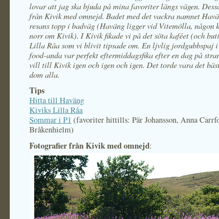
lovar att jag ska bjuda på mina favoriter längs vägen. Dess
från Kivik med omnejd. Badet med det vackra namnet Havä
resans topp i badväg (Haväng ligger vid Vitemölla, någon 
norr om Kivik). I Kivik fikade vi på det söta kaféet (och but
Lilla Råa som vi blivit tipsade om. En ljvlig jordgubbspaj 
food-anda var perfekt eftermiddagsfika efter en dag på stra
vill till Kivik igen och igen och igen. Det torde vara det bäs
dom alla.
Tips
Hitta till Haväng
Kiviks Lilla Råa
Sommar i P1
(favoriter hittills: Pär Johansson, Anna Carrf
Bråkenhielm)
Fotografier från Kivik med omnejd
: