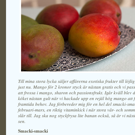
Till mina stora lycka säljer affärerna exotiska frukter till löjlig
just nu. Mango för 2 kronor styck är nästan gratis och vi pas
att frossa i mango, sharon och passionsfrukt. Igår kväll blev 
köket nästan gult när vi hackade upp en rejäl hög mango att f
framtida behov. Jag förbereder mig för en hel del smacki-smac
februari-mars, en riktig vitaminkick i när stora vår- och som
slår till. Jag ska nog styckfrysa lite banan också, så är vi n
sen.
Smacki-smacki