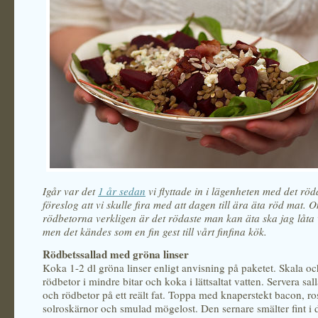
Igår var det
1 år sedan
vi flyttade in i lägenheten med det röd
föreslog att vi skulle fira med att dagen till ära äta röd mat. 
rödbetorna verkligen är det rödaste man kan äta ska jag låta
men det kändes som en fin gest till vårt finfina kök.
Rödbetssallad med gröna linser
Koka 1-2 dl gröna linser enligt anvisning på paketet. Skala oc
rödbetor i mindre bitar och koka i lättsaltat vatten. Servera sall
och rödbetor på ett reält fat. Toppa med knaperstekt bacon, ro
solroskärnor och smulad mögelost. Den sernare smälter fint i