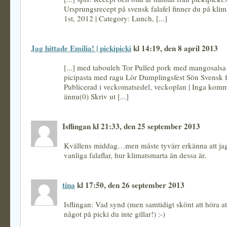
Ursprungsrecept på svensk falafel finner du på klim
1st, 2012 | Category: Lunch, [...]
Jag hittade Emilia! | pickipicki
kl 14:19, den 8 april 2013
[...] med tabouleh Tor Pulled pork med mangosals
picipasta med ragu Lör Dumplingsfest Sön Svensk fal
Publicerad i veckomatsedel, veckoplan | Inga komm
ännu(0) Skriv ut [...]
Isflingan kl 21:33, den 25 september 2013
Kvällens middag…men måste tyvärr erkänna att jag
vanliga falaflar, hur klimatsmarta än dessa är.
tina
kl 17:50, den 26 september 2013
Isflingan: Vad synd (men samtidigt skönt att höra at
något på picki du inte gillar!) :-)