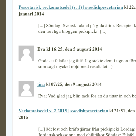
Pescetarisk veckomatsedel (v. 1) | swedishpescetarian
kl 22:
januari 2014
[...] Söndag: Svensk falafel på gula ärtor. Receptet
den trevliga bloggen pickipicki. [...]
Eva kl 16:25, den 5 augusti 2014
Godaste falaflar jag ätit! Jag stekte dem i ugnen för
som sagt mycket nöjd med resultatet :-)
tina
kl 07:25, den 9 augusti 2014
Eva; Vad glad jag blir, tack för att du tittar in och be
Veckomatsedel v. 2 2015 | swedishpescetarian
kl 21:51, den
2015
[...] ädelost och kräftstjärtar från pickipicki Lördag:
Jordärtskockssoppa med chiliräkor Söndag: Falafel 