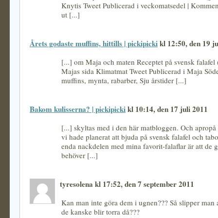
Knytis Tweet Publicerad i veckomatsedel | Komment
ut [...]
Årets godaste muffins, hittills | pickipicki
kl 12:50, den 19 j
[...] om Maja och maten Receptet på svensk falafel (
Majas sida Klimatmat Tweet Publicerad i Maja Söd
muffins, mynta, rabarber, Sju årstider [...]
Bakom kulisserna? | pickipicki
kl 10:14, den 17 juli 2011
[...] skyltas med i den här matbloggen. Och apropå 
vi hade planerat att bjuda på svensk falafel och ta
enda nackdelen med mina favorit-falaflar är att de g
behöver [...]
tyresolena kl 17:52, den 7 september 2011
Kan man inte göra dem i ugnen??? Så slipper man a
de kanske blir torra då???