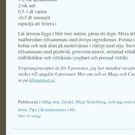
2 tsk salt
0,5-1 dl vatten
<0,5 dl vetemjöl
rapsolja att fritera i
Låt ärtorna ligga i blöt över natten, gärna ett dygn. Mixa är
matberedare tillsammans med övriga ingredienser. Forma s
bollar och stek dom på medelvärme i rikligt med olja. Serv
tillsammans med pitabröd, grovriven morot, strimlad vitkål
rödlöksbåtar och vitlökssås (yoghurt och pressad vitlök).
Ursprungsreceptet är för 8 personer, jag har minskat recepte
räcker till ungefär 6 personer. Mer om och av Maja och Cam
ni
p
å
klimatmat.se
.
Publicerad i
billig mat
,
falafel
,
Maja Söderberg
,
och-jag-som-in
ärtor
,
Tips
|
Kommentarer (46)
Skriv ut inlägg