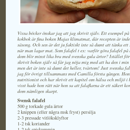
Vissa böcker önskar jag att jag skrivit själv. Ett exempel p
kokbok är fina boken Majas klimatmat, där recepten är inde
säsong. Och sen är det ju faktiskt inte så dumt att tänka ett
när man lagar mat. Som falafel t ex: varför göra falafel på 
dom blir minst lika bra med svenska gula ärtor? Istället för
skrivit boken själv så får jag nöja mig med att ha den i min
men det är inte så dumt det heller, tvärtom! Just svenska fa
jag för övrigt tillsammans med Camilla första gången. Hon
nutritionist och har skrivit ett kapitel om hälsa och miljö i
visst hade hon rätt när hon sa att falaflarna är ett säkert kor
dom nämligen skarpt.
Svensk falafel
500 g torkade gula ärtor
2 knippen (eller några msk fryst) persilja
2-3 pressade vitlöksklyftor
1-2 tsk koriander
1-2 tsk spiskummin