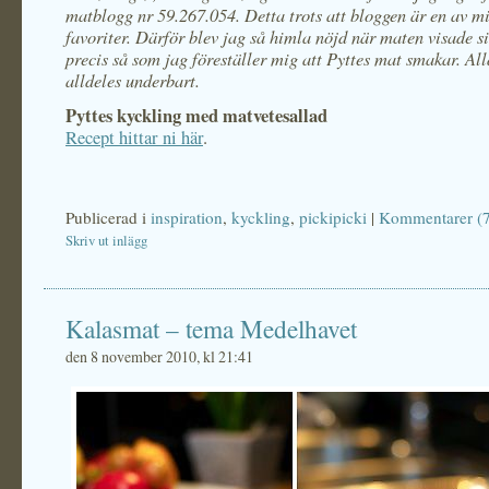
matblogg nr 59.267.054. Detta trots att bloggen är en av mi
favoriter. Därför blev jag så himla nöjd när maten visade 
precis så som jag föreställer mig att Pyttes mat smakar. All
alldeles underbart.
Pyttes kyckling med matvetesallad
Recept hittar ni här
.
Publicerad i
inspiration
,
kyckling
,
pickipicki
|
Kommentarer (7
Skriv ut inlägg
Kalasmat – tema Medelhavet
den 8 november 2010, kl 21:41