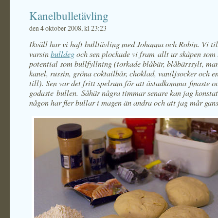
Kanelbulletävling
den 4 oktober 2008, kl 23:23
Ikväll har vi haft bulltävling med Johanna och Robin. Vi ti
varsin
bulldeg
och sen plockade vi fram allt ur skåpen som
potential som bullfyllning (torkade blåbär, blåbärssylt, m
kanel, russin, gröna coktailbär, choklad, vaniljsocker och en
till). Sen var det fritt spelrum för att åstadkomma finaste o
godaste bullen. Såhär några timmar senare kan jag konstat
någon har fler bullar i magen än andra och att jag mår gans