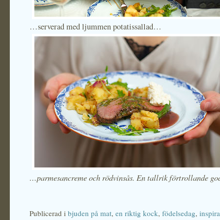
…serverad med ljummen potatissallad…
…parmesancreme och rödvinsås. En tallrik förtrollande go
Publicerad i
bjuden på mat
,
en riktig kock
,
födelsedag
,
inspira