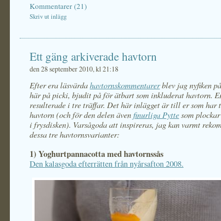
Kommentarer (21)
Skriv ut inlägg
Ett gäng arkiverade havtorn
den 28 september 2010, kl 21:18
Efter era läsvärda
havtornskommentarer
blev jag nyfiken på
här på picki, bjudit på för ätbart som inkluderat havtorn. 
resulterade i tre träffar. Det här inlägget är till er som har t
havtorn (och för den delen även
finurliga Pytte
som plockar
i frysdisken). Varsågoda att inspireras, jag kan varmt rek
dessa tre havtornsvarianter:
1) Yoghurtpannacotta med havtornssås
Den kalasgoda efterrätten från nyårsafton 2008.