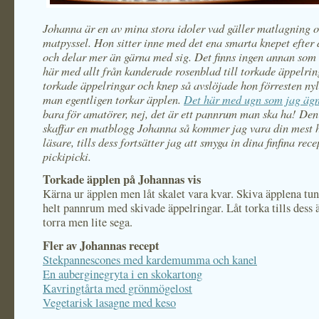
Johanna är en av mina stora idoler vad gäller matlagning 
matpyssel. Hon sitter inne med det ena smarta knepet efter 
och delar mer än gärna med sig. Det finns ingen annan som
här med allt från kanderade rosenblad till torkade äppelri
torkade äppelringar och knep så avslöjade hon förresten ny
man egentligen torkar äpplen.
Det här med ugn som jag ägn
bara för amatörer, nej, det är ett pannrum man ska ha! De
skaffar en matblogg Johanna så kommer jag vara din mest 
läsare, tills dess fortsätter jag att smyga in dina finfina rec
pickipicki.
Torkade äpplen på Johannas vis
Kärna ur äpplen men låt skalet vara kvar. Skiva äpplena tunt
helt pannrum med skivade äppelringar. Låt torka tills dess 
torra men lite sega.
Fler av Johannas recept
Stekpannescones med kardemumma och kanel
En auberginegryta i en skokartong
Kavringtårta med grönmögelost
Vegetarisk lasagne med keso