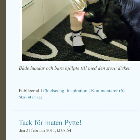
Både hundar och barn hjälpte till med den stora disken
Publicerad i
födelsedag
,
inspiration
|
Kommentarer (6)
Skriv ut inlägg
Tack för maten Pytte!
den 21 februari 2011, kl 08:54