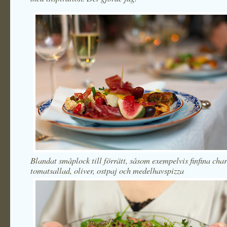
Blandat småplock till förrätt, såsom exempelvis finfina char
tomatsallad, oliver, ostpaj och medelhavspizza