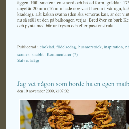
äggen. Häll smeten i en smord och bröad form, grädda i 175
ungefär 20 min (16 min hade nog varit lagom i vår ugn, ka
kladdig). Låt kakan svalna (den ska serveras kall, är det vi
nu så ställ ut den på balkongen vetja). Bred över en burk Ke
och pynta med bär ur frysen och eller passionsfrukt.
Publicerad i
choklad
,
födelsedag
,
husmorstrick
,
inspiration
,
n
scones
,
snabbt
|
Kommentarer (7)
Skriv ut inlägg
Jag vet någon som borde ha en egen mat
den 19 november 2009, kl 07:02