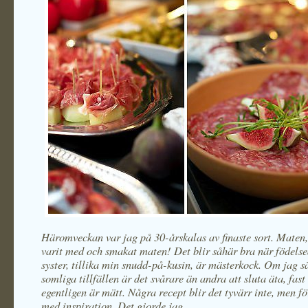
Häromveckan var jag på 30-årskalas av finaste sort. Maten,
varit med och smakat maten! Det blir såhär bra när födels
syster, tillika min snudd-på-kusin, är mästerkock. Om jag s
somliga tillfällen är det svårare än andra att sluta äta, fas
egentligen är mätt. Några recept blir det tyvärr inte, men fö
med inspiration. Det gjorde jag.