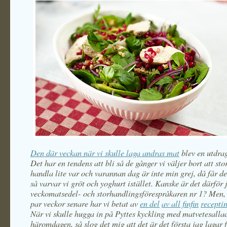
Den där veckan när vi skulle laga andras mat
blev en utdrag
Det har en tendens att bli så de gånger vi väljer bort att sto
handla lite var och varannan dag är inte min grej, då får d
så varvar vi gröt och yoghurt istället. Kanske är det därför 
veckomatsedel- och storhandlingsförespråkaren nr 1? Men, 
par veckor senare har vi betat av
en del
av all
finfin
recepti
När vi skulle hugga in på Pyttes kyckling med matvetesalla
häromdagen, så slog det mig att det är det första jag lagar 