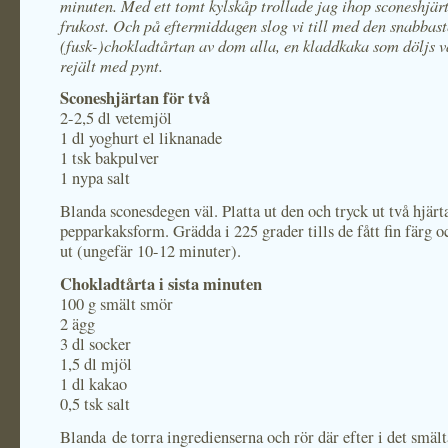
minuten. Med ett tomt kylskåp trollade jag ihop sconeshjärt
frukost. Och på eftermiddagen slog vi till med den snabbast
(fusk-)chokladtårtan av dom alla, en kladdkaka som döljs v
rejält med pynt.
Sconeshjärtan för två
2-2,5 dl vetemjöl
1 dl yoghurt el liknanade
1 tsk bakpulver
1 nypa salt
Blanda sconesdegen väl. Platta ut den och tryck ut två hjär
pepparkaksform. Grädda i 225 grader tills de fått fin färg o
ut (ungefär 10-12 minuter).
Chokladtårta i sista minuten
100 g smält smör
2 ägg
3 dl socker
1,5 dl mjöl
1 dl kakao
0,5 tsk salt
Blanda de torra ingredienserna och rör där efter i det smäl