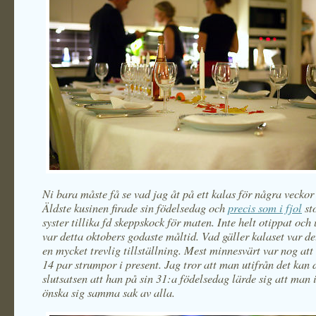
Ni bara måste få se vad jag åt på ett kalas för några veckor
Äldste kusinen firade sin födelsedag och
precis som i fjol
st
syster tillika fd skeppskock för maten. Inte helt otippat och
var detta oktobers godaste måltid. Vad gäller kalaset var de
en mycket trevlig tillställning. Mest minnesvärt var nog att 
14 par strumpor i present. Jag tror att man utifrån det kan 
slutsatsen att han på sin 31:a födelsedag lärde sig att man 
önska sig samma sak av alla.