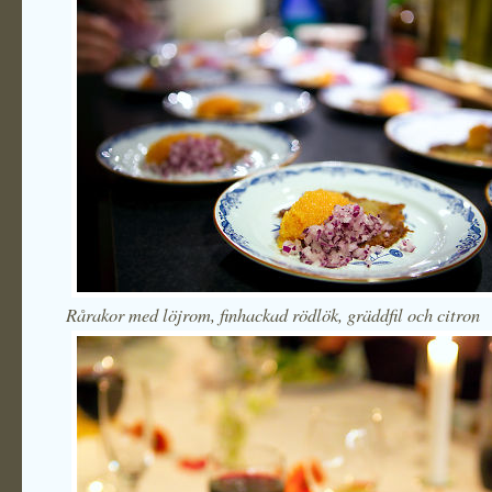
Rårakor med löjrom, finhackad rödlök, gräddfil och citron