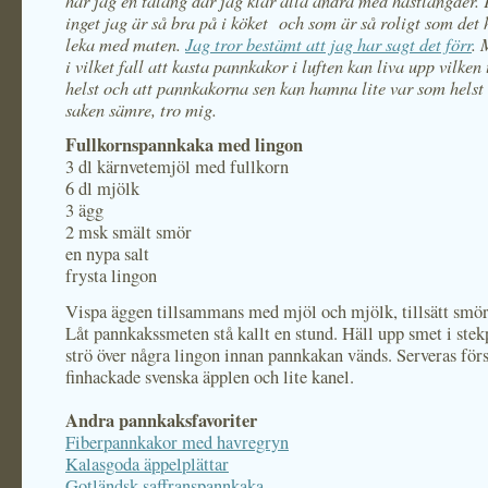
har jag en talang där jag klår alla andra med hästlängder. F
inget jag är så bra på i köket och som är så roligt som det 
leka med maten.
Jag tror bestämt att jag har sagt det förr
. 
i vilket fall att kasta pannkakor i luften kan liva upp vilken
helst och att pannkakorna sen kan hamna lite var som helst 
saken sämre, tro mig.
Fullkornspannkaka med lingon
3 dl kärnvetemjöl med fullkorn
6 dl mjölk
3 ägg
2 msk smält smör
en nypa salt
frysta lingon
Vispa äggen tillsammans med mjöl och mjölk, tillsätt smör 
Låt pannkakssmeten stå kallt en stund. Häll upp smet i ste
strö över några lingon innan pannkakan vänds. Serveras för
finhackade svenska äpplen och lite kanel.
Andra pannkaksfavoriter
Fiberpannkakor med havregryn
Kalasgoda äppelplättar
Gotländsk saffranspannkaka