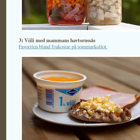
3) Viili med mammans havtornssås
Favoriten bland frukostar på sommarkollot.