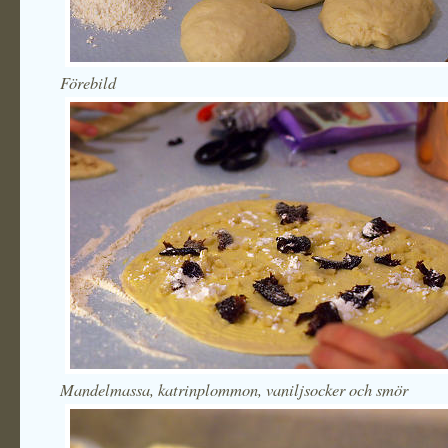
Förebild
Mandelmassa, katrinplommon, vaniljsocker och smör