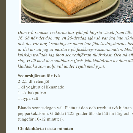
Dom två senaste veckorna har gått på högsta växel, fram tills 
16. Så när det dök upp en 25-årsdag igår så var jag inte rikti
och det var nog i sanningens namn inte födelsedagsbarnet hel
är det tur att jag är mästare på fuskknep-i-sista-minuten. Med 
kylskåp trollade jag ihop sconeshjärtan till frukost. Och på e
slog vi till med den snabbaste (fusk-)chokladtårtan av dom all
kladdkaka som döljs väl under rejält med pynt.
Sconeshjärtan för två
2-2,5 dl vetemjöl
1 dl yoghurt el liknanade
1 tsk bakpulver
1 nypa salt
Blanda sconesdegen väl. Platta ut den och tryck ut två hjärta
pepparkaksform. Grädda i 225 grader tills de fått fin färg och s
(ungefär 10-12 minuter).
Chokladtårta i sista minuten