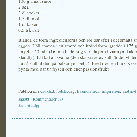
100 g smält smör
2 ägg
3 dl socker
1,5 dl mjöl
1 dl kakao
0,5 tsk salt
Blanda de torra ingredienserna och rör där efter i det smälta 
äggen. Häll smeten i en smord och bröad form, grädda i 175 g
ungefär 20 min (16 min hade nog varit lagom i vår ugn, kaka
kladdig). Låt kakan svalna (den ska serveras kall, är det vint
nu så ställ ut den på balkongen vetja). Bred över en burk Kesel
pynta med bär ur frysen och eller passionsfrukt.
Publicerad i
choklad
,
födelsedag
,
husmorstrick
,
inspiration
,
nästan-f
snabbt
|
Kommentarer (7)
Skriv ut inlägg