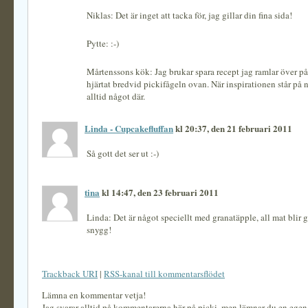
Niklas: Det är inget att tacka för, jag gillar din fina sida!
Pytte: :-)
Mårtenssons kök: Jag brukar spara recept jag ramlar över p
hjärtat bredvid pickifågeln ovan. När inspirationen står på n
alltid något där.
Linda - Cupcakefluffan
kl 20:37, den 21 februari 2011
Så gott det ser ut :-)
tina
kl 14:47, den 23 februari 2011
Linda: Det är något speciellt med granatäpple, all mat blir 
snygg!
Trackback URI
|
RSS-kanal till kommentarsflödet
Lämna en kommentar vetja!
Jag svarar alltid på kommentarerna här på picki, men lämnar du en ege