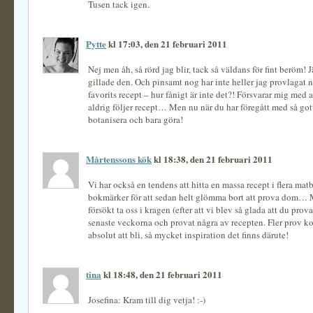
Tusen tack igen.
Pytte
kl 17:03, den 21 februari 2011
Nej men åh, så rörd jag blir, tack så väldans för fint beröm! J
gillade den. Och pinsamt nog har inte heller jag provlagat 
favorits recept – hur fånigt är inte det?! Försvarar mig med att
aldrig följer recept… Men nu när du har föregått med så go
botanisera och bara göra!
Mårtenssons kök
kl 18:38, den 21 februari 2011
Vi har också en tendens att hitta en massa recept i flera ma
bokmärker för att sedan helt glömma bort att prova dom… 
försökt ta oss i kragen (efter att vi blev så glada att du pro
senaste veckorna och provat några av recepten. Fler prov 
absolut att bli, så mycket inspiration det finns därute!
tina
kl 18:48, den 21 februari 2011
Josefina: Kram till dig vetja! :-)