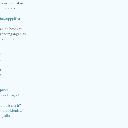
skriva om mat och
att äta mat.
taktuppgifter
gen du besöker
bgenomgången av
ttar du här:
4
3
2
1
0
9
ipicki?
ina fotografier
som läser här?
en nutritionist?
ag alla