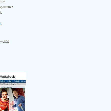
hema
mperaturer
de
e
via
RSS