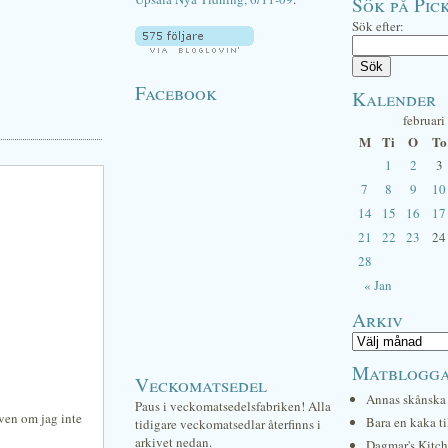
Sök på Pick
Sök efter:
Facebook
Kalender
februari
M
Ti
O
To
1
2
3
7
8
9
10
14
15
16
17
21
22
23
24
28
« Jan
Arkiv
Matblogg
Veckomatsedel
Annas skånska 
Paus i veckomatsedelsfabriken! Alla
även om jag inte
Bara en kaka ti
tidigare veckomatsedlar återfinns i
arkivet nedan.
Dagmar's Kitc