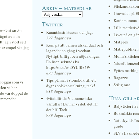
Arkiv – matsedlar
Flickanokakor
I huvudet på E
Kardemumma
Twitter
Lilla matderiv
ättekul att du
Karantänstristessen och jag.
Livet på en gå
något av min
797 dagar ago
 jag i stort sett
Matgeek
Kom på att barnen älskar daal och
tt exempel ska jag
Matrepubliken
lagar det en gång i veckan.
Nyttigt, billigt och nöjda ongar.
Moma's kitche
En liten sekunds kä…
Nässelblom&c
https://t.co/wh0YUfRz4W
Pyttes matblog
893 dagar ago
Ragazze
Tips på mat i stormkök till ett
tbloggar som vi
Stilig mat
dygns solskenstältning, tack!
Men vi har
918 dagar ago
vade vår doppa) de
Tina gilla
@fraidifrida Vietnamesiska
kommer det
vårrullar! Där har vi det, det får
Baljväxter i Sv
det bli! Tack!
Bokmärkta rec
999 dagar ago
Natuskyddsför
guide
SLV:s livsmede