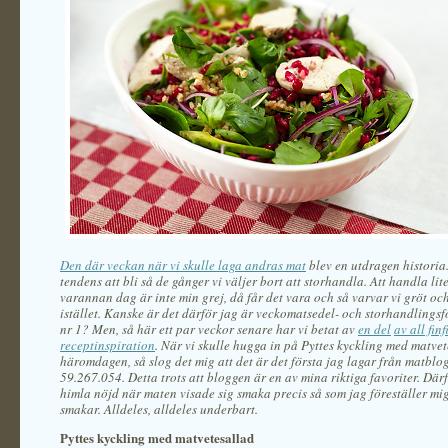
Den där veckan när vi skulle laga andras mat
blev en utdragen historia
tendens att bli så de gånger vi väljer bort att storhandla. Att handla lit
varannan dag är inte min grej, då får det vara och så varvar vi gröt oc
istället. Kanske är det därför jag är veckomatsedel- och storhandlings
nr 1? Men, så här ett par veckor senare har vi betat av
en del
av all
finf
receptinspiration
. När vi skulle hugga in på Pyttes kyckling med matve
häromdagen, så slog det mig att det är det första jag lagar från matblo
59.267.054. Detta trots att bloggen är en av mina riktiga favoriter. Därf
himla nöjd när maten visade sig smaka precis så som jag föreställer mig
smakar. Alldeles, alldeles underbart.
Pyttes kyckling med matvetesallad