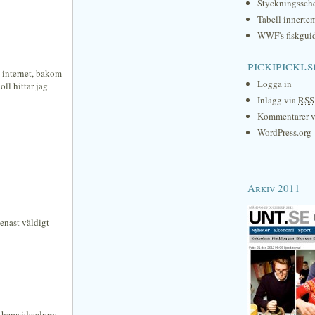
Styckningssc
Tabell innerte
WWF's fiskgui
pickipicki.s
å internet, bakom
Logga in
oll hittar jag
Inlägg via
RSS
Kommentarer 
WordPress.org
Arkiv 2011
genast väldigt
n hemsideadress