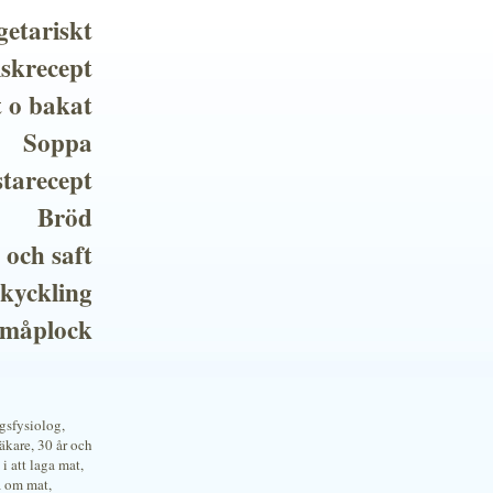
getariskt
iskrecept
t o bakat
Soppa
tarecept
Bröd
 och saft
 kyckling
småplock
ngsfysiolog,
kare, 30 år och
i att laga mat,
a om mat,