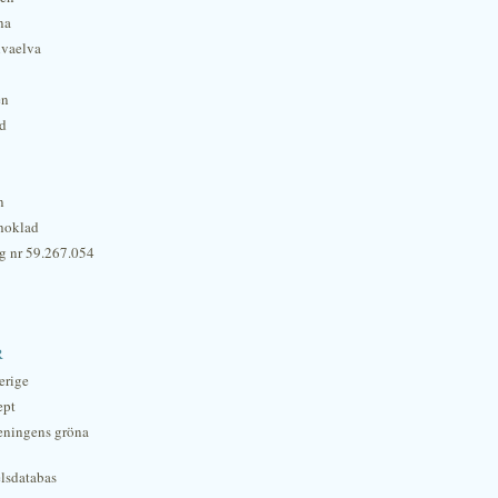
na
lvaelva
én
rd
n
hoklad
g nr 59.267.054
r
erige
ept
eningens gröna
lsdatabas