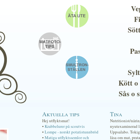
Ve
F
Söt
Pas
Sylt
Kött o
Sås o 
Aktuella tips
Tina
Hej utflyktsmat!
Nutritionist/näri
•
Krabbelurer på scoutvis
nyutexaminerad lä
•
Lompe - norskt potatistunnbröd
Uppsalabo. Tokig 
•
Matiga utflyktssemlor och
läsa om mat, prat