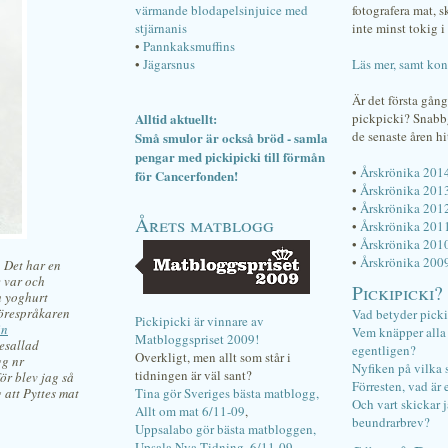
värmande blodapelsinjuice med
fotografera mat, 
stjärnanis
inte minst tokig i 
•
Pannkaksmuffins
•
Jägarsnus
Läs mer, samt kon
Är det första gån
Alltid aktuellt:
pickpicki? Snab
de senaste åren hi
Små smulor är också bröd - samla
pengar med pickipicki till förmån
•
Årskrönika 201
för Cancerfonden!
•
Årskrönika 201
•
Årskrönika 201
Årets matblogg
•
Årskrönika 201
•
Årskrönika 201
•
Årskrönika 200
. Det har en
e var och
Pickipicki?
h yoghurt
förespråkaren
Vad betyder pick
Pickipicki är vinnare av
in
Vem knäpper alla f
Matbloggspriset 2009!
tesallad
egentligen?
Overkligt, men allt som står i
gg nr
Nyfiken på vilka 
tidningen är väl sant?
ör blev jag så
Förresten, vad är 
 att Pyttes mat
Tina gör Sveriges bästa matblogg,
Och vart skickar j
Allt om mat 6/11-09
,
beundrarbrev?
Uppsalabo gör bästa matbloggen,
Upsala Nya Tidning, 6/11-09
.