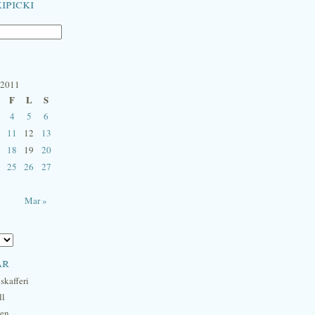
ipicki
 2011
F
L
S
4
5
6
11
12
13
18
19
20
25
26
27
Mar »
ar
skafferi
ll
hen