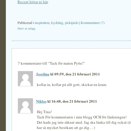
Recept hittar ni här
.
Publicerad i
inspiration
,
kyckling
,
pickipicki
|
Kommentarer (7)
Skriv ut inlägg
7 kommentarer till “Tack för maten Pytte!”
Josefina
kl 09:59, den 21 februari 2011
kollar in, kollar på allt gott, skickar en kram.
Niklas
kl 16:48, den 21 februari 2011
Hej Tina!
Tack För kommentaren i min blogg OCH för länkningen!
Det hade jag inte räknat med. Jag ska länka till dig också (
har så mycket besökare att ge dig… )