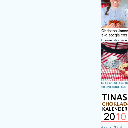
Expressen och Alltomm
Ta del av, och dela m
smultronställen här!
Arkiv 2009