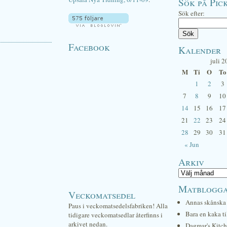
Sök på Pick
Sök efter:
Facebook
Kalender
juli 2
M
Ti
O
To
1
2
3
7
8
9
10
14
15
16
17
21
22
23
24
28
29
30
31
« Jun
Arkiv
Matblogg
Veckomatsedel
Annas skånska 
Paus i veckomatsedelsfabriken! Alla
Bara en kaka ti
tidigare veckomatsedlar återfinns i
arkivet nedan.
Dagmar's Kitc