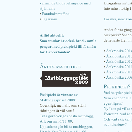
värmande blodapelsinjuice med
fotografera mat, 
stjärnanis
inte minst tokig i 
•
Pannkaksmuffins
•
Jägarsnus
Läs mer, samt kon
Är det första gån
Alltid aktuellt:
pickpicki? Snab
de senaste åren hi
Små smulor är också bröd - samla
pengar med pickipicki till förmån
•
Årskrönika 201
för Cancerfonden!
•
Årskrönika 201
•
Årskrönika 201
Årets matblogg
•
Årskrönika 201
•
Årskrönika 201
•
Årskrönika 200
Pickipicki?
Vad betyder pick
Pickipicki är vinnare av
Vem knäpper alla f
Matbloggspriset 2009!
egentligen?
Overkligt, men allt som står i
Nyfiken på vilka 
tidningen är väl sant?
Förresten, vad är 
Tina gör Sveriges bästa matblogg,
Och vart skickar j
Allt om mat 6/11-09
,
beundrarbrev?
Uppsalabo gör bästa matbloggen,
Upsala Nya Tidning, 6/11-09
.