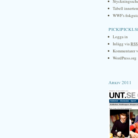
Styckningssc
Tabell innerte
WWF's fiskgui
pickipicki.s
Logga in
Inlägg via
RSS
Kommentarer 
WordPress.org
Arkiv 2011