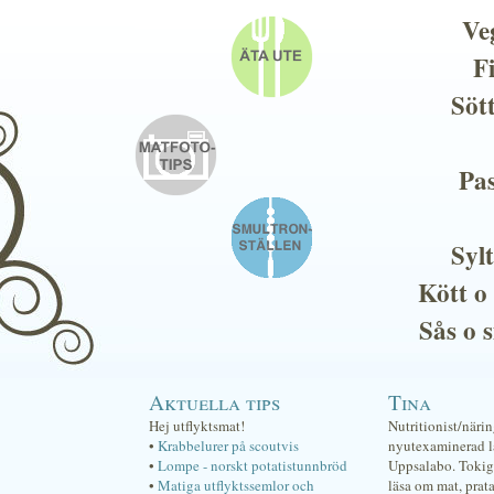
Ve
F
Söt
Pas
Sylt
Kött o
Sås o 
Aktuella tips
Tina
Hej utflyktsmat!
Nutritionist/näri
•
Krabbelurer på scoutvis
nyutexaminerad lä
•
Lompe - norskt potatistunnbröd
Uppsalabo. Tokig 
•
Matiga utflyktssemlor och
läsa om mat, prat