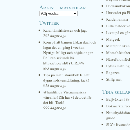
Arkiv – matsedlar
Flickanokakor
I huvudet på E
Kardemumma
Twitter
Lilla matderiv
Karantänstristessen och jag.
Livet på en gå
797 dagar ago
Matgeek
Kom på att barnen älskar daal och
Matrepubliken
lagar det en gång i veckan.
Nyttigt, billigt och nöjda ongar.
Moma's kitche
En liten sekunds kä…
Nässelblom&c
https://t.co/wh0YUfRz4W
Pyttes matblog
893 dagar ago
Ragazze
Tips på mat i stormkök till ett
Stilig mat
dygns solskenstältning, tack!
918 dagar ago
Tina gilla
@fraidifrida Vietnamesiska
vårrullar! Där har vi det, det får
Baljväxter i Sv
det bli! Tack!
Bokmärkta rec
999 dagar ago
Natuskyddsför
guide
SLV:s livsmede