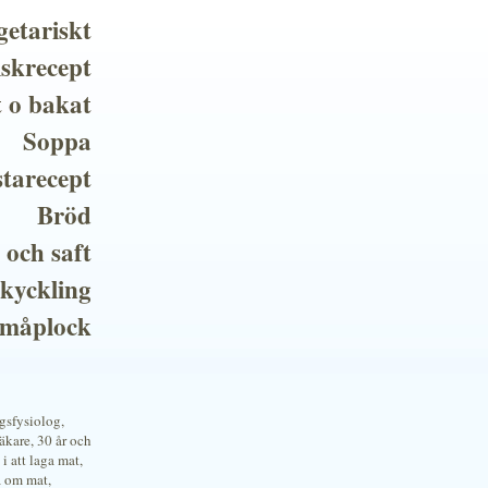
getariskt
iskrecept
t o bakat
Soppa
tarecept
Bröd
 och saft
 kyckling
småplock
ngsfysiolog,
kare, 30 år och
i att laga mat,
a om mat,