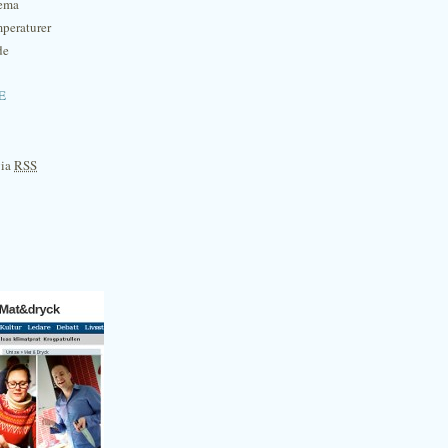
hema
mperaturer
de
e
via
RSS