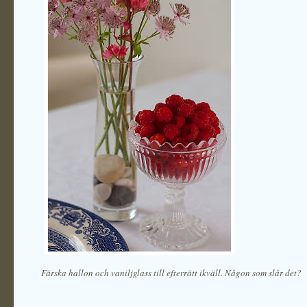
Färska hallon och vaniljglass till efterrätt ikväll. Någon som slår det?