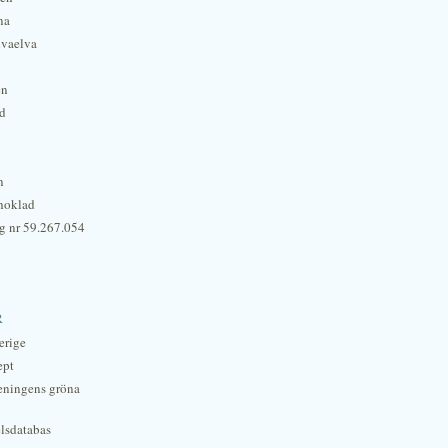
na
lvaelva
én
rd
n
hoklad
g nr 59.267.054
r
erige
ept
eningens gröna
lsdatabas