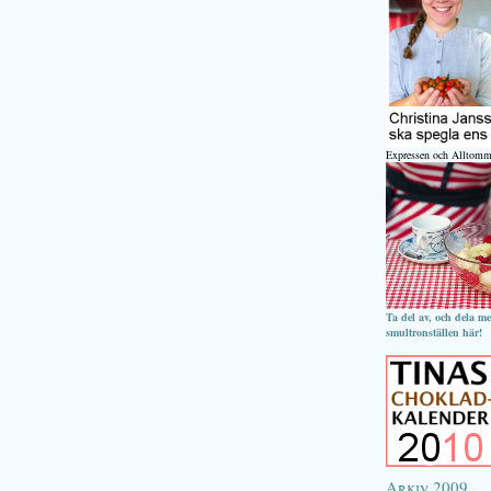
Expressen och Alltomm
Ta del av, och dela m
smultronställen här!
Arkiv 2009