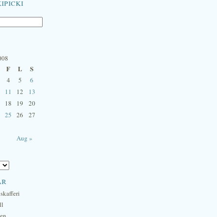
ipicki
008
F
L
S
4
5
6
11
12
13
18
19
20
25
26
27
Aug »
ar
skafferi
ll
hen