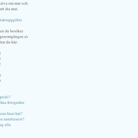
skriva om mat och
att äta mat.
taktuppgifter
gen du besöker
bgenomgången av
ttar du här:
4
3
2
1
0
9
ipicki?
ina fotografier
som läser här?
en nutritionist?
ag alla