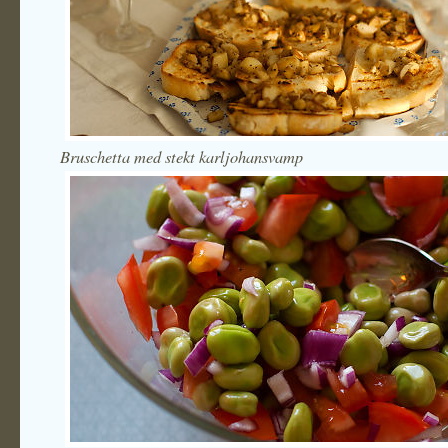
Bruschetta med stekt karljohansvamp