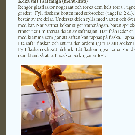
Koka saft i saftmaja (mehu-liisa)
Rengör glasflaskor noggrant och torka dem helt torra i ugn
grader). Fyll flaskans botten med strösocker (ungefär 2 dl)
består av tre delar. Understa delen fylls med vatten och öve
med bär. När vattnet kokar stiger vattenångan, bären sprick
rinner ner i mittersta delen av saftmajan. Härifrån leder 
med klämma som gör att saften kan tappas på flaska. Tappa 
lite saft i flaskan och snurra den ordentligt tills allt socker 
Fyll flaskan och sätt på kork. Låt flaskan ligga ner en stund
den ibland så att allt socker verkligen är löst.