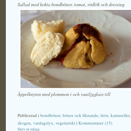
Sallad med kokta bondbönor, tomat, rödlök och dressing
Äppelknyten med plommon i och vaniljgglass till
Publicerad i
bondbönor
,
bönor och liknande
,
höst
,
kantareller
skogen
,
vardagslyx
,
vegetariskt
|
Kommentarer (15)
Skriv ut inlägg