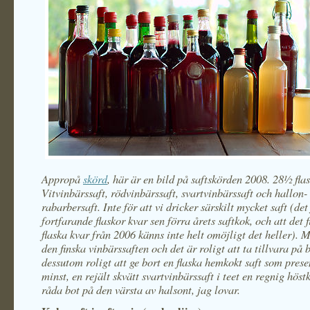
Appropå
skörd
, här är en bild på saftskörden 2008. 28½ flas
Vitvinbärssaft, rödvinbärssaft, svartvinbärssaft och hallon-
rabarbersaft. Inte för att vi dricker särskilt mycket saft (det
fortfarande flaskor kvar sen förra årets saftkok, och att det 
flaska kvar från 2006 känns inte helt omöjligt det heller). 
den finska vinbärssaften och det är roligt att ta tillvara på
dessutom roligt att ge bort en flaska hemkokt saft som prese
minst, en rejält skvätt svartvinbärssaft i teet en regnig höst
råda bot på den värsta av halsont, jag lovar.