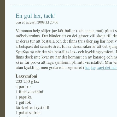
En gul lax, tack!
den 26 augusti 2008, kl 20:06
Varannan helg säljer jag köttbullar (och annan mat) på ett s
möbelvaruhus. Det händer att en del gäster vill skoja till det
är deras tur att beställa och det finns tre saker jag har hört v
arbetspass det senaste året. En av dessa saker är att det sjun
Symfoniiin
när det ska beställas lax- och kycklingsymfoni. 
finns dock inte kvar nu när det kommit en ny katalog och ny
så ni får prova att laga symfonin på mitt vis istället. Min v
utan kyckling, men godare än orginalet (
har jag sagt det här
Laxsymfoni
200-250 g lax
4 port ris
1 liten zuccihini
1 paprika
1 gul lök
färsk eller fryst dill
1 paket saffran