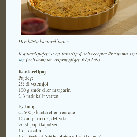
Den bästa kantarellpajen
Kantarellpajen är en favoritpaj och receptet är samma so
sen
(och kommer ursprungligen från DN).
Kantarellpaj
Pajdeg:
2½ dl vetemjöl
100 g smör eller margarin
2-3 msk kallt vatten
Fyllning:
ca 500 g kantareller, rensade
10 cm purjolök, det vita
½ tsk paprikapulver
1 dl kesella
1 dl färskost (philadelphia eller liknande)