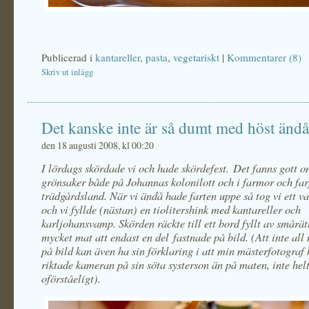
Publicerad i
kantareller
,
pasta
,
vegetariskt
|
Kommentarer (8)
Skriv ut inlägg
Det kanske inte är så dumt med höst ändå
den 18 augusti 2008, kl 00:20
I lördags skördade vi och hade skördefest. Det fanns gott om
grönsaker både på Johannas kolonilott och i farmor och far
trädgårdsland. När vi ändå hade farten uppe så tog vi ett va
och vi fyllde (nästan) en tiolitershink med kantareller och
karljohansvamp. Skörden räckte till ett bord fyllt av smårätt
mycket mat att endast en del fastnade på bild. (Att inte all
på bild kan även ha sin förklaring i att min mästerfotograf 
riktade kameran på sin söta systerson än på maten, inte hel
oförståeligt).