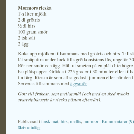
Mormors rieska
1½ liter mjölk
2 dl grötris
½ dl hirs
100 gram smör
2 tsk salt
2 ägg
Koka upp mjölken tillsammans med grötris och hirs. Tillsät
låt småputtra under lock tills grötkonsistens fås, ungefär 3
Rör ner smör och ägg. Häll ut smeten på en plåt (lite högr
bakplåtspapper. Grädda i 225 grader i 30 minuter eller tills 
fin färg. Rieska är som allra godast ljummen eller när den f
Serveras tillsammans med
äggsmör
.
Gott till frukost, som mellanmål (och med en sked nykokt
svartvinbärssylt är rieska nästan efterrätt).
Publicerad i
finsk mat
,
hirs
,
mellis
,
mormor
|
Kommentarer (9)
Skriv ut inlägg