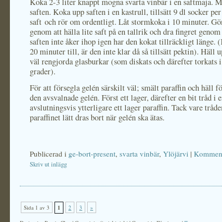
Koka 2-3 liter knappt mogna svarta vinbär i en saftmaja. 
saften. Koka upp saften i en kastrull, tillsätt 9 dl socker per 
saft och rör om ordentligt. Låt stormkoka i 10 minuter. G
genom att hälla lite saft på en tallrik och dra fingret genom
saften inte åker ihop igen har den kokat tillräckligt länge.
20 minuter till, är den inte klar då så tillsätt pektin). Häll 
väl rengjorda glasburkar (som diskats och därefter torkats i
grader).
För att försegla gelén särskilt väl; smält paraffin och häll fö
den avsvalnade gelén. Först ett lager, därefter en bit tråd i 
avslutningsvis ytterligare ett lager paraffin. Tack vare tråd
paraffinet lätt dras bort när gelén ska ätas.
Publicerad i
ge-bort-present
,
svarta vinbär
,
Ylöjärvi
|
Komment
Skriv ut inlägg
Sida 1 av 3
1
2
3
»