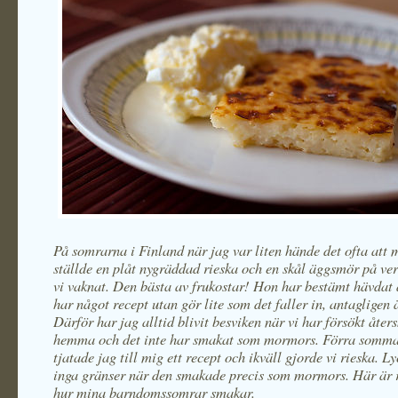
På somrarna i Finland när jag var liten hände det ofta att
ställde en plåt nygräddad rieska och en skål äggsmör på v
vi vaknat. Den bästa av frukostar! Hon har bestämt hävdat 
har något recept utan gör lite som det faller in, antagligen ä
Därför har jag alltid blivit besviken när vi har försökt åter
hemma och det inte har smakat som mormors. Förra somma
tjatade jag till mig ett recept och ikväll gjorde vi rieska. L
inga gränser när den smakade precis som mormors. Här är 
hur mina barndomssomrar smakar.