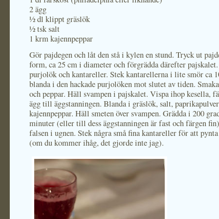
2 ägg
½ dl klippt gräslök
½ tsk salt
1 krm kajennpeppar
Gör pajdegen och låt den stå i kylen en stund. Tryck ut pajd
form, ca 25 cm i diameter och förgrädda därefter pajskalet
purjolök och kantareller. Stek kantarellerna i lite smör ca 
blanda i den hackade purjolöken mot slutet av tiden. Smaka
och peppar. Häll svampen i pajskalet. Vispa ihop kesella, f
ägg till äggstanningen. Blanda i gräslök, salt, paprikapulve
kajennpeppar. Häll smeten över svampen. Grädda i 200 grad
minuter (eller till dess äggstanningen är fast och färgen fin
falsen i ugnen. Stek några små fina kantareller för att pynt
(om du kommer ihåg, det gjorde inte jag).