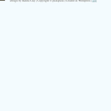
Design by Randa Clay | Copyright © pickipicki | Created in Wordpress |
Top