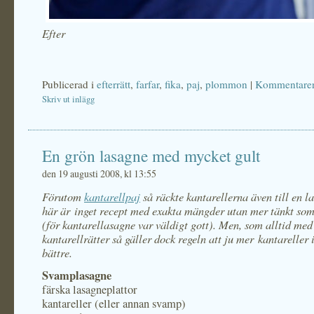
Efter
Publicerad i
efterrätt
,
farfar
,
fika
,
paj
,
plommon
|
Kommentarer
Skriv ut inlägg
En grön lasagne med mycket gult
den 19 augusti 2008, kl 13:55
Förutom
kantarellpaj
så räckte kantarellerna även till en l
här är inget recept med exakta mängder utan mer tänkt som
(för kantarellasagne var väldigt gott). Men, som alltid med
kantarellrätter så gäller dock regeln att ju mer kantareller 
bättre.
Svamplasagne
färska lasagneplattor
kantareller (eller annan svamp)