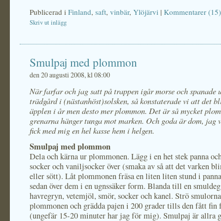
Publicerad i
Finland
,
saft
,
vinbär
,
Ylöjärvi
|
Kommentarer (15)
Skriv ut inlägg
Smulpaj med plommon
den 20 augusti 2008, kl 08:00
När farfar och jag satt på trappen igår morse och spanade u
trädgård i (nästanhöst)solsken, så konstaterade vi att det bli
äpplen i år men desto mer plommon. Det är så mycket plo
grenarna hänger tunga mot marken. Och goda är dom, jag ve
fick med mig en hel kasse hem i helgen.
Smulpaj med plommon
Dela och kärna ur plommonen. Lägg i en het stek panna och 
socker och vaniljsocker över (smaka av så att det varken blir
eller sött). Låt plommonen fräsa en liten liten stund i pann
sedan över dem i en ugnssäker form. Blanda till en smuldeg
havregryn, vetemjöl, smör, socker och kanel. Strö smulorna
plommonen och grädda pajen i 200 grader tills den fått fin 
(ungefär 15-20 minuter har jag för mig). Smulpaj är allra