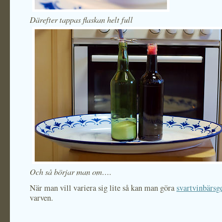
Därefter tappas flaskan helt full
Och så börjar man om….
När man vill variera sig lite så kan man göra
svartvinbärsg
varven.