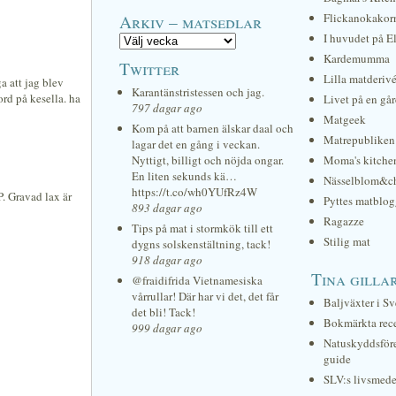
Arkiv – matsedlar
Flickanokakor
I huvudet på E
Kardemumma
Twitter
Lilla matderiv
a att jag blev
Karantänstristessen och jag.
ord på kesella. ha
Livet på en gå
797 dagar ago
Matgeek
Kom på att barnen älskar daal och
Matrepubliken
lagar det en gång i veckan.
Nyttigt, billigt och nöjda ongar.
Moma's kitche
En liten sekunds kä…
Nässelblom&c
https://t.co/wh0YUfRz4W
. Gravad lax är
Pyttes matblog
893 dagar ago
Ragazze
Tips på mat i stormkök till ett
Stilig mat
dygns solskenstältning, tack!
918 dagar ago
Tina gilla
@fraidifrida Vietnamesiska
vårrullar! Där har vi det, det får
Baljväxter i Sv
det bli! Tack!
Bokmärkta rec
999 dagar ago
Natuskyddsför
guide
SLV:s livsmede