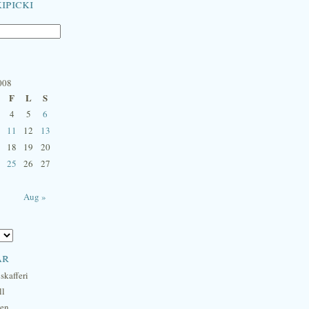
ipicki
008
F
L
S
4
5
6
11
12
13
18
19
20
25
26
27
Aug »
ar
skafferi
ll
hen