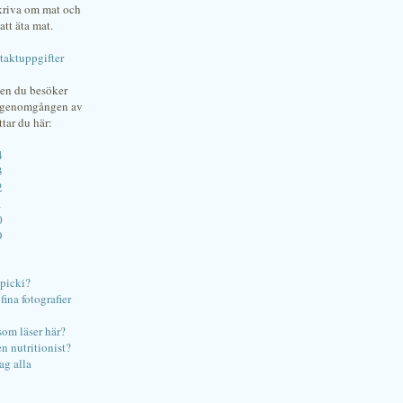
skriva om mat och
att äta mat.
taktuppgifter
gen du besöker
bgenomgången av
ttar du här:
4
3
2
1
0
9
ipicki?
ina fotografier
som läser här?
en nutritionist?
ag alla