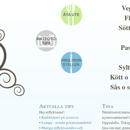
Ve
F
Söt
Pas
Sylt
Kött o
Sås o 
Aktuella tips
Tina
Hej utflyktsmat!
Nutritionist/näri
•
Krabbelurer på scoutvis
nyutexaminerad lä
•
Lompe - norskt potatistunnbröd
Uppsalabo. Tokig 
•
Matiga utflyktssemlor och
läsa om mat, prat