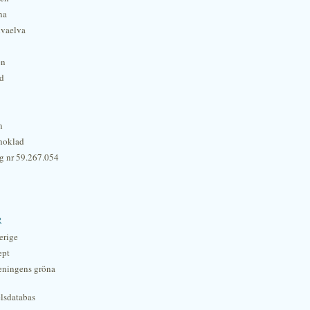
na
lvaelva
én
rd
n
hoklad
g nr 59.267.054
r
erige
ept
eningens gröna
lsdatabas