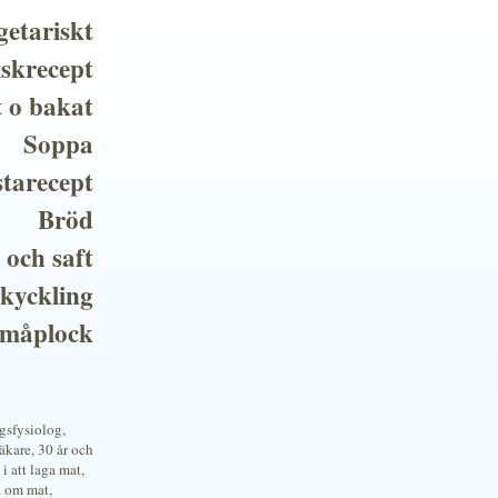
getariskt
iskrecept
t o bakat
Soppa
tarecept
Bröd
 och saft
 kyckling
småplock
ngsfysiolog,
kare, 30 år och
i att laga mat,
a om mat,