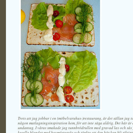
Trots att jag jobbar i en (möbelvaruhus-)restaurang, är det sällan jag 
någon matlagningsinspiration hem, för att inte säga aldrig. Det här är 
undantag. I våras smakade jag tunnbrödrullen med gravad lax och sås
kesella blandat med hovmästarsås och tänkte att den här kan bli rikti