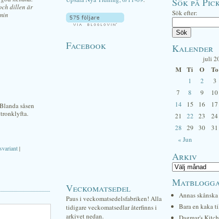
Sök på Pick
och dillen är
Sök efter:
 min
Facebook
Kalender
juli 2
M
Ti
O
To
1
2
3
7
8
9
10
14
15
16
17
 Blanda såsen
tronklyfta.
21
22
23
24
28
29
30
31
« Jun
variant
|
Arkiv
Matblogg
Veckomatsedel
Annas skånska 
Paus i veckomatsedelsfabriken! Alla
Bara en kaka ti
tidigare veckomatsedlar återfinns i
arkivet nedan.
Dagmar's Kitc