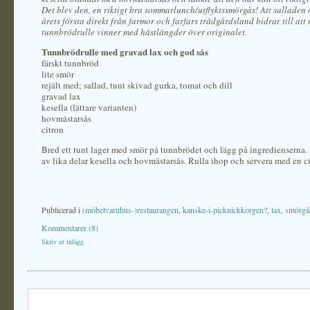
Det blev den, en riktigt bra sommarlunch/utflyktssmörgås! Att salladen 
årets första direkt från farmor och farfars trädgårdsland bidrar till att
tunnbrödrulle vinner med hästlängder över originalet.
Tunnbrödrulle med gravad lax och god sås
färskt tunnbröd
lite smör
rejält med; sallad, tunt skivad gurka, tomat och dill
gravad lax
kesella (lättare varianten)
hovmästarsås
citron
Bred ett tunt lager med smör på tunnbrödet och lägg på ingredienserna.
av lika delar kesella och hovmästarsås. Rulla ihop och servera med en ci
Publicerad i
(möbelvaruhus-)restaurangen
,
kanske-i-picknickkorgen?
,
lax
,
smörgås
Kommentarer (8)
Skriv ut inlägg