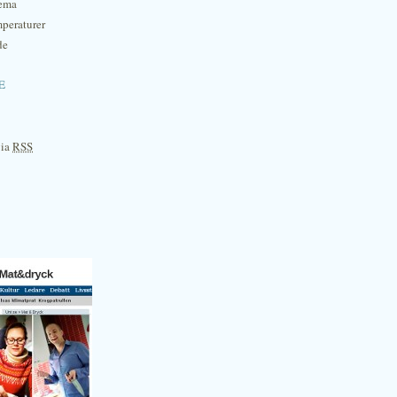
hema
mperaturer
de
e
via
RSS