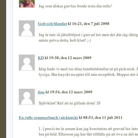
Jag som älskar gravlax borde testa din rulle!
Gott och blandat
kl 16:21, den 7 juli 2008
Jag är inte så jätteförtjust i gravad lax men det där såg riktig
måste pröva detta, helt klart! ;-)
KD
kl 19:38, den 12 mars 2009
Idag hade vi med oss dina tunnbrödsrullar ut på pick-nick. 
lyxiga. Har knyckt receptet till min receptbok. Hoppas det ä
tina
kl 19:54, den 12 mars 2009
Självklart! Kul att ni gillade dom! :D
En rulle sommarlunch | pickipicki
kl 08:53, den 11 juli 2011
[...] precis tre år senare kan jag konstatera att gravad lax inte
bra på bild. Eftersom jag har fått tillfälle på att öva en del 