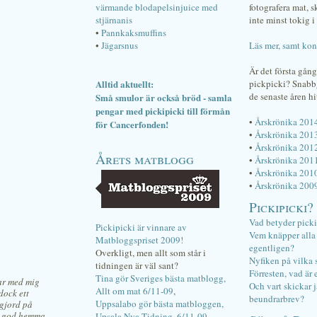
värmande blodapelsinjuice med
fotografera mat, 
stjärnanis
inte minst tokig i 
•
Pannkaksmuffins
•
Jägarsnus
Läs mer, samt kon
Är det första gån
Alltid aktuellt:
pickpicki? Snab
de senaste åren hi
Små smulor är också bröd - samla
pengar med pickipicki till förmån
•
Årskrönika 201
för Cancerfonden!
•
Årskrönika 201
•
Årskrönika 201
Årets matblogg
•
Årskrönika 201
•
Årskrönika 201
•
Årskrönika 200
Pickipicki?
Vad betyder pick
Pickipicki är vinnare av
Vem knäpper alla f
Matbloggspriset 2009!
egentligen?
Overkligt, men allt som står i
Nyfiken på vilka 
tidningen är väl sant?
Förresten, vad är 
Tina gör Sveriges bästa matblogg,
tar med mig
Och vart skickar j
Allt om mat 6/11-09
,
dock ett
beundrarbrev?
Uppsalabo gör bästa matbloggen,
 gjord på
gt god hemma.
Upsala Nya Tidning, 6/11-09
.