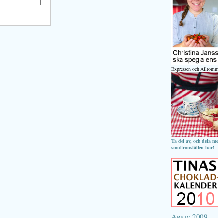
Expressen och Alltomm
Ta del av, och dela m
smultronställen här!
Arkiv 2009