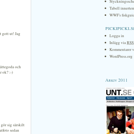
Styckningssc
Tabell innerte
WWF's fiskgui
pickipicki.s
t gott ut! Jag
Logga in
Inlägg via
RSS
Kommentarer 
WordPress.org
Jättegoda och
r ok? :-)
Arkiv 2011
 gör sig särskilt
matfoto sedan