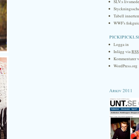
SLV:s livsmede
Styckningssc
Tabell innerte
WWF's fiskgui
pickipicki.s
Logga in
Inlägg via
RSS
Kommentarer 
WordPress.org
Arkiv 2011