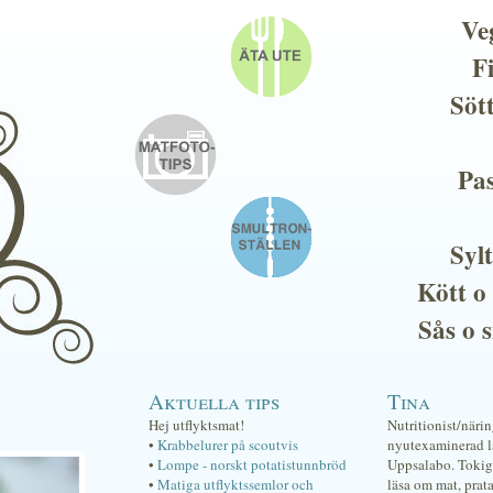
Ve
F
Söt
Pas
Sylt
Kött o
Sås o 
Aktuella tips
Tina
Hej utflyktsmat!
Nutritionist/näri
•
Krabbelurer på scoutvis
nyutexaminerad lä
•
Lompe - norskt potatistunnbröd
Uppsalabo. Tokig 
•
Matiga utflyktssemlor och
läsa om mat, prat