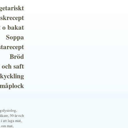
getariskt
iskrecept
t o bakat
Soppa
tarecept
Bröd
 och saft
 kyckling
småplock
ngsfysiolog,
kare, 30 år och
i att laga mat,
a om mat,