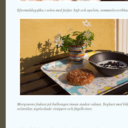
Eftermiddagsfika i solen med farfar. Saft och apelsin, sommarlovsvibbar
Morgonens frukost på balkongen innan staden vaknat. Yoghurt med bl
solstrålar, nyplockade vitsippor och fågelkvitter.