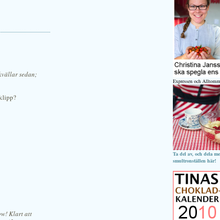
kvällar sedan;
Expressen och Alltomm
oklipp?
Ta del av, och dela m
smultronställen här!
ow! Klart att