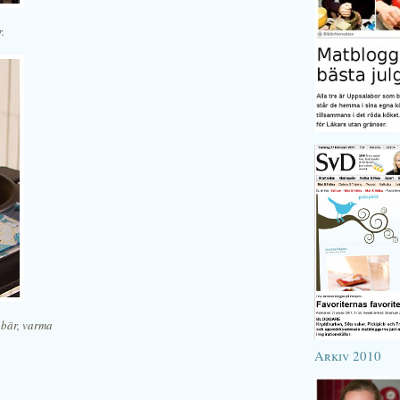
.
åbär, varma
Arkiv 2010