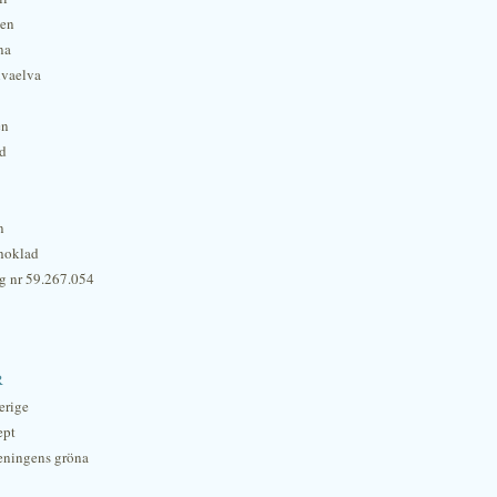
hen
na
lvaelva
én
rd
n
hoklad
g nr 59.267.054
r
erige
ept
eningens gröna