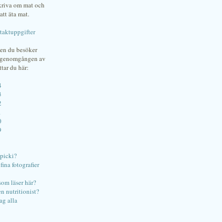
skriva om mat och
att äta mat.
taktuppgifter
gen du besöker
bgenomgången av
ttar du här:
4
3
2
1
0
9
ipicki?
ina fotografier
som läser här?
en nutritionist?
ag alla