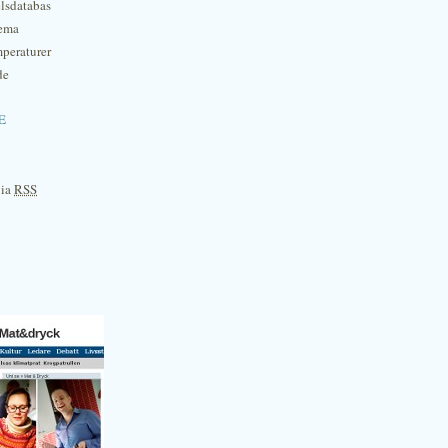
lsdatabas
hema
mperaturer
de
e
via
RSS