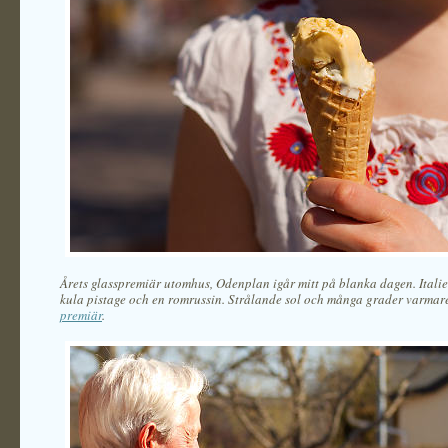
Årets glasspremiär utomhus, Odenplan igår mitt på blanka dagen. Italie
kula pistage och en romrussin. Strålande sol och många grader varma
premiär
.