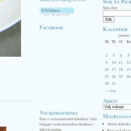
Sök på Pick
Sök efter:
Facebook
Kalender
januari
M
Ti
O
To
2
3
4
5
9
10
11
12
16
17
18
19
23
24
25
26
30
31
« Aug
Arkiv
Veckomatsedel
Matblogg
Paus i veckomatsedelsfabriken! Alla
Annas skånska 
tidigare veckomatsedlar återfinns i
arkivet nedan.
Bara en kaka ti