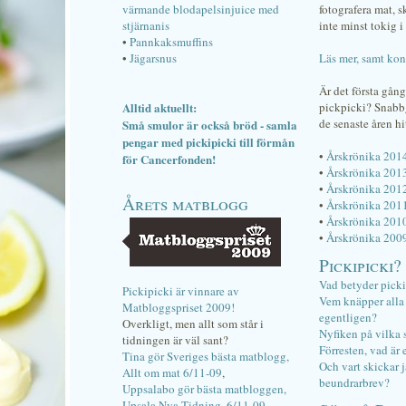
värmande blodapelsinjuice med
fotografera mat, 
stjärnanis
inte minst tokig i 
•
Pannkaksmuffins
•
Jägarsnus
Läs mer, samt kon
Är det första gån
Alltid aktuellt:
pickpicki? Snab
de senaste åren hi
Små smulor är också bröd - samla
pengar med pickipicki till förmån
•
Årskrönika 201
för Cancerfonden!
•
Årskrönika 201
•
Årskrönika 201
Årets matblogg
•
Årskrönika 201
•
Årskrönika 201
•
Årskrönika 200
Pickipicki?
Vad betyder pick
Pickipicki är vinnare av
Vem knäpper alla f
Matbloggspriset 2009!
egentligen?
Overkligt, men allt som står i
Nyfiken på vilka 
tidningen är väl sant?
Förresten, vad är 
Tina gör Sveriges bästa matblogg,
Och vart skickar j
Allt om mat 6/11-09
,
beundrarbrev?
Uppsalabo gör bästa matbloggen,
Upsala Nya Tidning, 6/11-09
.