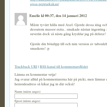
gissa-pepparkakan/
Emelie kl 00:37, den 14 januari 2012
Måste tyvärr hålla med Axel. Gjorde dessa idag o
dessutom massor extra.. smakade nästan ingenting 
suverän dock så nästa gång kryddar jag på deluxe!
Gjorde din böndipp till och min version av taboule
smaskens! :p
Trackback URI
|
RSS-kanal till kommentarsflödet
Lämna en kommentar vetja!
Jag svarar alltid på kommentarerna här på picki, men lämnar
hemsideadress så kikar jag in där också!
Namn (måste anges)
Epost (måste anges)