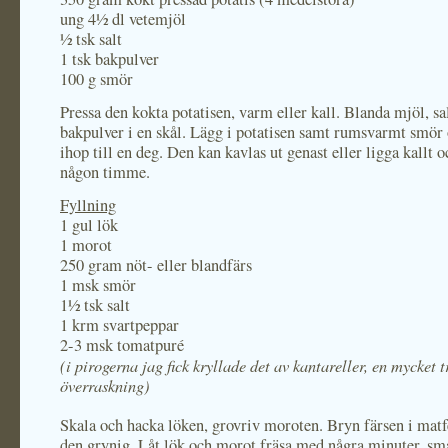
ung 4½ dl vetemjöl
½ tsk salt
1 tsk bakpulver
100 g smör
Pressa den kokta potatisen, varm eller kall. Blanda mjöl, sa
bakpulver i en skål. Lägg i potatisen samt rumsvarmt smör 
ihop till en deg. Den kan kavlas ut genast eller ligga kallt o
någon timme.
Fyllning
1 gul lök
1 morot
250 gram nöt- eller blandfärs
1 msk smör
1½ tsk salt
1 krm svartpeppar
2-3 msk tomatpuré
(i pirogerna jag fick kryllade det av kantareller, en mycket t
överraskning)
Skala och hacka löken, grovriv moroten. Bryn färsen i matf
den grynig. Låt lök och morot fräsa med några minuter, s