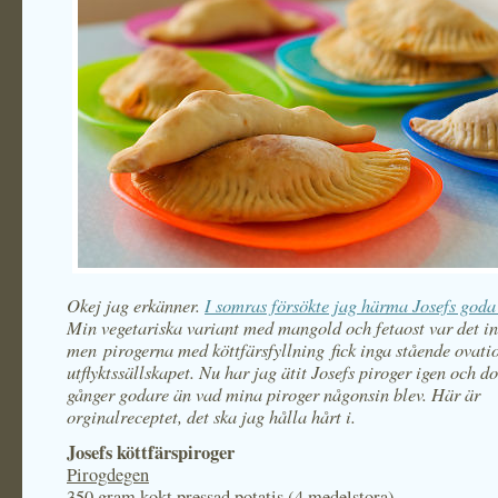
Okej jag erkänner.
I somras försökte jag härma Josefs goda
Min vegetariska variant med mangold och fetaost var det ing
men pirogerna med köttfärsfyllning fick inga stående ovati
utflyktssällskapet. Nu har jag ätit Josefs piroger igen och 
gånger godare än vad mina piroger någonsin blev. Här är
orginalreceptet, det ska jag hålla hårt i.
Josefs köttfärspiroger
Pirogdegen
350 gram kokt pressad potatis (4 medelstora)