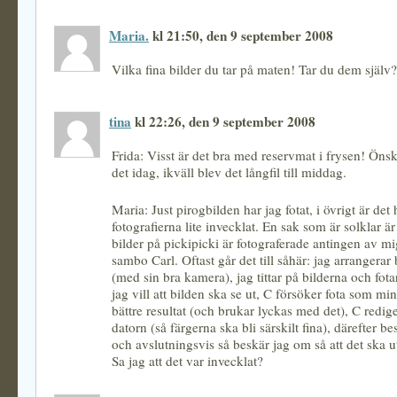
Maria.
kl 21:50, den 9 september 2008
Vilka fina bilder du tar på maten! Tar du dem själv?
tina
kl 22:26, den 9 september 2008
Frida: Visst är det bra med reservmat i frysen! Önska
det idag, ikväll blev det långfil till middag.
Maria: Just pirogbilden har jag fotat, i övrigt är det
fotografierna lite invecklat. En sak som är solklar är
bilder på pickipicki är fotograferade antingen av mi
sambo Carl. Oftast går det till såhär: jag arrangerar 
(med sin bra kamera), jag tittar på bilderna och fot
jag vill att bilden ska se ut, C försöker fota som mi
bättre resultat (och brukar lyckas med det), C rediger
datorn (så färgerna ska bli särskilt fina), därefter be
och avslutningsvis så beskär jag om så att det ska ut
Sa jag att det var invecklat?