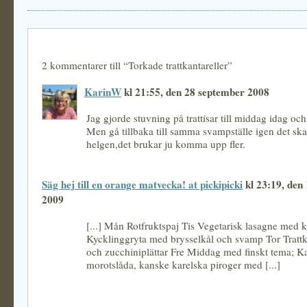
2 kommentarer till “Torkade trattkantareller”
KarinW
kl 21:55, den 28 september 2008
Jag gjorde stuvning på trattisar till middag idag och
Men gå tillbaka till samma svampställe igen det ska 
helgen,det brukar ju komma upp fler.
Säg hej till en orange matvecka! at pickipicki
kl 23:19, den
2009
[...] Mån Rotfruktspaj Tis Vegetarisk lasagne med 
Kycklinggryta med brysselkål och svamp Tor Trattk
och zucchiniplättar Fre Middag med finskt tema; K
morotslåda, kanske karelska piroger med [...]