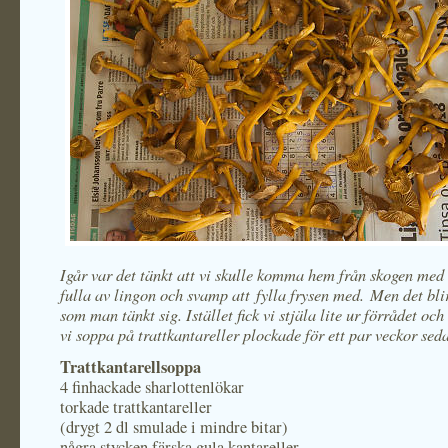
Igår var det tänkt att vi skulle komma hem från skogen med
fulla av lingon och svamp att fylla frysen med. Men det blir
som man tänkt sig. Istället fick vi stjäla lite ur förrådet oc
vi soppa på trattkantareller plockade för ett par veckor sed
Trattkantarellsoppa
4 finhackade sharlottenlökar
torkade trattkantareller
(drygt 2 dl smulade i mindre bitar)
några stycken färska gula kantareller