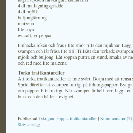
4 dl matlagningsgrädde
4 dl mjölk
buljongtärning
maizena
lite soya
ev. salt, vitpeppar
Finhacka löken och fräs i lite smör tills den mjuknar. Lägg 
svampen och låt fräsa lite till. Tillsätt den torkade svampen
mjölk och buljong. Låt soppan puttra en stund, smaka av m
och red med lite maizena.
Torka trattkantareller
Att torka trattkantareller är inte svårt. Börja med att rens
Sprid därefter ut svampen luftigt på tidningspapper. Byt gä
om pappret blir fuktigt. När svampen är helt torr, lägg i en 
burk och den håller i evighet.
Publicerad i
skogen
,
soppa
,
trattkantareller
|
Kommentarer (2)
Skriv ut inlägg