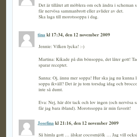
Det är tillåtet att möblera om och ändra i scheman 
får nervösa sammanbrott eller avlider av det.
Ska laga till morotssoppa i dag.
tina
kl 17:34, den 12 november 2009
Jennie: Vilken lycka! :-)
Martina: Kikade på din bönsoppa, det låter gott! Tac
sparar receptet.
Sanna: Oj, ännu mer soppa! Hur ska jag nu kunna låt
soppa ikväll? Det är ju tom torsdag idag och brocc
inte så dumt.
Eva: Nej, här dör tack och lov ingen (och nervösa
får jag bara ibland). Morotssoppa är min favorit!
Josefina
kl 21:16, den 12 november 2009
Så himla gott … älskar cocosmjölk … Jag vill ock