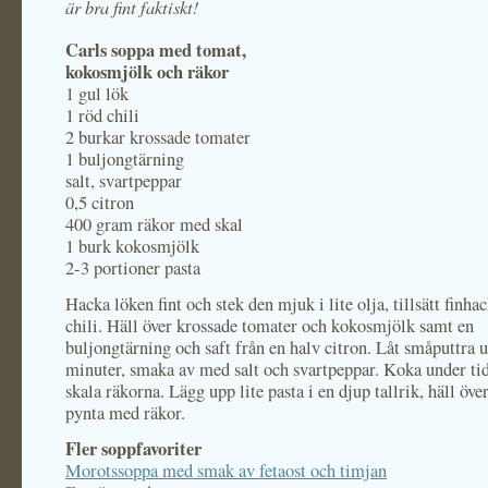
är bra fint faktiskt!
Carls soppa med tomat,
kokosmjölk
och räkor
1 gul lök
1 röd chili
2 burkar krossade tomater
1 buljongtärning
salt, svartpeppar
0,5 citron
400 gram räkor med skal
1 burk kokosmjölk
2-3 portioner pasta
Hacka löken fint och stek den mjuk i lite olja, tillsätt finha
chili. Häll över krossade tomater och kokosmjölk samt en
buljongtärning och saft från en halv citron. Låt småputtra 
minuter, smaka av med salt och svartpeppar. Koka under ti
skala räkorna. Lägg upp lite pasta i en djup tallrik, häll öv
pynta med räkor.
Fler soppfavoriter
Morotssoppa med smak av fetaost och timjan