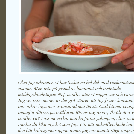
Okej jag erkänner, vi har fuskat en hel del med veckomatse
sistone. Men inte på grund av hämtmat och oväntade
middagsbjudningar. Nej, istället äter vi soppa var och vara
Jag vet inte om det är det grå vädret, att jag fryser konstant 
inte orkar laga mer avancerad mat än så. Carl hinner kna
innanför dörren på kvällarna förens jag ropar; Ikväll äter 
istället va? Fast nu verkar han ha fattat galoppen, eller så 
ramlat dit lika mycket som jag. För häromkvällen hade han 
den här kalasgoda soppan innan jag ens hunnit säga sopp-o