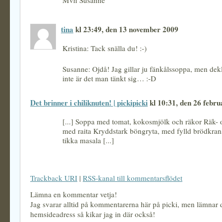
Mvh Susanne
tina
kl 23:49, den 13 november 2009
Kristina: Tack snälla du! :-)
Susanne: Ojdå! Jag gillar ju fänkålssoppa, men dekl
inte är det man tänkt sig… :-D
Det brinner i chiliknuten! | pickipicki
kl 10:31, den 26 febru
[...] Soppa med tomat, kokosmjölk och räkor Räk- o
med raita Kryddstark böngryta, med fylld brödkra
tikka masala [...]
Trackback URI
|
RSS-kanal till kommentarsflödet
Lämna en kommentar vetja!
Jag svarar alltid på kommentarerna här på picki, men lämnar
hemsideadress så kikar jag in där också!