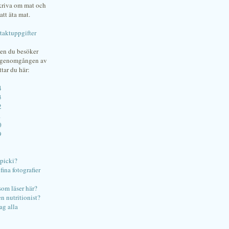
skriva om mat och
att äta mat.
taktuppgifter
gen du besöker
bgenomgången av
ttar du här:
4
3
2
1
0
9
ipicki?
ina fotografier
som läser här?
en nutritionist?
ag alla