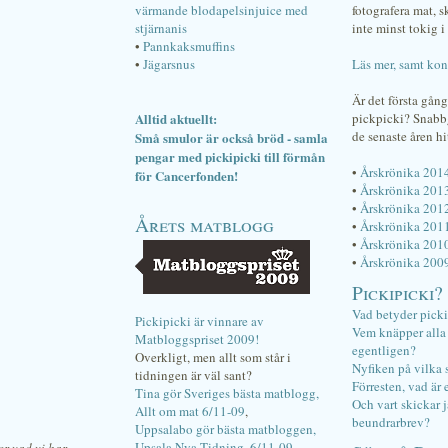
värmande blodapelsinjuice med
fotografera mat, 
stjärnanis
inte minst tokig i 
•
Pannkaksmuffins
•
Jägarsnus
Läs mer, samt kon
Är det första gån
Alltid aktuellt:
pickpicki? Snab
de senaste åren hi
Små smulor är också bröd - samla
pengar med pickipicki till förmån
•
Årskrönika 201
för Cancerfonden!
•
Årskrönika 201
•
Årskrönika 201
Årets matblogg
•
Årskrönika 201
•
Årskrönika 201
•
Årskrönika 200
Pickipicki?
Vad betyder pick
Pickipicki är vinnare av
Vem knäpper alla f
Matbloggspriset 2009!
egentligen?
Overkligt, men allt som står i
Nyfiken på vilka 
tidningen är väl sant?
Förresten, vad är 
Tina gör Sveriges bästa matblogg,
Och vart skickar j
Allt om mat 6/11-09
,
beundrarbrev?
Uppsalabo gör bästa matbloggen,
Upsala Nya Tidning, 6/11-09
.