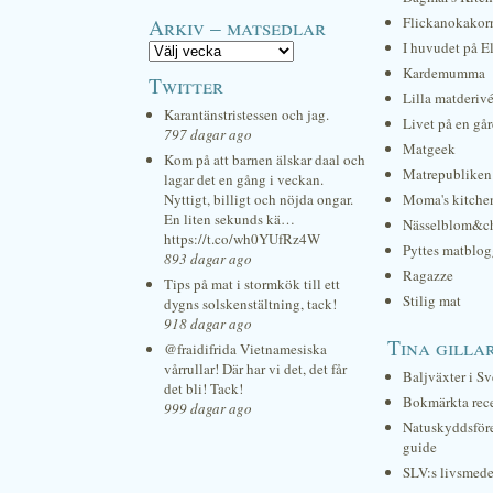
Arkiv – matsedlar
Flickanokakor
I huvudet på E
Kardemumma
Twitter
Lilla matderiv
Karantänstristessen och jag.
Livet på en gå
797 dagar ago
Matgeek
Kom på att barnen älskar daal och
Matrepubliken
lagar det en gång i veckan.
Nyttigt, billigt och nöjda ongar.
Moma's kitche
En liten sekunds kä…
Nässelblom&c
https://t.co/wh0YUfRz4W
Pyttes matblog
893 dagar ago
Ragazze
Tips på mat i stormkök till ett
Stilig mat
dygns solskenstältning, tack!
918 dagar ago
Tina gilla
@fraidifrida Vietnamesiska
vårrullar! Där har vi det, det får
Baljväxter i Sv
det bli! Tack!
Bokmärkta rec
999 dagar ago
Natuskyddsför
guide
SLV:s livsmede