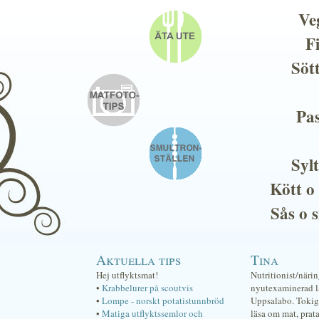
Ve
F
Söt
Pas
Sylt
Kött o
Sås o 
Aktuella tips
Tina
Hej utflyktsmat!
Nutritionist/näri
•
Krabbelurer på scoutvis
nyutexaminerad lä
•
Lompe - norskt potatistunnbröd
Uppsalabo. Tokig 
•
Matiga utflyktssemlor och
läsa om mat, prat