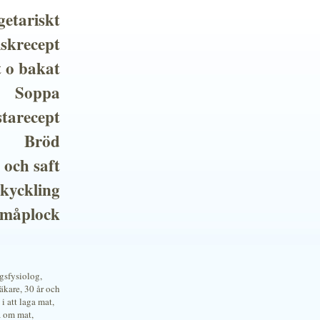
getariskt
iskrecept
t o bakat
Soppa
tarecept
Bröd
 och saft
 kyckling
småplock
ngsfysiolog,
kare, 30 år och
i att laga mat,
a om mat,