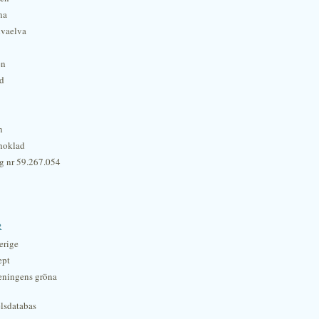
na
lvaelva
én
rd
n
hoklad
g nr 59.267.054
r
erige
ept
eningens gröna
lsdatabas