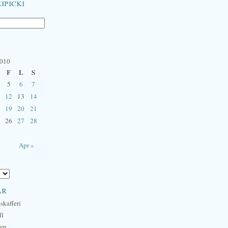
ipicki
2010
F
L
S
5
6
7
12
13
14
19
20
21
26
27
28
Apr »
ar
skafferi
ll
hen