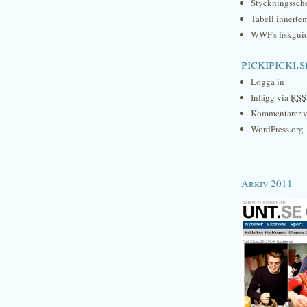
Styckningssc
Tabell innerte
WWF's fiskgui
pickipicki.s
Logga in
Inlägg via
RSS
Kommentarer 
WordPress.org
Arkiv 2011