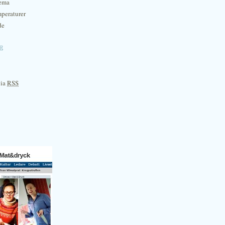
hema
mperaturer
de
e
via
RSS