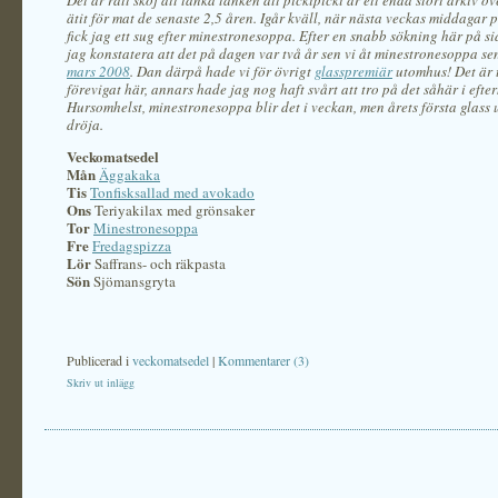
Det är rätt skoj att tänka tanken att pickipicki är ett enda stort arkiv öv
ätit för mat de senaste 2,5 åren. Igår kväll, när nästa veckas middagar 
fick jag ett sug efter minestronesoppa. Efter en snabb sökning här på s
jag konstatera att det på dagen var två år sen vi åt minestronesoppa se
mars 2008
. Dan därpå hade vi för övrigt
glasspremiär
utomhus! Det är t
förevigat här, annars hade jag nog haft svårt att tro på det såhär i efte
Hursomhelst, minestronesoppa blir det i veckan, men årets första glass
dröja.
Veckomatsedel
Mån
Äggakaka
Tis
Tonfisksallad med avokado
Ons
Teriyakilax med grönsaker
Tor
Minestronesoppa
Fre
Fredagspizza
Lör
Saffrans- och räkpasta
Sön
Sjömansgryta
Publicerad i
veckomatsedel
|
Kommentarer (3)
Skriv ut inlägg