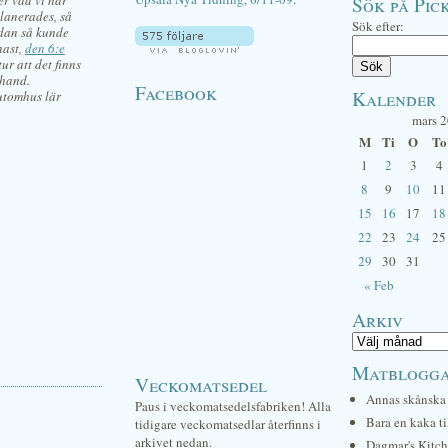
er vad vi har
Sök på Pick
planerades, så
Sök efter:
idan så kunde
nast,
den 6:e
ur att det finns
rhand.
Facebook
Kalender
 utomhus lär
mars 
M
Ti
O
To
1
2
3
4
8
9
10
11
15
16
17
18
22
23
24
25
29
30
31
« Feb
Arkiv
Matblogg
Veckomatsedel
Annas skånska 
Paus i veckomatsedelsfabriken! Alla
Bara en kaka ti
tidigare veckomatsedlar återfinns i
arkivet nedan.
Dagmar's Kitc