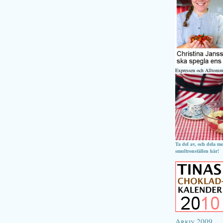
Expressen och Alltomm
Ta del av, och dela m
smultronställen här!
Arkiv 2009