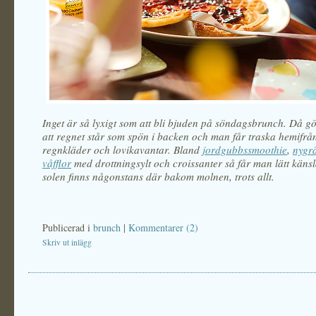
Inget är så lyxigt som att bli bjuden på söndagsbrunch. Då gö
att regnet står som spön i backen och man får traska hemifrån
regnkläder och lovikavantar. Bland
jordgubbssmoothie
,
nygr
våfflor
med drottningsylt och croissanter så får man lätt känsl
solen finns någonstans där bakom molnen, trots allt.
Publicerad i
brunch
|
Kommentarer (2)
Skriv ut inlägg