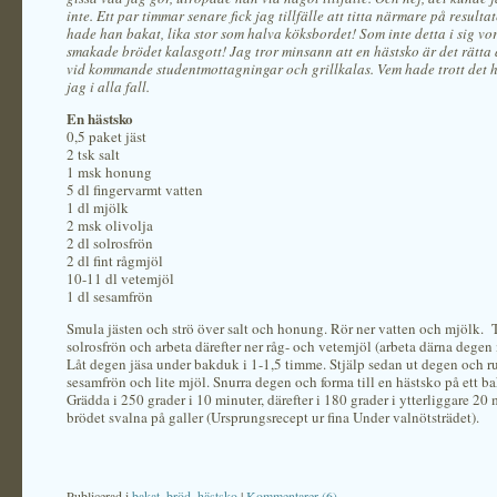
inte. Ett par timmar senare fick jag tillfälle att titta närmare på resulta
hade han bakat, lika stor som halva köksbordet! Som inte detta i sig vo
smakade brödet kalasgott! Jag tror minsann att en hästsko är det rätta 
vid kommande studentmottagningar och grillkalas. Vem hade trott det 
jag i alla fall.
En hästsko
0,5 paket jäst
2 tsk salt
1 msk honung
5 dl fingervarmt vatten
1 dl mjölk
2 msk olivolja
2 dl solrosfrön
2 dl fint rågmjöl
10-11 dl vetemjöl
1 dl sesamfrön
Smula jästen och strö över salt och honung. Rör ner vatten och mjölk. T
solrosfrön och arbeta därefter ner råg- och vetemjöl (arbeta därna dege
Låt degen jäsa under bakduk i 1-1,5 timme. Stjälp sedan ut degen och ru
sesamfrön och lite mjöl. Snurra degen och forma till en hästsko på ett b
Grädda i 250 grader i 10 minuter, därefter i 180 grader i ytterliggare 20 
brödet svalna på galler (Ursprungsrecept ur fina Under valnötsträdet).
Publicerad i
bakat
,
bröd
,
hästsko
|
Kommentarer (6)