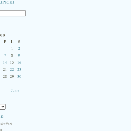
ipicki
010
F
L
S
1
2
7
8
9
14
15
16
21
22
23
28
29
30
Jun »
ar
skafferi
ll