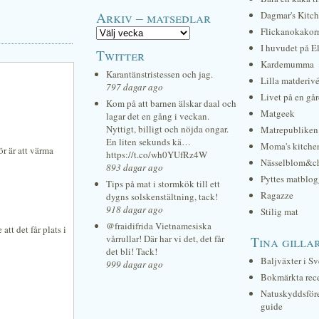
Arkiv – matsedlar
Dagmar's Kitc
Flickanokakor
I huvudet på E
Twitter
Kardemumma
Karantänstristessen och jag.
Lilla matderiv
797 dagar ago
Livet på en gå
Kom på att barnen älskar daal och
Matgeek
lagar det en gång i veckan.
Nyttigt, billigt och nöjda ongar.
Matrepubliken
En liten sekunds kä…
Moma's kitche
r är att värma
https://t.co/wh0YUfRz4W
Nässelblom&c
893 dagar ago
Pyttes matblog
Tips på mat i stormkök till ett
Ragazze
dygns solskenstältning, tack!
918 dagar ago
Stilig mat
@fraidifrida Vietnamesiska
 att det får plats i
vårrullar! Där har vi det, det får
Tina gilla
det bli! Tack!
Baljväxter i Sv
999 dagar ago
Bokmärkta rec
Natuskyddsför
guide