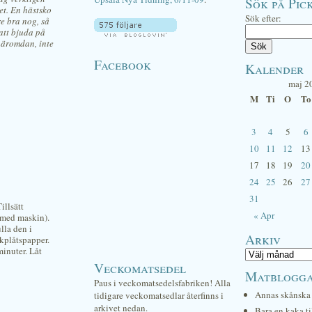
Sök på Pick
tet. En hästsko
Sök efter:
re bra nog, så
att bjuda på
häromdan, inte
Facebook
Kalender
maj 2
M
Ti
O
To
3
4
5
6
10
11
12
13
17
18
19
20
24
25
26
27
31
illsätt
« Apr
n med maskin).
lla den i
Arkiv
akplåtspapper.
minuter. Låt
Veckomatsedel
Matblogg
Paus i veckomatsedelsfabriken! Alla
Annas skånska 
tidigare veckomatsedlar återfinns i
arkivet nedan.
Bara en kaka ti