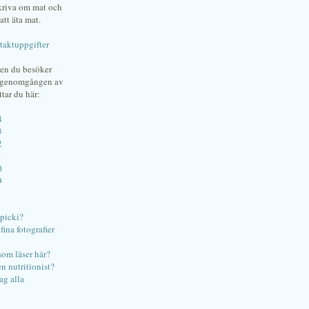
skriva om mat och
att äta mat.
taktuppgifter
gen du besöker
bgenomgången av
ttar du här:
4
3
2
1
0
9
ipicki?
ina fotografier
som läser här?
en nutritionist?
ag alla