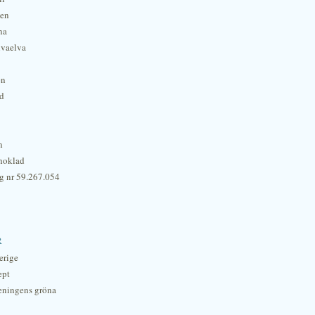
hen
na
lvaelva
én
rd
n
hoklad
g nr 59.267.054
r
erige
ept
eningens gröna