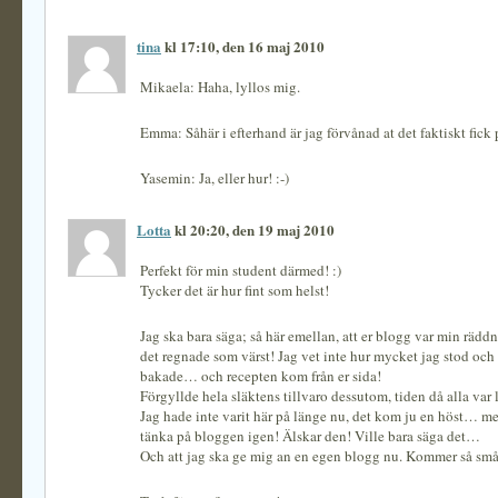
tina
kl 17:10, den 16 maj 2010
Mikaela: Haha, lyllos mig.
Emma: Såhär i efterhand är jag förvånad at det faktiskt fick p
Yasemin: Ja, eller hur! :-)
Lotta
kl 20:20, den 19 maj 2010
Perfekt för min student därmed! :)
Tycker det är hur fint som helst!
Jag ska bara säga; så här emellan, att er blogg var min rädd
det regnade som värst! Jag vet inte hur mycket jag stod och
bakade… och recepten kom från er sida!
Förgyllde hela släktens tillvaro dessutom, tiden då alla var 
Jag hade inte varit här på länge nu, det kom ju en höst… m
tänka på bloggen igen! Älskar den! Ville bara säga det…
Och att jag ska ge mig an en egen blogg nu. Kommer så små