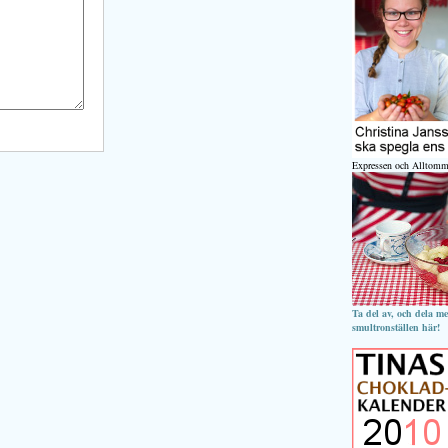
Expressen och Alltomm
Ta del av, och dela m
smultronställen här!