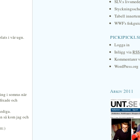
SLV:s livsmede
Styckningssc
Tabell innerte
WWF's fiskgui
pickipicki.s
lats i vår ugn.
Logga in
Inlägg via
RSS
Kommentarer 
WordPress.org
Arkiv 2011
ning i somras när
 fixade och
lediga.
en så kom jag och
tt:)