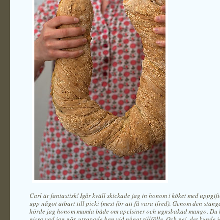
Carl är fantastisk! Igår kväll skickade jag in honom i köket med uppgift
upp något ätbart till picki (mest för att få vara ifred). Genom den stän
hörde jag honom mumla både om apelsiner och ugnsbakad mango. Du 
gissa vad jag gör, utropade han vid något tillfälle. Och nej, det kunde 