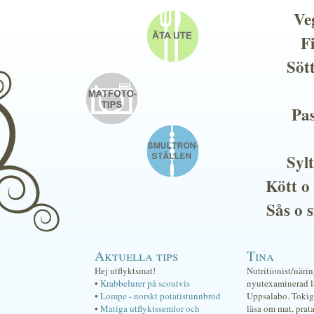
Ve
F
Söt
Pas
Sylt
Kött o
Sås o 
Aktuella tips
Tina
Hej utflyktsmat!
Nutritionist/näri
•
Krabbelurer på scoutvis
nyutexaminerad lä
•
Lompe - norskt potatistunnbröd
Uppsalabo. Tokig 
•
Matiga utflyktssemlor och
läsa om mat, prat