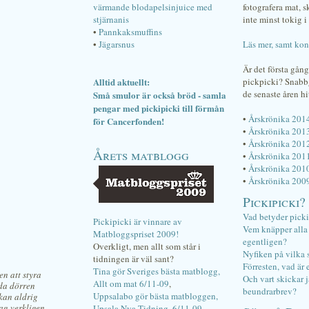
värmande blodapelsinjuice med
fotografera mat, 
stjärnanis
inte minst tokig i 
•
Pannkaksmuffins
•
Jägarsnus
Läs mer, samt kon
Är det första gån
Alltid aktuellt:
pickpicki? Snab
de senaste åren hi
Små smulor är också bröd - samla
pengar med pickipicki till förmån
•
Årskrönika 201
för Cancerfonden!
•
Årskrönika 201
•
Årskrönika 201
Årets matblogg
•
Årskrönika 201
•
Årskrönika 201
•
Årskrönika 200
Pickipicki?
Vad betyder pick
Pickipicki är vinnare av
Vem knäpper alla f
Matbloggspriset 2009!
egentligen?
Overkligt, men allt som står i
Nyfiken på vilka 
tidningen är väl sant?
Förresten, vad är 
Tina gör Sveriges bästa matblogg,
en att styra
Och vart skickar j
Allt om mat 6/11-09
,
gda dörren
beundrarbrev?
Uppsalabo gör bästa matbloggen,
kan aldrig
jag verkligen
Upsala Nya Tidning, 6/11-09
.