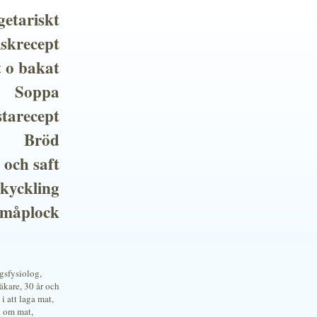
getariskt
iskrecept
t o bakat
Soppa
tarecept
Bröd
 och saft
 kyckling
småplock
ngsfysiolog,
kare, 30 år och
i att laga mat,
a om mat,