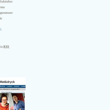
lsdatabas
hema
mperaturer
de
e
via
RSS