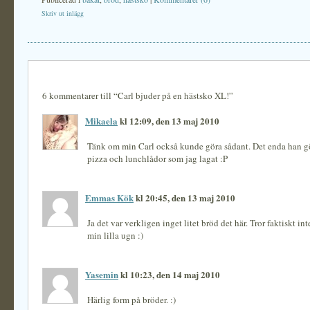
Skriv ut inlägg
6 kommentarer till “Carl bjuder på en hästsko XL!”
Mikaela
kl 12:09, den 13 maj 2010
Tänk om min Carl också kunde göra sådant. Det enda han gö
pizza och lunchlådor som jag lagat :P
Emmas Kök
kl 20:45, den 13 maj 2010
Ja det var verkligen inget litet bröd det här. Tror faktiskt inte
min lilla ugn :)
Yasemin
kl 10:23, den 14 maj 2010
Härlig form på bröder. :)