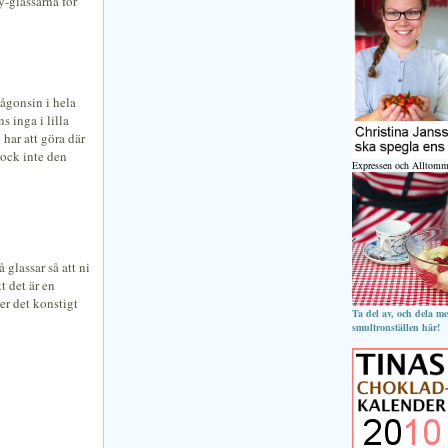
y-glassarna för
 någonsin i hela
s inga i lilla
har att göra där
Dock inte den
Expressen och Alltomm
 glassar så att ni
t det är en
er det konstigt
Ta del av, och dela m
smultronställen här!