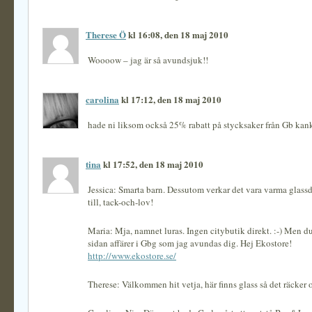
Therese Ö
kl 16:08, den 18 maj 2010
Woooow – jag är så avundsjuk!!
carolina
kl 17:12, den 18 maj 2010
hade ni liksom också 25% rabatt på stycksaker från Gb kank
tina
kl 17:52, den 18 maj 2010
Jessica: Smarta barn. Dessutom verkar det vara varma glassd
till, tack-och-lov!
Maria: Mja, namnet luras. Ingen citybutik direkt. :-) Men du
sidan affärer i Gbg som jag avundas dig. Hej Ekostore!
http://www.ekostore.se/
Therese: Välkommen hit vetja, här finns glass så det räcker oc