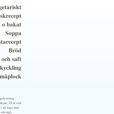
getariskt
iskrecept
t o bakat
Soppa
tarecept
Bröd
 och saft
 kyckling
småplock
ngsfysiolog,
kare, 30 år och
i att laga mat,
a om mat,