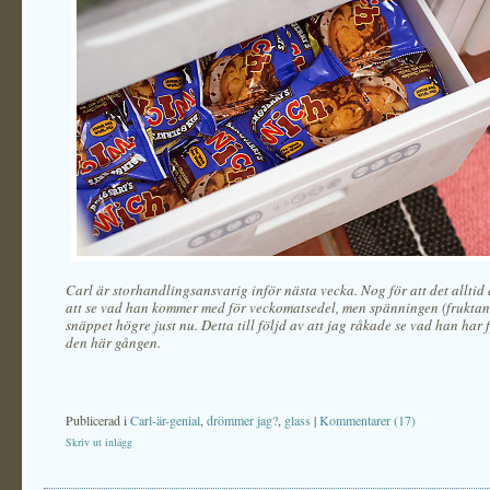
Carl är storhandlingsansvarig inför nästa vecka. Nog för att det alltid 
att se vad han kommer med för veckomatsedel, men spänningen (fruktan?
snäppet högre just nu. Detta till följd av att jag råkade se vad han har 
den här gången.
Publicerad i
Carl-är-genial
,
drömmer jag?
,
glass
|
Kommentarer (17)
Skriv ut inlägg