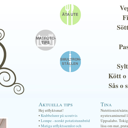
Ve
F
Söt
Pas
Sylt
Kött o
Sås o 
Aktuella tips
Tina
Hej utflyktsmat!
Nutritionist/näri
•
Krabbelurer på scoutvis
nyutexaminerad lä
•
Lompe - norskt potatistunnbröd
Uppsalabo. Tokig 
•
Matiga utflyktssemlor och
läsa om mat, prat