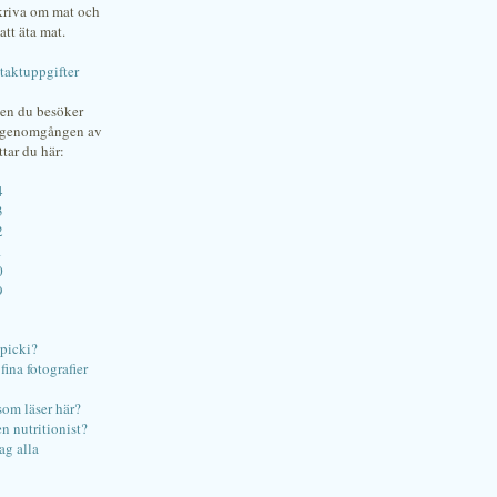
skriva om mat och
att äta mat.
taktuppgifter
gen du besöker
bgenomgången av
ttar du här:
4
3
2
1
0
9
ipicki?
ina fotografier
som läser här?
en nutritionist?
ag alla