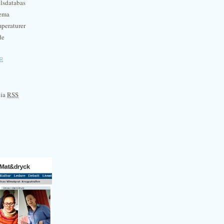
lsdatabas
hema
mperaturer
de
e
via
RSS