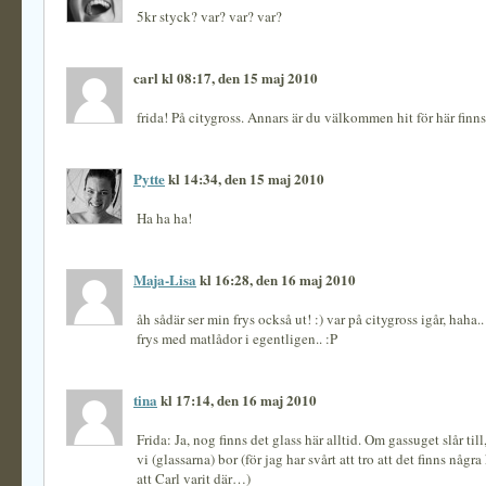
5kr styck? var? var? var?
carl kl 08:17, den 15 maj 2010
frida! På citygross. Annars är du välkommen hit för här finns
Pytte
kl 14:34, den 15 maj 2010
Ha ha ha!
Maja-Lisa
kl 16:28, den 16 maj 2010
åh sådär ser min frys också ut! :) var på citygross igår, haha
frys med matlådor i egentligen.. :P
tina
kl 17:14, den 16 maj 2010
Frida: Ja, nog finns det glass här alltid. Om gassuget slår till
vi (glassarna) bor (för jag har svårt att tro att det finns någr
att Carl varit där…)