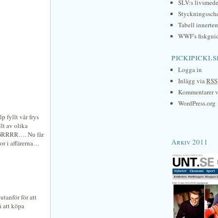
SLV:s livsmede
Styckningssc
Tabell innerte
WWF's fiskgui
pickipicki.s
Logga in
Inlägg via
RSS
Kommentarer 
WordPress.org
p fyllt vår frys
lt av olika
r). GRRRR…. Nu får
Arkiv 2011
or i affärerna…
utanför för att
å att köpa