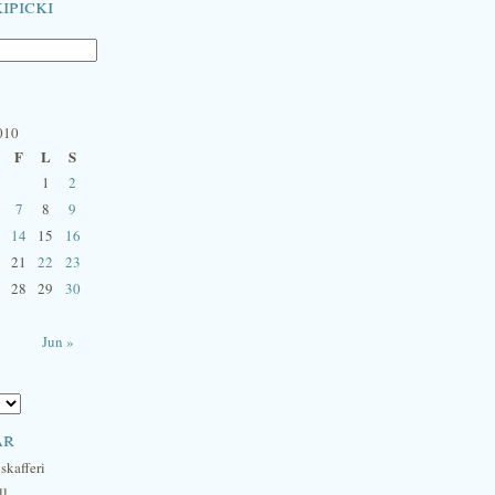
ipicki
010
F
L
S
1
2
7
8
9
14
15
16
21
22
23
28
29
30
Jun »
ar
skafferi
ll