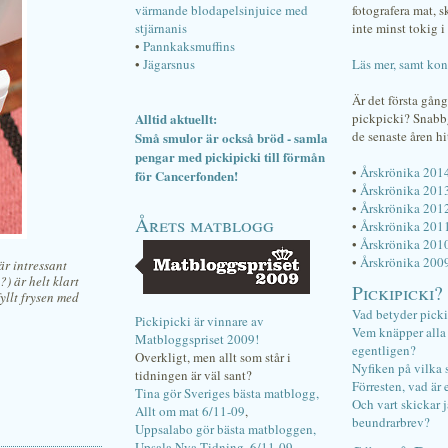
värmande blodapelsinjuice med
fotografera mat, 
stjärnanis
inte minst tokig i 
•
Pannkaksmuffins
•
Jägarsnus
Läs mer, samt kon
Är det första gån
Alltid aktuellt:
pickpicki? Snab
de senaste åren hi
Små smulor är också bröd - samla
pengar med pickipicki till förmån
•
Årskrönika 201
för Cancerfonden!
•
Årskrönika 201
•
Årskrönika 201
Årets matblogg
•
Årskrönika 201
•
Årskrönika 201
•
Årskrönika 200
är intressant
) är helt klart
Pickipicki?
fyllt frysen med
Vad betyder pick
Pickipicki är vinnare av
Vem knäpper alla f
Matbloggspriset 2009!
egentligen?
Overkligt, men allt som står i
Nyfiken på vilka 
tidningen är väl sant?
Förresten, vad är 
Tina gör Sveriges bästa matblogg,
Och vart skickar j
Allt om mat 6/11-09
,
beundrarbrev?
Uppsalabo gör bästa matbloggen,
Upsala Nya Tidning, 6/11-09
.