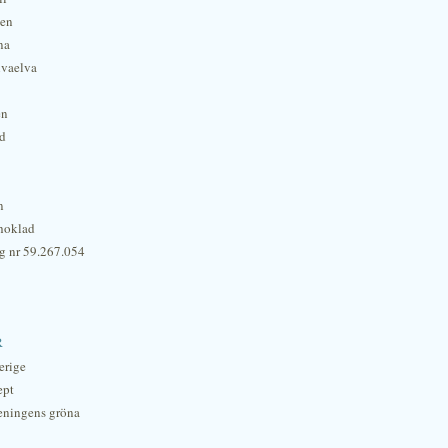
hen
na
lvaelva
én
rd
n
hoklad
g nr 59.267.054
r
erige
ept
eningens gröna