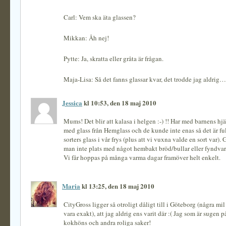
Carl: Vem ska äta glassen?
Mikkan: Åh nej!
Pytte: Ja, skratta eller gråta är frågan.
Maja-Lisa: Så det fanns glassar kvar, det trodde jag aldrig…
Jessica
kl 10:53, den 18 maj 2010
Mums! Det blir att kalasa i helgen :-) !! Har med barnens hjäl
med glass från Hemglass och de kunde inte enas så det är ful
sorters glass i vår frys (plus att vi vuxna valde en sort va
man inte plats med något hembakt bröd/bullar eller fyndvar
Vi får hoppas på många varma dagar framöver helt enkelt.
Maria
kl 13:25, den 18 maj 2010
CityGross ligger så otroligt dåligt till i Göteborg (några mil 
vara exakt), att jag aldrig ens varit där :( Jag som är sugen p
kokhöns och andra roliga saker!