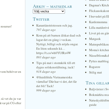
Arkiv – matsedlar
Dagmar's Kitc
Flickanokakor
I huvudet på E
Twitter
Kardemumma
Karantänstristessen och jag.
 resurser!
Lilla matderiv
797 dagar ago
Livet på en gå
Kom på att barnen älskar daal och
Matgeek
lagar det en gång i veckan.
Nyttigt, billigt och nöjda ongar.
Matrepubliken
En liten sekunds kä…
Moma's kitche
https://t.co/wh0YUfRz4W
Nässelblom&c
893 dagar ago
Pyttes matblog
Tips på mat i stormkök till ett
Ragazze
dygns solskenstältning, tack!
.. vem behöver en
918 dagar ago
Stilig mat
@fraidifrida Vietnamesiska
vårrullar! Där har vi det, det får
Tina gilla
det bli! Tack!
Baljväxter i Sv
999 dagar ago
Bokmärkta rec
, så vet du ju var
Natuskyddsför
a kvar på CG efter
guide