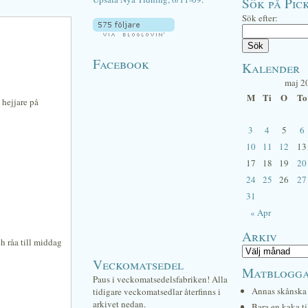
Sök på Pick
Sök efter:
Facebook
Kalender
maj 2
M
Ti
O
To
n hejjare på
3
4
5
6
10
11
12
13
17
18
19
20
24
25
26
27
31
« Apr
Arkiv
 råa till middag
Veckomatsedel
Matblogg
Paus i veckomatsedelsfabriken! Alla
Annas skånska 
tidigare veckomatsedlar återfinns i
arkivet nedan.
Bara en kaka ti