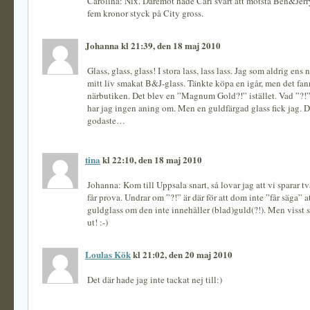
Carolina: Nix. Däremot hade Carl svårt att motstå Ben&Jerr
fem kronor styck på City gross.
Johanna kl 21:39, den 18 maj 2010
Glass, glass, glass! I stora lass, lass lass. Jag som aldrig ens
mitt liv smakat B&J-glass. Tänkte köpa en igår, men det fann
närbutiken. Det blev en ”Magnum Gold?!” istället. Vad ”?!” 
har jag ingen aning om. Men en guldfärgad glass fick jag. 
godaste…
tina
kl 22:10, den 18 maj 2010
Johanna: Kom till Uppsala snart, så lovar jag att vi sparar två
får prova. Undrar om ”?!” är där för att dom inte ”får säga” at
guldglass om den inte innehåller (blad)guld(?!). Men visst s
ut! :-)
Loulas Kök
kl 21:02, den 20 maj 2010
Det där hade jag inte tackat nej till:)