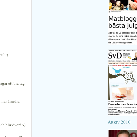
e? :)
agar ett bra tag
 har å andra
Arkiv 2010
h blir över! :-)