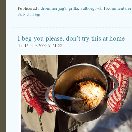
Publicerad i
drömmer jag?
,
grilla
,
valborg
,
vår
|
Kommentarer 
Skriv ut inlägg
I beg you please, don’t try this at home
den 15 mars 2009, kl 21:22