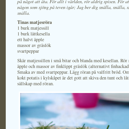
på något att äta. För allt i världen, rör aldrig spisen. För at
någon som sjöng på teven igår; Jag ber dig snälla, snälla, s
snälla.
Tinas matjesröra
1 burk matjessill
1 burk lättkesella
ett halvt äpple
massor av gräslök
svartpeppar
Skär matjessillen i små bitar och blanda med kesellan. Rör 
äpple och massor av finklippt gräslök (alternativt finhackad
Smaka av med svartpeppar. Lägg röran på valfritt bröd. Om
kokt potatis i kylskåpet är det gott att skiva den tunt och lå
sällskap med röran.