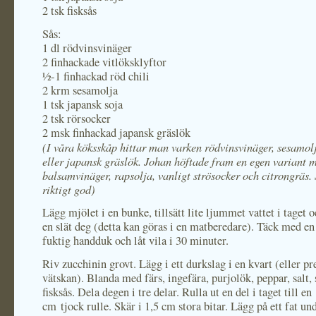
2 tsk fisksås
Sås:
1 dl rödvinsvinäger
2 finhackade vitlöksklyftor
½-1 finhackad röd chili
2 krm sesamolja
1 tsk japansk soja
2 tsk rörsocker
2 msk finhackad japansk gräslök
(I våra köksskåp hittar man varken rödvinsvinäger, sesamol
eller japansk gräslök. Johan höftade fram en egen variant 
balsamvinäger, rapsolja, vanligt strösocker och citrongräs.
riktigt god)
Lägg mjölet i en bunke, tillsätt lite ljummet vattet i taget o
en slät deg (detta kan göras i en matberedare). Täck med en
fuktig handduk och låt vila i 30 minuter.
Riv zucchinin grovt. Lägg i ett durkslag i en kvart (eller pr
vätskan). Blanda med färs, ingefära, purjolök, peppar, salt,
fisksås. Dela degen i tre delar. Rulla ut en del i taget till en
cm tjock rulle. Skär i 1,5 cm stora bitar. Lägg på ett fat un