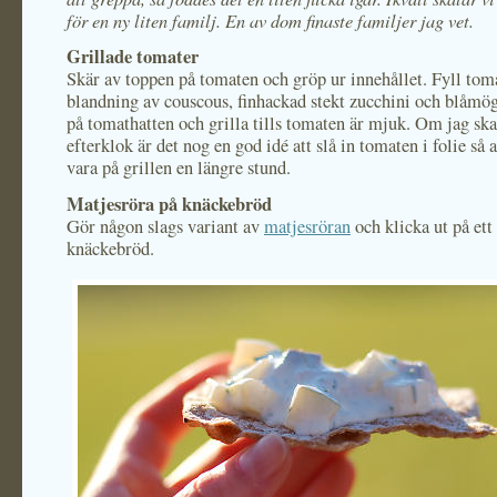
för en ny liten familj. En av dom finaste familjer jag vet.
Grillade tomater
Skär av toppen på tomaten och gröp ur innehållet. Fyll to
blandning av couscous, finhackad stekt zucchini och blåmög
på tomathatten och grilla tills tomaten är mjuk. Om jag ska
efterklok är det nog en god idé att slå in tomaten i folie så 
vara på grillen en längre stund.
Matjesröra på knäckebröd
Gör någon slags variant av
matjesröran
och klicka ut på ett
knäckebröd.