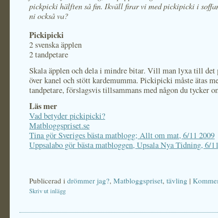
pickpicki hälften så fin.
Ikväll firar vi med pickipicki i soffa
ni också va?
Pickipicki
2 svenska äpplen
2 tandpetare
Skala äpplen och dela i mindre bitar. Vill man lyxa till de
över kanel och stött kardemumma. Pickipicki måste ätas m
tandpetare, förslagsvis tillsammans med någon du tycker o
Läs mer
Vad betyder pickipicki?
Matbloggspriset.se
Tina gör Sveriges bästa matblogg; Allt om mat, 6/11 2009
Uppsalabo gör bästa matbloggen, Upsala Nya Tidning, 6/1
Publicerad i
drömmer jag?
,
Matbloggspriset
,
tävling
|
Komment
Skriv ut inlägg