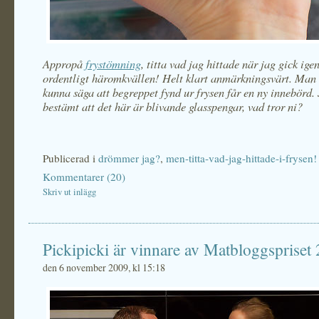
Appropå
frystömning
, titta vad jag hittade när jag gick ig
ordentligt häromkvällen! Helt klart anmärkningsvärt. Man 
kunna säga att begreppet fynd ur frysen får en ny innebörd. 
bestämt att det här är blivande glasspengar, vad tror ni?
Publicerad i
drömmer jag?
,
men-titta-vad-jag-hittade-i-frysen!
Kommentarer (20)
Skriv ut inlägg
Pickipicki är vinnare av Matbloggspriset
den 6 november 2009, kl 15:18