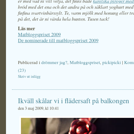
er med vad ni vill vetja, det finns både
karelska piroger me
bröd med det ena och det andra på och såklart yoghurt m
finfina svartvinbärssylt. Te, varm mjölk med honung eller t
på det, det är ni värda hela bunten. Tusen tack!
Läs mer
Matbloggspriset 2009
De nominerade till matbloggspriset 2009
Publicerad i
drömmer jag?
,
Matbloggspriset
,
pickipicki
|
Komm
(23)
Skriv ut inlägg
Ikväll skålar vi i flädersaft på balkongen
den 3 maj 2009, kl 10:41