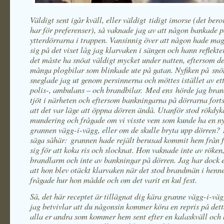
Väldigt sent igår kväll, eller väldigt tidigt imorse (det ber
har för preferenser), så vaknade jag av att någon bankade 
ytterdörrarna i trappen. Vansinnig över att någon hade mag
sig på det viset låg jag klarvaken i sängen och hann reflekte
det måste ha snöat väldigt mycket under natten, eftersom de
många plogbilar som blinkade ute på gatan. Nyfiken på s
sneglade jag ut genom persinnerna och möttes istället av ett
polis-, ambulans – och brandbilar. Med ens hörde jag bra
tjöt i närheten och eftersom bankningarna på dörrarna forts
att det var läge att öppna dörren ändå. Utanför stod rökdyka
mundering och frågade om vi visste vem som kunde ha en nyc
grannen vägg-i-vägg, eller om de skulle bryta upp dörren
säga såhär: grannen hade rejält berusad kommit hem från fe
sig för att koka ris och slocknat. Hon vaknade inte av röken,
brandlarm och inte av bankningar på dörren. Jag har dock 
att hon blev otäckt klarvaken när det stod brandmän i henn
frågade hur hon mådde och om det varit en kul fest.
Så, det här receptet är tillägnat dig kära granne vägg-i-vä
jag betvivlar att du någonsin kommer köra en repris på detta
alla er andra som kommer hem sent efter en kalaskväll och 