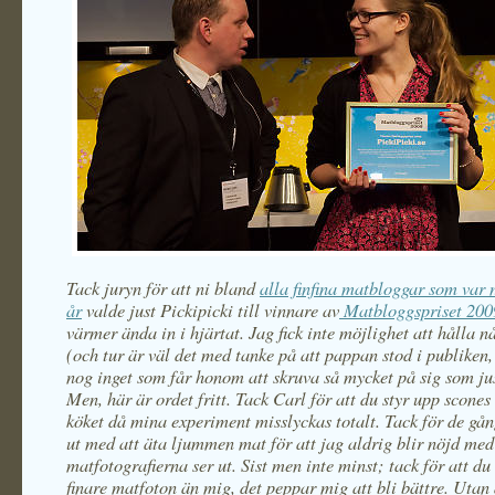
Tack juryn för att ni bland
alla finfina matbloggar som var
år
valde just Pickipicki till vinnare av
Matbloggspriset 200
värmer ända in i hjärtat. Jag fick inte möjlighet att hålla n
(och tur är väl det med tanke på att pappan stod i publiken, 
nog inget som får honom att skruva så mycket på sig som jus
Men, här är ordet fritt. Tack Carl för att du styr upp scones 
köket då mina experiment misslyckas totalt. Tack för de gån
ut med att äta ljummen mat för att jag aldrig blir nöjd med
matfotografierna ser ut. Sist men inte minst; tack för att d
finare matfoton än mig, det peppar mig att bli bättre. Utan 