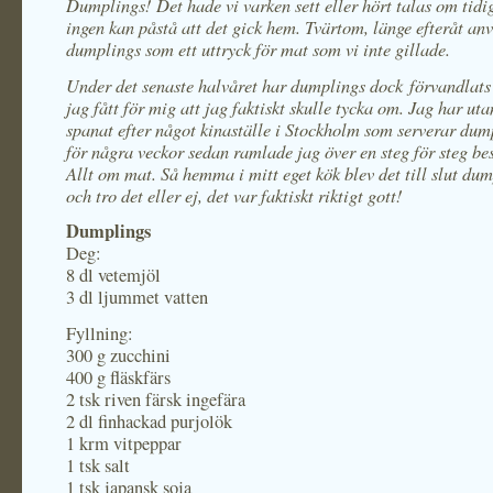
Dumplings! Det hade vi varken sett eller hört talas om tidi
ingen kan påstå att det gick hem. Tvärtom, länge efteråt an
dumplings som ett uttryck för mat som vi inte gillade.
Under det senaste halvåret har dumplings dock förvandlats 
jag fått för mig att jag faktiskt skulle tycka om. Jag har u
spanat efter något kinaställe i Stockholm som serverar dum
för några veckor sedan ramlade jag över en steg för steg be
Allt om mat. Så hemma i mitt eget kök blev det till slut dum
och tro det eller ej, det var faktiskt riktigt gott!
Dumplings
Deg:
8 dl vetemjöl
3 dl ljummet vatten
Fyllning:
300 g zucchini
400 g fläskfärs
2 tsk riven färsk ingefära
2 dl finhackad purjolök
1 krm vitpeppar
1 tsk salt
1 tsk japansk soja