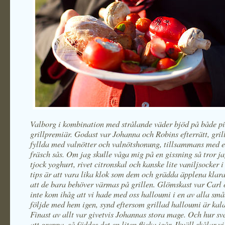
Valborg i kombination med strålande väder bjöd på både pi
grillpremiär. Godast var Johanna och Robins efterrätt, gri
fyllda med valnötter och valnötshonung, tillsammans med 
fräsch sås. Om jag skulle våga mig på en gissning så tror ja
tjock yoghurt, rivet citronskal och kanske lite vaniljsocker i
tips är att vara lika klok som dem och grädda äpplena klara
att de bara behöver värmas på grillen. Glömskast var Carl 
inte kom ihåg att vi hade med oss halloumi i en av alla sm
följde med hem igen, synd eftersom grillad halloumi är kala
Finast av allt var givetvis Johannas stora mage. Och hur sv
att greppa, så föddes det en liten flicka igår. Ikväll skålar vi