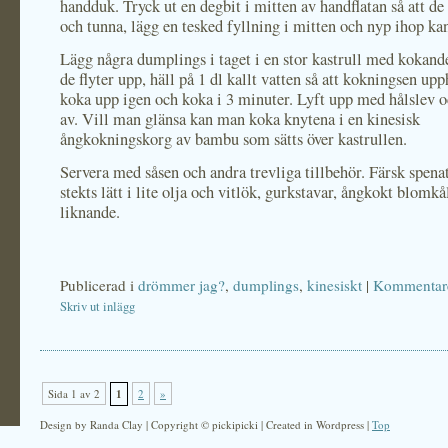
handduk. Tryck ut en degbit i mitten av handflatan så att de
och tunna, lägg en tesked fyllning i mitten och nyp ihop ka
Lägg några dumplings i taget i en stor kastrull med kokand
de flyter upp, häll på 1 dl kallt vatten så att kokningsen upp
koka upp igen och koka i 3 minuter. Lyft upp med hålslev o
av. Vill man glänsa kan man koka knytena i en kinesisk
ångkokningskorg av bambu som sätts över kastrullen.
Servera med såsen och andra trevliga tillbehör. Färsk spena
stekts lätt i lite olja och vitlök, gurkstavar, ångkokt blomkå
liknande.
Publicerad i
drömmer jag?
,
dumplings
,
kinesiskt
|
Kommentare
Skriv ut inlägg
Sida 1 av 2
1
2
»
Design by Randa Clay | Copyright © pickipicki | Created in Wordpress |
Top