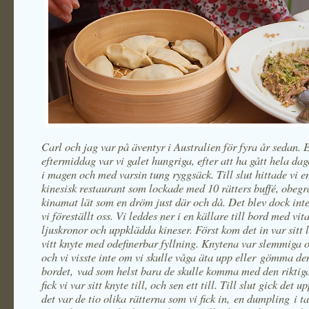
Carl och jag var på äventyr i Australien för fyra år sedan. 
eftermiddag var vi galet hungriga, efter att ha gått hela da
i magen och med varsin tung ryggsäck. Till slut hittade vi en
kinesisk restaurant som lockade med 10 rätters buffé, obeg
kinamat lät som en dröm just där och då. Det blev dock inte
vi föreställt oss. Vi leddes ner i en källare till bord med vit
ljuskronor och uppklädda kineser. Först kom det in var sitt 
vitt knyte med odefinerbar fyllning. Knytena var slemmiga 
och vi visste inte om vi skulle våga äta upp eller gömma d
bordet, vad som helst bara de skulle komma med den riktig
fick vi var sitt knyte till, och sen ett till. Till slut gick det u
det var de tio olika rätterna som vi fick in, en dumpling i ta