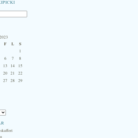
ipicki
 2023
F
L
S
1
6
7
8
13
14
15
20
21
22
27
28
29
ar
skafferi
ll