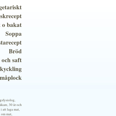
getariskt
iskrecept
t o bakat
Soppa
tarecept
Bröd
 och saft
 kyckling
småplock
ngsfysiolog,
kare, 30 år och
i att laga mat,
a om mat,