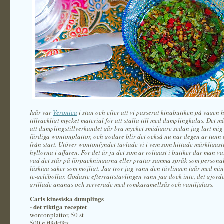
Igår var
Veronica
i stan och efter att vi passerat kinabutiken på vägen 
tillräckligt mycket material för att ställa till med dumplingkalas. Det 
att dumplingstillverkandet går bra mycket smidigare sedan jag lärt mig 
färdiga wontonplattor, och godare blir det också nu när degen är tunn 
från start. Utöver wontonfyndet tävlade vi i vem som hittade märkligas
hyllorna i affären. För det är ju det som är roligast i butiker där man va
vad det står på förpackningarna eller pratar samma språk som personal
läskiga saker som möjligt. Jag tror jag vann den tävlingen igår med mi
te-gelébollar. Godaste efterrättstävlingen vann jag dock inte, det gjor
grillade ananas och serverade med romkaramellsås och vaniljglass.
Carls kinesiska dumplings
- det riktiga receptet
wontonplattor, 50 st
500 g fläskfärs