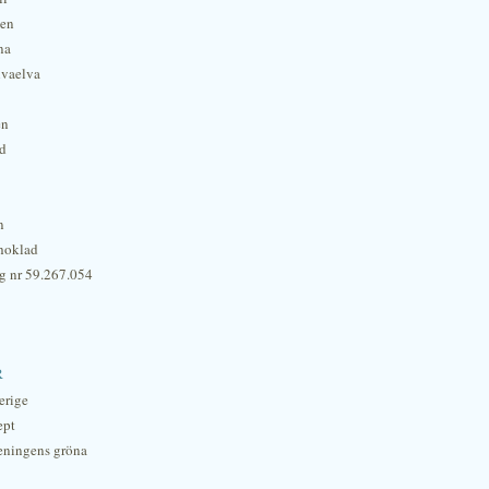
hen
na
lvaelva
én
rd
n
hoklad
g nr 59.267.054
r
erige
ept
eningens gröna