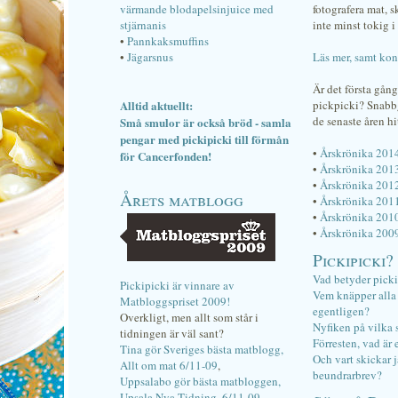
värmande blodapelsinjuice med
fotografera mat, 
stjärnanis
inte minst tokig i 
•
Pannkaksmuffins
•
Jägarsnus
Läs mer, samt kon
Är det första gån
Alltid aktuellt:
pickpicki? Snab
de senaste åren hi
Små smulor är också bröd - samla
pengar med pickipicki till förmån
•
Årskrönika 201
för Cancerfonden!
•
Årskrönika 201
•
Årskrönika 201
Årets matblogg
•
Årskrönika 201
•
Årskrönika 201
•
Årskrönika 200
Pickipicki?
Vad betyder pick
Pickipicki är vinnare av
Vem knäpper alla f
Matbloggspriset 2009!
egentligen?
Overkligt, men allt som står i
Nyfiken på vilka 
tidningen är väl sant?
Förresten, vad är 
Tina gör Sveriges bästa matblogg,
Och vart skickar j
Allt om mat 6/11-09
,
beundrarbrev?
Uppsalabo gör bästa matbloggen,
Upsala Nya Tidning, 6/11-09
.