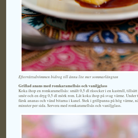
Efterrättsdrömmen bidrog till ännu lite mer sommarlängtan
Grillad anans med romkaramellsås och vaniljglass
Koka ihop en romkaramellsås: smält 0,5 dl råsocker i en kastrull, tillsätt
smör och en dryg 0,5 dl mörk rom. Låt koka ihop på svag värme. Under t
färsk ananas och vänd bitarna i kanel. Stek i grillpanna på hög värme, n
minuter per sida. Servera med romkaramellsås och vaniljglass.