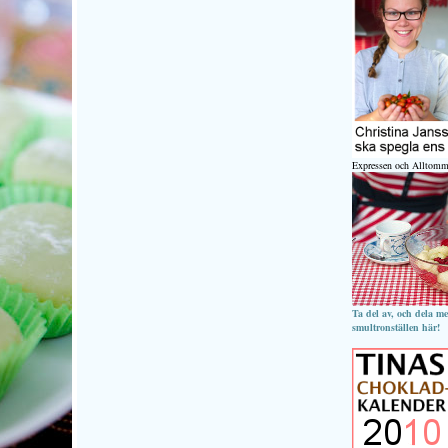
Expressen och Alltomm
Ta del av, och dela m
smultronställen här!