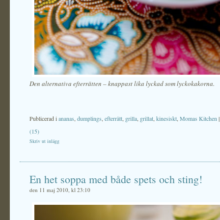
Den alternativa efterrätten – knappast lika lyckad som lyckokakorna.
Publicerad i
ananas
,
dumplings
,
efterrätt
,
grilla
,
grillat
,
kinesiskt
,
Momas Kitchen
(15)
Skriv ut inlägg
En het soppa med både spets och sting!
den 11 maj 2010, kl 23:10