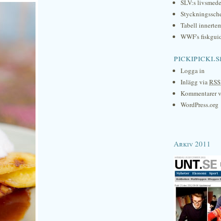
SLV:s livsmede
Styckningssc
Tabell innerte
WWF's fiskgui
pickipicki.s
Logga in
Inlägg via
RSS
Kommentarer 
WordPress.org
Arkiv 2011