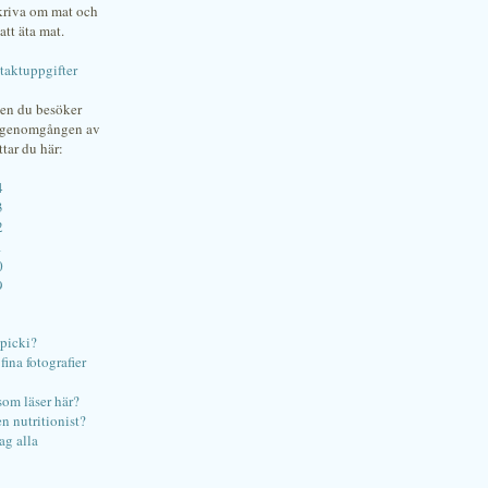
skriva om mat och
att äta mat.
taktuppgifter
gen du besöker
bgenomgången av
ttar du här:
4
3
2
1
0
9
ipicki?
ina fotografier
som läser här?
en nutritionist?
ag alla