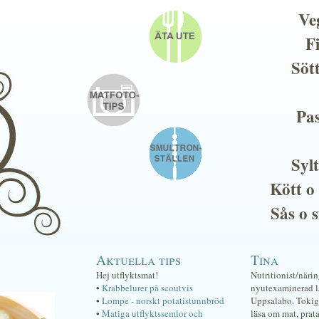
Ve
F
Söt
Pas
Sylt
Kött o
Sås o 
Aktuella tips
Tina
Hej utflyktsmat!
Nutritionist/näri
•
Krabbelurer på scoutvis
nyutexaminerad lä
•
Lompe - norskt potatistunnbröd
Uppsalabo. Tokig 
•
Matiga utflyktssemlor och
läsa om mat, prat