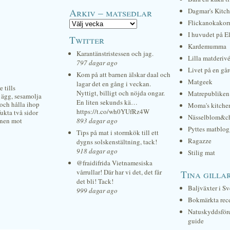
Arkiv – matsedlar
Dagmar's Kitc
Flickanokakor
I huvudet på E
Twitter
Kardemumma
Karantänstristessen och jag.
Lilla matderiv
797 dagar ago
Livet på en gå
Kom på att barnen älskar daal och
Matgeek
lagar det en gång i veckan.
 tills
Nyttigt, billigt och nöjda ongar.
Matrepubliken
 ägg, sesamolja
En liten sekunds kä…
 och hålla ihop
Moma's kitche
https://t.co/wh0YUfRz4W
fukta två sidor
Nässelblom&c
örnen mot
893 dagar ago
Pyttes matblog
Tips på mat i stormkök till ett
Ragazze
dygns solskenstältning, tack!
918 dagar ago
Stilig mat
@fraidifrida Vietnamesiska
vårrullar! Där har vi det, det får
Tina gilla
det bli! Tack!
Baljväxter i Sv
999 dagar ago
Bokmärkta rec
Natuskyddsför
guide