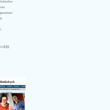
lsdatabas
hema
mperaturer
de
e
via
RSS