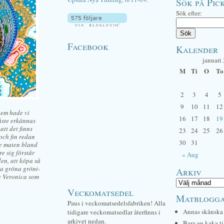
Sök på Pick
Sök efter:
Facebook
Kalender
januari
M
Ti
O
To
2
3
4
5
9
10
11
12
hem hade vi
16
17
18
19
måste erkännas
att det finns
23
24
25
26
och fin redan
30
31
te maten bland
re sig förstår
« Aug
en, att köpa så
na gröna grönt-
Arkiv
de Veronica som
Veckomatsedel
Matblogg
Paus i veckomatsedelsfabriken! Alla
Annas skånska 
tidigare veckomatsedlar återfinns i
arkivet nedan.
Bara en kaka ti