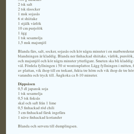
2 tsk salt
2 tsk råsocker
1 msk sojasås
6 st shiitake
1 stjälk vårlök
10 cm purjolök
1 ägg
1 tsk sesamolja
1,5 msk majsmjöl
Blanda färs, salt, socker, sojasås och kör några minuter i en matberederare
blandningen är kladdig. Blanda ner finhackad shiitake, vårlök, purolök,
och majsmjöl och kör några minuter ytterligare. Smeten ska bli kladdig
väl. Fördela fyllningen i 50 st wontonplattor. Lägg fyllningen i mitten, 
av plattan, vik ihop till en trekant, fukta tre hörn och vik ihop de tre h
varandra och tryck till. Ångkoka ca 8-10 minuter.
Dippsåsen
0,5 dl japansk soja
1 tsk sesamolja
0,5 tsk fisksås
skal och saft från 1 lime
0,5 finhackad röd chili
3 cm finhackad färsk ingefära
1 näve finhackad koriander
Blanda och servera till dumplingsen.