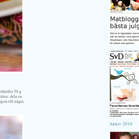
 därefter 50 g
iden: dela en
ågon till några
Arkiv 2010