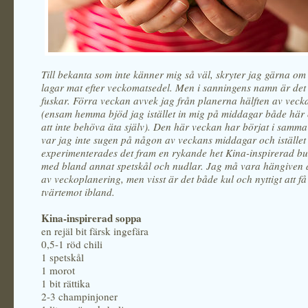
Till bekanta som inte känner mig så väl, skryter jag gärna om a
lagar mat efter veckomatsedel. Men i sanningens namn är det k
fuskar. Förra veckan avvek jag från planerna hälften av veck
(ensam hemma bjöd jag istället in mig på middagar både här 
att inte behöva äta själv). Den här veckan har börjat i samma
var jag inte sugen på någon av veckans middagar och istället
experimenterades det fram en rykande het Kina-inspirerad b
med bland annat spetskål och nudlar. Jag må vara hängiven
av veckoplanering, men visst är det både kul och nyttigt att få
tvärtemot ibland.
Kina-inspirerad soppa
en rejäl bit färsk ingefära
0,5-1 röd chili
1 spetskål
1 morot
1 bit rättika
2-3 champinjoner