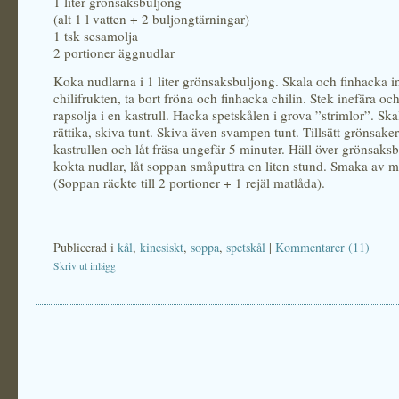
1 liter grönsaksbuljong
(alt 1 l vatten + 2 buljongtärningar)
1 tsk sesamolja
2 portioner äggnudlar
Koka nudlarna i 1 liter grönsaksbuljong. Skala och finhacka i
chilifrukten, ta bort fröna och finhacka chilin. Stek inefära och c
rapsolja i en kastrull. Hacka spetskålen i grova ”strimlor”. Sk
rättika, skiva tunt. Skiva även svampen tunt. Tillsätt grönsaker
kastrullen och låt fräsa ungefär 5 minuter. Häll över grönsaks
kokta nudlar, låt soppan småputtra en liten stund. Smaka av 
(Soppan räckte till 2 portioner + 1 rejäl matlåda).
Publicerad i
kål
,
kinesiskt
,
soppa
,
spetskål
|
Kommentarer (11)
Skriv ut inlägg