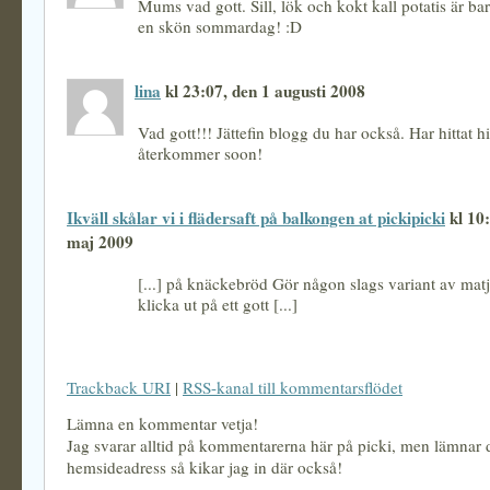
Mums vad gott. Sill, lök och kokt kall potatis är bar
en skön sommardag! :D
lina
kl 23:07, den 1 augusti 2008
Vad gott!!! Jättefin blogg du har också. Har hittat h
återkommer soon!
Ikväll skålar vi i flädersaft på balkongen at pickipicki
kl 10:
maj 2009
[...] på knäckebröd Gör någon slags variant av mat
klicka ut på ett gott [...]
Trackback URI
|
RSS-kanal till kommentarsflödet
Lämna en kommentar vetja!
Jag svarar alltid på kommentarerna här på picki, men lämnar
hemsideadress så kikar jag in där också!