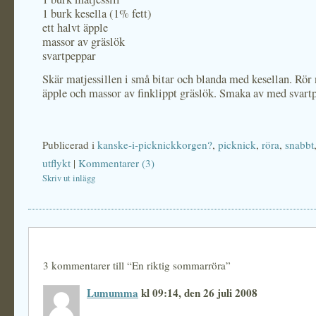
1 burk kesella (1% fett)
ett halvt äpple
massor av gräslök
svartpeppar
Skär matjessillen i små bitar och blanda med kesellan. Rör 
äpple och massor av finklippt gräslök. Smaka av med svart
Publicerad i
kanske-i-picknickkorgen?
,
picknick
,
röra
,
snabbt
utflykt
|
Kommentarer (3)
Skriv ut inlägg
3 kommentarer till “En riktig sommarröra”
Lumumma
kl 09:14, den 26 juli 2008