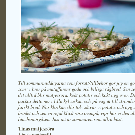
Till sommarmiddagarna som förrätt/tillbehör gör jag en g
som vi brer på mataffärens goda och billiga rågbröd. Sen ser 
det alltid blir matjesröra, kokt potatis och kokt ägg över. D
packas detta ner i lilla kylväskan och på väg ut till strande
färskt bröd. När klockan slår tolv skivar vi potatis och ägg 
brödet och sen en rejäl klick röra ovanpå, vips har vi den a
lunchsmörgåsen. Just nu är sommaren som allra bäst.
Tinas matjesröra
1 burk matjessill