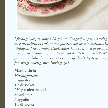
I fredags var jag kung i På spåret. Geografi är jag visserlig
men att pricka in frukter och porslin, det är min melodi. Då
lördagens fira-farmors-födelsedags-kalas ser ut som ovan, s
utmana er i samma anda. Vet ni vad det är för porslin? (N
på samma kalas har givetvis gssningsförbud). Systerns man
för övrigt mäktig, men ljuvligt god.
Mandeltårta
Marängbotten:
5 äggvitor
1,5 dl socker
250 g malen mandel
Smörkräm:
5 äggulor
1,5 dl socker