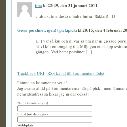
tina
kl 22:49, den 31 januari 2011
…dock, inte desto mindre hurra! Såklart! :-D
Gissa porslinet, igen! | pickipicki
kl 20:15, den 4 februari 2
[...] var så kul och ni var så bra när ni gissade porsl
så vi kör en omgång till. Möjligen ett snäpp svårar
gången. Vad heter porslinet [...]
Trackback URI
|
RSS-kanal till kommentarsflödet
Lämna en kommentar vetja!
Jag svarar alltid på kommentarerna här på picki, men lämnar
hemsideadress så kikar jag in där också!
Namn (måste anges)
Epost (måste anges)
Webbplats