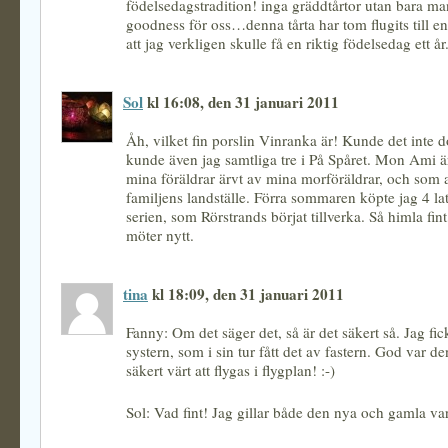
födelsedagstradition! inga gräddtårtor utan bara 
goodness för oss…denna tårta har tom flugits till e
att jag verkligen skulle få en riktig födelsedag ett år
Sol
kl 16:08, den 31 januari 2011
Åh, vilket fin porslin Vinranka är! Kunde det inte 
kunde även jag samtliga tre i På Spåret. Mon Ami ä
mina föräldrar ärvt av mina morföräldrar, och som
familjens landställe. Förra sommaren köpte jag 4 la
serien, som Rörstrands börjat tillverka. Så himla fi
möter nytt.
tina
kl 18:09, den 31 januari 2011
Fanny: Om det säger det, så är det säkert så. Jag fic
systern, som i sin tur fått det av fastern. God var den 
säkert värt att flygas i flygplan! :-)
Sol: Vad fint! Jag gillar både den nya och gamla va