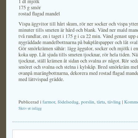
1 dl mjölk
175 g smör
rostad flagad mandel
Vispa äggvitor till hårt skum, rör ner socker och vispa ytte
minuter tills smeten är hård och blank. Vänd ner mald man
två rundlar, en i taget i 175 g i ca 22 min. Vänd genast upp 
nygräddade mandelbottnarna på bakplåtspapper och låt svaln
Gör smörkrämen såhär: lägg äggulor, socker och mjölk i en
koka upp. Låt sjuda tills smeten tjocknar, rör hela tiden. N
tjocknat, ställ krämen åt sidan och svalna av något. Rör sed
smöret och svalna och stelna i kylskåp. Bred smörkräm me
ovanpå marängbottnarna, dekorera med rostad flagad mande
med lättvispad grädde.
Publicerad i
farmor
,
födelsedag
,
porslin
,
tårta
,
tävling
|
Kommen
Skriv ut inlägg