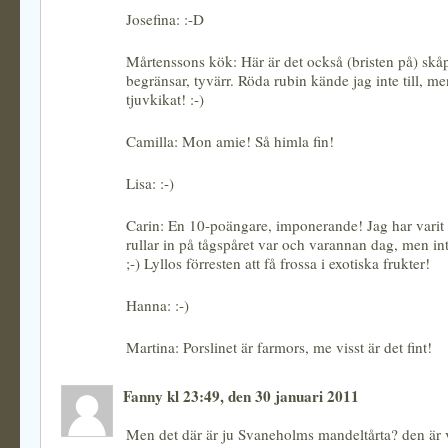
Josefina: :-D
Mårtenssons kök: Här är det också (bristen på) sk
begränsar, tyvärr. Röda rubin kände jag inte till, m
tjuvkikat! :-)
Camilla: Mon amie! Så himla fin!
Lisa: :-)
Carin: En 10-poängare, imponerande! Jag har varit
rullar in på tågspåret var och varannan dag, men int
;-) Lyllos förresten att få frossa i exotiska frukter!
Hanna: :-)
Martina: Porslinet är farmors, me visst är det fint!
Fanny kl 23:49, den 30 januari 2011
Men det där är ju Svaneholms mandeltårta? den är v