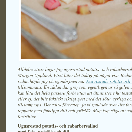
Alldeles strax lagar jag ugnsrostad potatis- och rabarbersa
Morgon Uppland. Visst låter det tokigt på något vis? Redan 
sedan höjde jag på ögonbrynen när
Åsa rostade rotatis och
tillsammans. En sådan där grej som egentligen är så galen 
kan låta det hela passera förbi utan att åtminstone ha testat
eller ej, det blir faktiskt riktigt gott med det söta, syrliga o
tillsammans. Det salta förresten, ja vi smulade över lite fet
toppade med finklippt dill och gräslök. Man kan säga att 
fortsätter.
Ugnsrostad potatis- och rabarbersallad
med feta, gräslök och dill