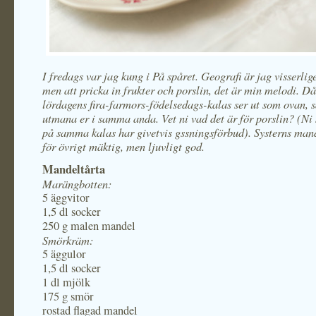
I fredags var jag kung i På spåret. Geografi är jag visserlig
men att pricka in frukter och porslin, det är min melodi. Då
lördagens fira-farmors-födelsedags-kalas ser ut som ovan, s
utmana er i samma anda. Vet ni vad det är för porslin? (N
på samma kalas har givetvis gssningsförbud). Systerns man
för övrigt mäktig, men ljuvligt god.
Mandeltårta
Marängbotten:
5 äggvitor
1,5 dl socker
250 g malen mandel
Smörkräm:
5 äggulor
1,5 dl socker
1 dl mjölk
175 g smör
rostad flagad mandel