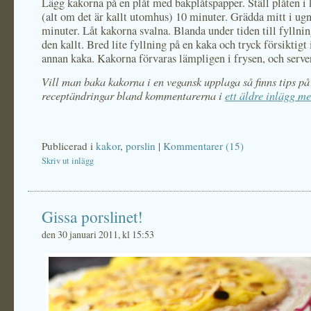
Lägg kakorna på en plåt med bakplåtspapper. Ställ plåten i 
(alt om det är kallt utomhus) 10 minuter. Grädda mitt i ug
minuter. Låt kakorna svalna. Blanda under tiden till fyllnin
den kallt. Bred lite fyllning på en kaka och tryck försiktig
annan kaka. Kakorna förvaras lämpligen i frysen, och server
Vill man baka kakorna i en vegansk upplaga så finns tips på
receptändringar bland kommentarerna i
ett äldre inlägg m
Publicerad i
kakor
,
porslin
|
Kommentarer (15)
Skriv ut inlägg
Gissa porslinet!
den 30 januari 2011, kl 15:53