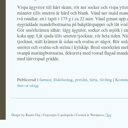
Vispa äggvitor till hårt skum, rör ner socker och vispa ytte
minuter tills smeten är hård och blank. Vänd ner mald man
två rundlar, en i taget i 175 g i ca 22 min. Vänd genast upp 
nygräddade mandelbottnarna på bakplåtspapper och låt svaln
Gör smörkrämen såhär: lägg äggulor, socker och mjölk i en
koka upp. Låt sjuda tills smeten tjocknar, rör hela tiden. N
tjocknat, ställ krämen åt sidan och svalna av något. Rör sed
smöret och svalna och stelna i kylskåp. Bred smörkräm me
ovanpå marängbottnarna, dekorera med rostad flagad mande
med lättvispad grädde.
Publicerad i
farmor
,
födelsedag
,
porslin
,
tårta
,
tävling
|
Kommen
Skriv ut inlägg
Design by Randa Clay | Copyright © pickipicki | Created in Wordpress |
Top