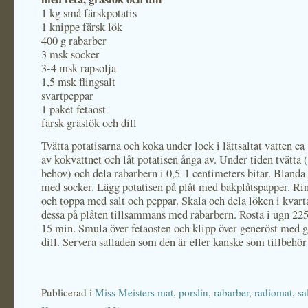
1 kg små färskpotatis
1 knippe färsk lök
400 g rabarber
3 msk socker
3-4 msk rapsolja
1,5 msk flingsalt
svartpeppar
1 paket fetaost
färsk gräslök och dill
Tvätta potatisarna och koka under lock i lättsaltat vatten ca
av kokvattnet och låt potatisen ånga av. Under tiden tvätta 
behov) och dela rabarbern i 0,5-1 centimeters bitar. Blanda
med socker. Lägg potatisen på plåt med bakplåtspapper. Rin
och toppa med salt och peppar. Skala och dela löken i kvart
dessa på plåten tillsammans med rabarbern. Rosta i ugn 225
15 min. Smula över fetaosten och klipp över generöst med 
dill. Servera salladen som den är eller kanske som tillbehör t
Publicerad i
Miss Meisters mat
,
porslin
,
rabarber
,
radiomat
,
sa