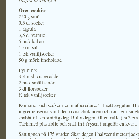
kakfest belöningen.
Oreo cookies
250 g smör
0,5 dl socker
1 äggula
3,5 dl vetmjöl
5 msk kakao
1 krm salt
1 tsk vaniljsocker
50 g mörk finchoklad
Fyllning:
3-4 msk vispgrädde
2 msk smält smör
3 dl florsocker
½ tsk vanlljsocker
Kör smör och socker i en matberedare. Tillsätt äggulan. Bl
ingredienserna samt den rivna chokladen och rör ner i sme
snabbt till en smidig deg. Rulla degen till en rulle (ca 3 cm
Täck med plastfolie och ställ in i frysen i ungefär en kvart.
Sätt ugnen på 175 grader. Skär degen i halvcentimetertjocka