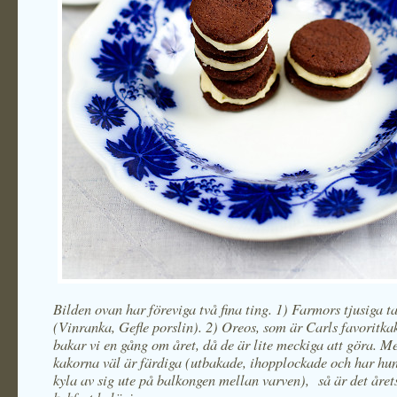
Bilden ovan har föreviga två fina ting. 1) Farmors tjusiga ta
(Vinranka, Gefle porslin). 2) Oreos, som är Carls favoritk
bakar vi en gång om året, då de är lite meckiga att göra. M
kakorna väl är färdiga (utbakade, ihopplockade och har hun
kyla av sig ute på balkongen mellan varven), så är det året