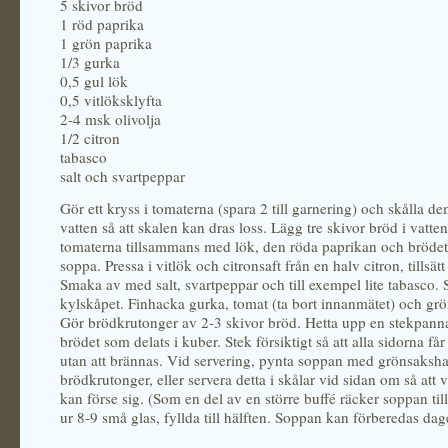
5 skivor bröd
1 röd paprika
1 grön paprika
1/3 gurka
0,5 gul lök
0,5 vitlöksklyfta
2-4 msk olivolja
1/2 citron
tabasco
salt och svartpeppar
Gör ett kryss i tomaterna (spara 2 till garnering) och skålla d
vatten så att skalen kan dras loss. Lägg tre skivor bröd i vatte
tomaterna tillsammans med lök, den röda paprikan och brödet t
soppa. Pressa i vitlök och citronsaft från en halv citron, tillsätt
Smaka av med salt, svartpeppar och till exempel lite tabasco. S
kylskåpet. Finhacka gurka, tomat (ta bort innanmätet) och grö
Gör brödkrutonger av 2-3 skivor bröd. Hetta upp en stekpanna
brödet som delats i kuber. Stek försiktigt så att alla sidorna får
utan att brännas. Vid servering, pynta soppan med grönsaksh
brödkrutonger, eller servera detta i skålar vid sidan om så att 
kan förse sig. (Som en del av en större buffé räcker soppan till
ur 8-9 små glas, fyllda till hälften. Soppan kan förberedas dag