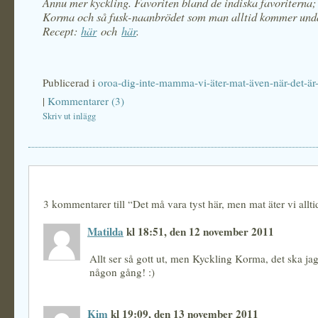
Ännu mer kyckling. Favoriten bland de indiska favoriterna;
Korma och så fusk-naanbrödet som man alltid kommer und
Recept:
här
och
här
.
Publicerad i
oroa-dig-inte-mamma-vi-äter-mat-även-när-det-är-
|
Kommentarer (3)
Skriv ut inlägg
3 kommentarer till “Det må vara tyst här, men mat äter vi allti
Matilda
kl 18:51, den 12 november 2011
Allt ser så gott ut, men Kyckling Korma, det ska jag
någon gång! :)
Kim
kl 19:09, den 13 november 2011