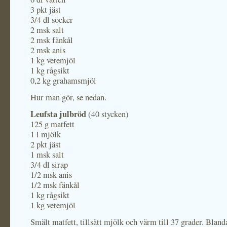
3 pkt jäst
3/4 dl socker
2 msk salt
2 msk fänkål
2 msk anis
1 kg vetemjöl
1 kg rågsikt
0,2 kg grahamsmjöl
Hur man gör, se nedan.
Leufsta julbröd
(40 stycken)
125 g matfett
1 l mjölk
2 pkt jäst
1 msk salt
3/4 dl sirap
1/2 msk anis
1/2 msk fänkål
1 kg rågsikt
1 kg vetemjöl
Smält matfett, tillsätt mjölk och värm till 37 grader. Blanda