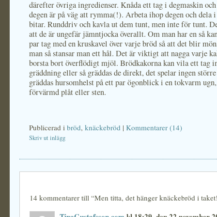
därefter övriga ingredienser. Knåda ett tag i degmaskin och j
degen är på väg att rymma(!). Arbeta ihop degen och dela i 
bitar. Runddriv och kavla ut dem tunt, men inte för tunt. De
att de är ungefär jämntjocka överallt. Om man har en så ka
par tag med en kruskavel över varje bröd så att det blir mön
man så stansar man ett hål. Det är viktigt att nagga varje k
borsta bort överflödigt mjöl. Brödkakorna kan vila ett tag 
gräddning eller så gräddas de direkt, det spelar ingen större
gräddas hursomhelst på ett par ögonblick i en tokvarm ugn,
förvärmd plåt eller sten.
Publicerad i
bröd
,
knäckebröd
|
Kommentarer (14)
Skriv ut inlägg
14 kommentarer till “Men titta, det hänger knäckebröd i taket
TinaGustafsson.com
kl 18:29, den 22 november 2