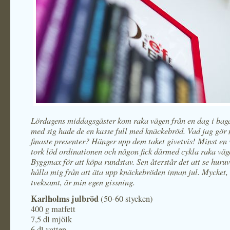
Lördagens middagsgäster kom raka vägen från en dag i bag
med sig hade de en kasse full med knäckebröd. Vad jag gör
finaste presenter? Hänger upp dem taket givetvis! Minst en
tork löd ordinationen och någon fick därmed cykla raka väge
Byggmax för att köpa rundstav. Sen återstår det att se huru
hålla mig från att äta upp knäckebröden innan jul. Mycket,
tveksamt, är min egen gissning.
Karlholms julbröd
(50-60 stycken)
400 g matfett
7,5 dl mjölk
6 dl vatten