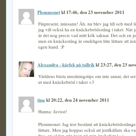
Plommonet
kl 17:46, den 23 november 2011
Finpresent, minsann! Åh, nu blev jag till och med l
jag vill också ha en knäckebrödsstång i taket. När j
är det nog precis vad mitt kök saknar. Det och en 
men en knäckestång är onekligen liite lättare att 
egen hand. :P
Alexandra - kärlek på tallrik
kl 23:27, den 23 no
Världens bästa inredningstips om inte annat, det ser 
ut med knäckebröd i taket <3
tina
kl 20:22, den 24 november 2011
Hanna: Javisst!
Plommonet: Jag tror bestämt att knäckebrödsstånge
lättare. Men jag hoppas också att jordkällare ska var
fixa, en sådan står även på min önskelista! ;-)