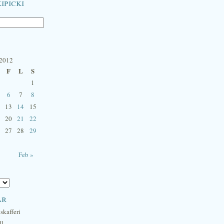
ipicki
 2012
F
L
S
1
6
7
8
13
14
15
20
21
22
27
28
29
Feb »
ar
skafferi
ll