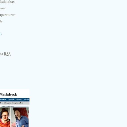
lsdatabas
hema
mperaturer
de
e
via
RSS