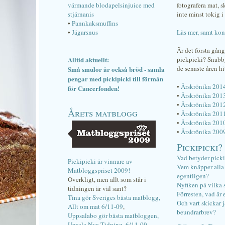
värmande blodapelsinjuice med
fotografera mat, 
stjärnanis
inte minst tokig i 
•
Pannkaksmuffins
•
Jägarsnus
Läs mer, samt kon
Är det första gån
Alltid aktuellt:
pickpicki? Snab
de senaste åren hi
Små smulor är också bröd - samla
pengar med pickipicki till förmån
•
Årskrönika 201
för Cancerfonden!
•
Årskrönika 201
•
Årskrönika 201
Årets matblogg
•
Årskrönika 201
•
Årskrönika 201
•
Årskrönika 200
Pickipicki?
Vad betyder pick
Pickipicki är vinnare av
Vem knäpper alla f
Matbloggspriset 2009!
egentligen?
Overkligt, men allt som står i
Nyfiken på vilka 
tidningen är väl sant?
Förresten, vad är 
Tina gör Sveriges bästa matblogg,
Och vart skickar j
Allt om mat 6/11-09
,
beundrarbrev?
Uppsalabo gör bästa matbloggen,
Upsala Nya Tidning, 6/11-09
.