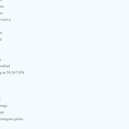
hen
na
lvaelva
én
rd
n
hoklad
g nr 59.267.054
r
erige
ept
eningens gröna