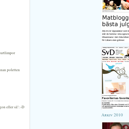
gurtlimpor
nnan poletten
on eller så! :-D
Arkiv 2010