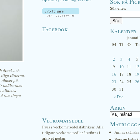
Sök på Pick
Sök efter:
Facebook
Kalender
januari
M
Ti
O
To
2
3
4
5
9
10
11
12
ch drack och
16
17
18
19
vliga rätterna,
 tänker på,
23
24
25
26
 är ohälsosamt
30
31
t alldeles
und som limpa
« Dec
Arkiv
Veckomatsedel
Matblogg
Paus i veckomatsedelsfabriken! Alla
Annas skånska 
tidigare veckomatsedlar återfinns i
arkivet nedan.
Bara en kaka ti