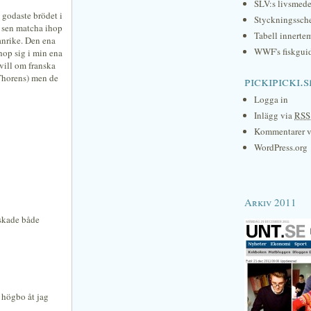
SLV:s livsmede
 godaste brödet i
Styckningssc
 sen matcha ihop
Tabell innerte
anrike. Den ena
WWF's fiskgui
hop sig i min ena
vill om franska
 Thorens) men de
pickipicki.s
Logga in
Inlägg via
RSS
Kommentarer 
WordPress.org
Arkiv 2011
lskade både
å högbo åt jag