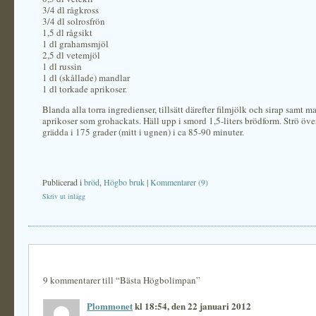
3/4 dl rågkross
3/4 dl solrosfrön
1,5 dl rågsikt
1 dl grahamsmjöl
2,5 dl vetemjöl
1 dl russin
1 dl (skållade) mandlar
1 dl torkade aprikoser.
Blanda alla torra ingredienser, tillsätt därefter filmjölk och sirap samt 
aprikoser som grohackats. Häll upp i smord 1,5-liters brödform. Strö öve
grädda i 175 grader (mitt i ugnen) i ca 85-90 minuter.
Publicerad i
bröd
,
Högbo bruk
|
Kommentarer (9)
Skriv ut inlägg
9 kommentarer till “Bästa Högbolimpan”
Plommonet
kl 18:54, den 22 januari 2012