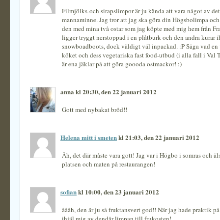
Filmjölks-och sirapslimpor är ju kända att vara något av det
mannaminne. Jag tror att jag ska göra din Högsbolimpa och
den med mina två ostar som jag köpte med mig hem från Fr
ligger tryggt nerstoppad i en plåtburk och den andra kurar i
snowboadboots, dock väldigt väl inpackad. :P Säga vad en 
köket och dess vegetariska fast food-utbud (i alla fall i Val
är ena jäklar på att göra goooda ostmackor! :)
anna kl 20:30, den 22 januari 2012
Gott med nybakat bröd!!
Helena mitt i smeten
kl 21:03, den 22 januari 2012
Åh, det där måste vara gott! Jag var i Högbo i somras och ä
platsen och maten på restaurangen!
sofian
kl 10:00, den 23 januari 2012
åååh, den är ju så fruktansvert god!! När jag hade praktik p
ihjäl mig av dendär limpan till frukosten!