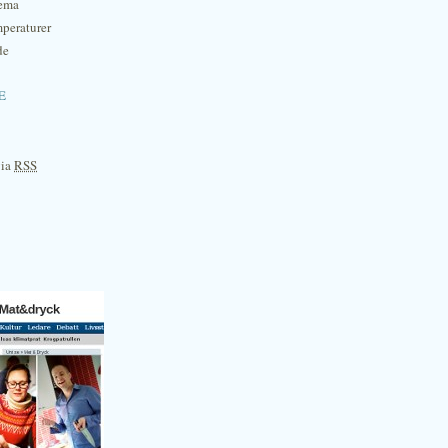
hema
mperaturer
de
e
via
RSS