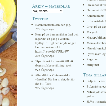
Arkiv – matsedlar
Flickanokakor
I huvudet på E
Kardemumma
Twitter
Lilla matderiv
Karantänstristessen och jag.
Livet på en gå
797 dagar ago
Matgeek
Kom på att barnen älskar daal och
Matrepubliken
lagar det en gång i veckan.
Nyttigt, billigt och nöjda ongar.
Moma's kitche
En liten sekunds kä…
Nässelblom&c
https://t.co/wh0YUfRz4W
Pyttes matblog
893 dagar ago
Ragazze
Tips på mat i stormkök till ett
Stilig mat
dygns solskenstältning, tack!
918 dagar ago
Tina gilla
@fraidifrida Vietnamesiska
vårrullar! Där har vi det, det får
Baljväxter i Sv
det bli! Tack!
Bokmärkta rec
999 dagar ago
Natuskyddsför
guide
SLV:s livsmede