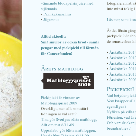
värmande blodapelsinjuice med
fotografera mat, 
stjärnanis
inte minst tokig i 
•
Pannkaksmuffins
•
Jägarsnus
Läs mer, samt kon
Är det första gån
Alltid aktuellt:
pickpicki? Snab
de senaste åren hi
Små smulor är också bröd - samla
pengar med pickipicki till förmån
•
Årskrönika 201
för Cancerfonden!
•
Årskrönika 201
•
Årskrönika 201
Årets matblogg
•
Årskrönika 201
•
Årskrönika 201
•
Årskrönika 200
Pickipicki?
Vad betyder pick
Pickipicki är vinnare av
Vem knäpper alla f
Matbloggspriset 2009!
egentligen?
Overkligt, men allt som står i
Nyfiken på vilka 
tidningen är väl sant?
Förresten, vad är 
Tina gör Sveriges bästa matblogg,
Och vart skickar j
Allt om mat 6/11-09
,
beundrarbrev?
Uppsalabo gör bästa matbloggen,
Upsala Nya Tidning, 6/11-09
.