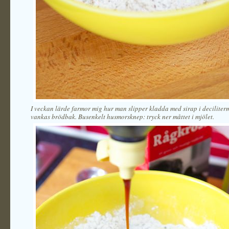
I veckan lärde farmor mig hur man slipper kladda med sirap i deciliterm
vankas brödbak. Busenkelt husmorsknep: tryck ner måttet i mjölet.