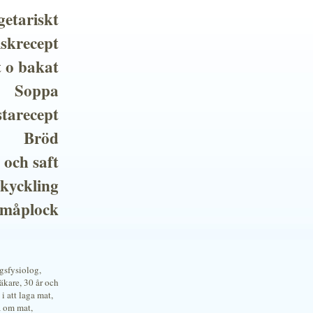
getariskt
iskrecept
t o bakat
Soppa
tarecept
Bröd
 och saft
 kyckling
småplock
ngsfysiolog,
kare, 30 år och
i att laga mat,
a om mat,