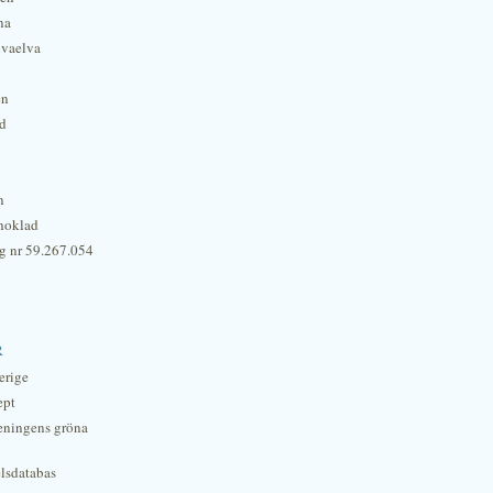
na
lvaelva
én
rd
n
hoklad
g nr 59.267.054
r
erige
ept
eningens gröna
lsdatabas