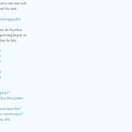
skriva om mat och
att äta mat.
taktuppgifter
gen du besöker
bgenomgången av
ttar du här:
4
3
2
1
0
9
ipicki?
ina fotografier
som läser här?
en nutritionist?
ag alla