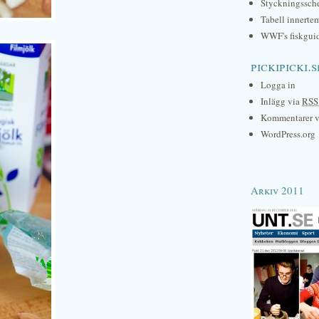
Styckningssc
Tabell innerte
WWF's fiskgui
pickipicki.s
Logga in
Inlägg via
RSS
Kommentarer 
WordPress.org
Arkiv 2011