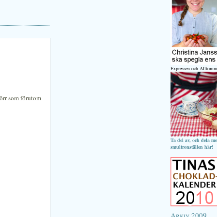
Expressen och Alltomm
förr som förutom
Ta del av, och dela m
smultronställen här!
Arkiv 2009