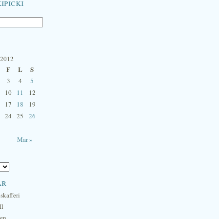
ipicki
 2012
F
L
S
3
4
5
10
11
12
17
18
19
24
25
26
Mar »
ar
skafferi
ll
hen