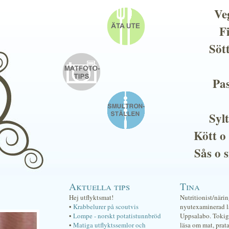
Ve
F
Söt
Pas
Sylt
Kött o
Sås o 
Aktuella tips
Tina
Hej utflyktsmat!
Nutritionist/näri
•
Krabbelurer på scoutvis
nyutexaminerad lä
•
Lompe - norskt potatistunnbröd
Uppsalabo. Tokig 
•
Matiga utflyktssemlor och
läsa om mat, prat