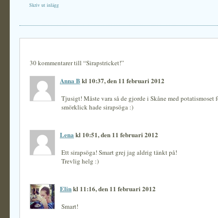
Skriv ut inlägg
30 kommentarer till “Sirapstricket!”
Anna B
kl 10:37, den 11 februari 2012
Tjusigt! Måste vara så de gjorde i Skåne med potatismoset 
smörklick hade sirapsöga :)
Lena
kl 10:51, den 11 februari 2012
Ett sirapsöga! Smart grej jag aldrig tänkt på!
Trevlig helg :)
Elin
kl 11:16, den 11 februari 2012
Smart!