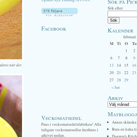
Sök på Pick
Sök efter:
Facebook
Kalender
februari
M
Ti
O
To
1
2
6
7
8
9
åttet när det
13
14
15
16
20
21
22
23
27
28
29
« Jan
Arkiv
Matblogg
Veckomatsedel
Annas skånska 
Paus i veckomatsedelsfabriken! Alla
Bara en kaka ti
tidigare veckomatsedlar återfinns i
arkivet nedan.
Dagmar's Kitc