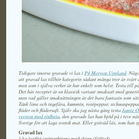
Tidigare imorse gravade vi lax i
P4 Morgon Uppland
. Någo
att gravad lax tillhör kategorin sådant många tror är svårt 
men som i själva verket är hur enkelt som helst. Testa till p
Det här receptet är en klassisk variant smaksatt med generö
men vad gäller smaksättningen är det bara fantasin som sätt
Tänk lime och ingefära, kummin, rosépeppar, sichuanpeppa
fläder och flädersaft. Själv ska jag nästa gång testa
Jamie O
version med rödbeta
, den gravade lax han bjöd på i teve när
Sverige för att laga svensk mat. Eller gräväd läx, som han sj
Gravad lax
1 kg laxfilé (mittenbiten) med skinn (fjällad)