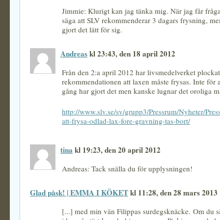
Jimmie: Klurigt kan jag tänka mig. När jag får fråg
säga att SLV rekommenderar 3 dagars frysning, me
gjort det lätt för sig.
Andreas
kl 23:43, den 18 april 2012
Från den 2:a april 2012 har livsmedelverket plockat
rekommendationen att laxen måste frysas. Inte för 
gång har gjort det men kanske lugnar det oroliga ma
http://www.slv.se/sv/grupp3/Pressrum/Nyheter/Pre
att-frysa-odlad-lax-fore-gravning-tas-bort/
tina
kl 19:23, den 20 april 2012
Andreas: Tack snälla du för upplysningen!
Glad påsk! | EMMA I KÖKET
kl 11:28, den 28 mars 2013
[...] med min vän Filippas surdegsknäcke. Om du sä