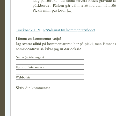
idag på stört kan du hinna servera Pickis gravade l
påskbordet. Påsken går väl inte att fira utan nått söt
Pickis mini-pavlovor [...]
Trackback URI
|
RSS-kanal till kommentarsflödet
Lämna en kommentar vetja!
Jag svarar alltid på kommentarerna här på picki, men lämnar
hemsideadress så kikar jag in där också!
Namn (måste anges)
Epost (måste anges)
Webbplats
Skriv din kommentar