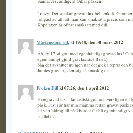
Sanna: Jes, äntligen! Gillar påsken!
Lottzy: Det smakar gravad lax helt enkelt. Garanter
roligast av allt att man kan smaksätta precis som ma
Köpelaxen är oftast smaksatt med dill.
Mårtenssons kök
kl 19:48, den 30 mars 2012
Åh, fy 17 så gott med egenhändigt gravad lax! Oc
egenhändigt gjord gravlaxsås till det:)
Såg det avsnittet nu igen när det gick i repris och
Jamies gravlax, den såg så smaskig ut.
Fröken Dill
kl 07:26, den 1 april 2012
Hemgravad lax – fantastiskt gott och verkligen ett
påsk. Fast i år har min mamma redan gravat påsklax
att vårt bidrag till påskbordet får bli egenhändigt v
istället?…