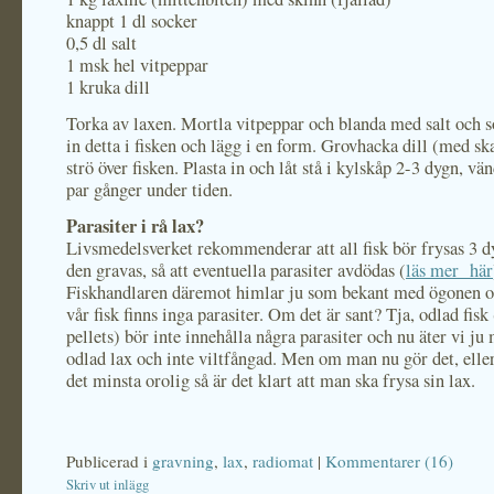
knappt 1 dl socker
0,5 dl salt
1 msk hel vitpeppar
1 kruka dill
Torka av laxen. Mortla vitpeppar och blanda med salt och 
in detta i fisken och lägg i en form. Grovhacka dill (med sk
strö över fisken. Plasta in och låt stå i kylskåp 2-3 dygn, vän
par gånger under tiden.
Parasiter i rå lax?
Livsmedelsverket rekommenderar att all fisk bör frysas 3 d
den gravas, så att eventuella parasiter avdödas (
läs mer här
Fiskhandlaren däremot himlar ju som bekant med ögonen oc
vår fisk finns inga parasiter. Om det är sant? Tja, odlad fis
pellets) bör inte innehålla några parasiter och nu äter vi ju
odlad lax och inte viltfångad. Men om man nu gör det, elle
det minsta orolig så är det klart att man ska frysa sin lax.
Publicerad i
gravning
,
lax
,
radiomat
|
Kommentarer (16)
Skriv ut inlägg