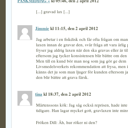
PÅSKMIDDAG «
kl 05:46, den 2 april 2012
[...] gravad lax [...]
Jimmie
kl 11:15, den 2 april 2012
Jag arbetar i en fiskdisk och får ofta frågan om ma
laxen innan de gravar den, svår fråga att vara ärli
fryser jag aldrig laxen när den ska gravas eller är til
eftersom jag tycker konsistensen blir bättre om den i
Men till en kund bör man nog som jag gör ge dem
Livsmedelsverkets rekommendation att frysa, men
känns det ju som man ljuger för kunden eftersom ja
den blir bättre att grava färsk.
tina
kl 18:37, den 2 april 2012
Mårtenssons kök: Jag såg också reprisen, hade inte s
tidigare. Han lagar mycket gott, gravlaxen inte mins
Fröken Dill: Åh, hur röker ni den?