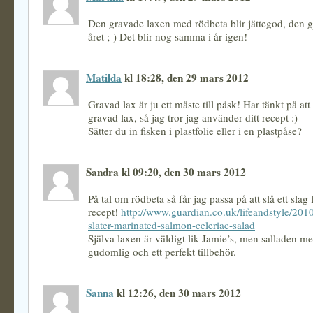
Den gravade laxen med rödbeta blir jättegod, den g
året ;-) Det blir nog samma i år igen!
Matilda
kl 18:28, den 29 mars 2012
Gravad lax är ju ett måste till påsk! Har tänkt på at
gravad lax, så jag tror jag använder ditt recept :)
Sätter du in fisken i plastfolie eller i en plastpåse?
Sandra kl 09:20, den 30 mars 2012
På tal om rödbeta så får jag passa på att slå ett slag 
recept!
http://www.guardian.co.uk/lifeandstyle/2010
slater-marinated-salmon-celeriac-salad
Själva laxen är väldigt lik Jamie’s, men salladen med
gudomlig och ett perfekt tillbehör.
Sanna
kl 12:26, den 30 mars 2012