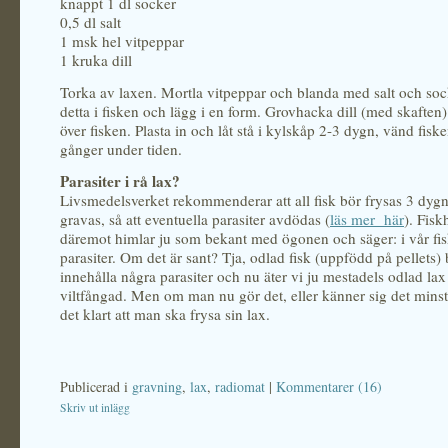
knappt 1 dl socker
0,5 dl salt
1 msk hel vitpeppar
1 kruka dill
Torka av laxen. Mortla vitpeppar och blanda med salt och soc
detta i fisken och lägg i en form. Grovhacka dill (med skaften)
över fisken. Plasta in och låt stå i kylskåp 2-3 dygn, vänd fiske
gånger under tiden.
Parasiter i rå lax?
Livsmedelsverket rekommenderar att all fisk bör frysas 3 dyg
gravas, så att eventuella parasiter avdödas (
läs mer här
). Fis
däremot himlar ju som bekant med ögonen och säger: i vår fis
parasiter. Om det är sant? Tja, odlad fisk (uppfödd på pellets) 
innehålla några parasiter och nu äter vi ju mestadels odlad lax
viltfångad. Men om man nu gör det, eller känner sig det minsta
det klart att man ska frysa sin lax.
Publicerad i
gravning
,
lax
,
radiomat
|
Kommentarer (16)
Skriv ut inlägg