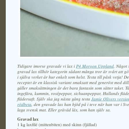
Tidigare imorse gravade vi lax i
P4 Morgon Uppland
. Något 
gravad lax tillhör kategorin sådant många tror är svårt att g
i själva verket är hur enkelt som helst. Testa till påsk vetja! D
receptet är en klassisk variant smaksatt med generöst med dil
gäller smaksättningen är det bara fantasin som sätter taket. T
ingefära, kummin, rosépeppar, sichuanpeppar, Hallands fläd
flädersaft. Själv ska jag nästa gång testa
Jamie Olivers versi
rödbeta
, den gravade lax han bjöd på i teve när han var i Sver
laga svensk mat. Eller gräväd läx, som han själv sa.
Gravad lax
1 kg laxfilé (mittenbiten) med skinn (fjällad)